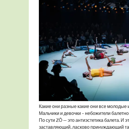
Какие они разные какие они все молодые и
Мальчики и девочки – небожители балетно
По сути ZŌ — это антиэстетика балета. И 
заставляющий, ласково принуждающий танц