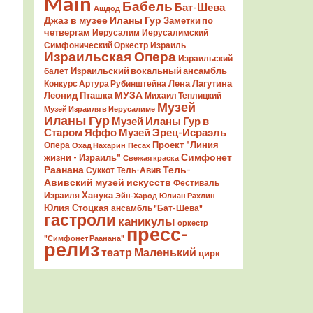
Main
Бабель
Бат-Шева
Ашдод
Джаз в музее Иланы Гур
Заметки по
четвергам
Иерусалим
Иерусалимский
Симфонический Оркестр
Израиль
Израильская Опера
Израильский
Израильский вокальный ансамбль
балет
Лена Лагутина
Конкурс Артура Рубинштейна
Леонид Пташка
МУЗА
Михаил Теплицкий
Музей
Музей Израиля в Иерусалиме
Иланы Гур
Музей Иланы Гур в
Старом Яффо
Музей Эрец-Исраэль
Проект "Линия
Опера
Охад Нахарин
Песах
Симфонет
жизни - Израиль"
Свежая краска
Раанана
Тель-
Суккот
Тель-Авив
Авивский музей искусств
Фестиваль
Ханука
Израиля
Эйн-Харод
Юлиан Рахлин
Юлия Стоцкая
ансамбль "Бат-Шева"
гастроли
каникулы
оркестр
пресс-
"Симфонет Раанана"
релиз
театр Маленький
цирк