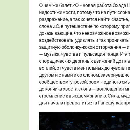
О чем же балет ZŌ – новая работа Охада Н
недостижимости, потому что на пути слона
раздражение, а так хочется найти счастье,
слона ZŌ, в путешествие по которому при
доказывающие, что невозможное возможно.
воздействовать, удивлять и так проникать
защитную оболочку-кокон отторжения — и 
— музыка, чувства и пульсация танца. И эт
спорадических дерганых движений до пла
воплей, от чувств ментальных до чувств 
другом и с нами и со слоном, завернувшис
сообществом, угрозой, роем – единого смыс
до кончика хвоста слона — воплощения мн
стремление к высшему знанию. Сила, мудр
для начала превратиться в Ганешу, как 