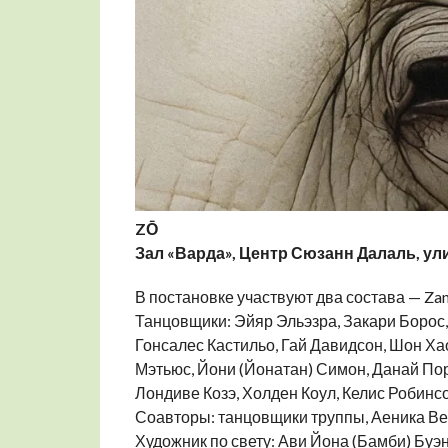
ZŌ
Зал «Варда», Центр Сюзанн Далаль, ули
В постановке участвуют два состава — Zan
Танцовщики: Эйяр Эльэзра, Закари Борос
Гонсалес Кастильо, Гай Давидсон, Шон Ха
Мэтьюс, Йони (Йонатан) Симон, Данай Пор
Лондиве Козэ, Холден Коул, Келис Робинсо
Соавторы: танцовщики труппы, Аеника В
Художник по свету: Ави Йона (Бамби) Буэ