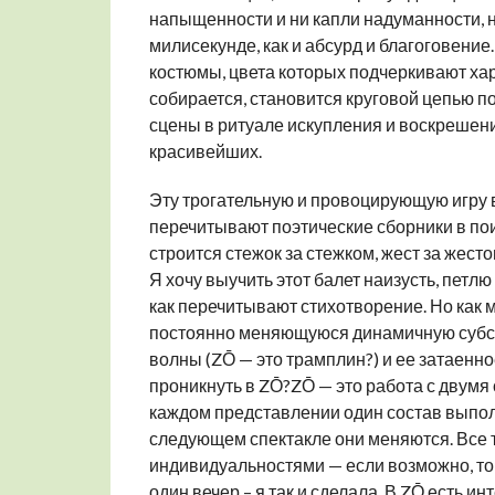
напыщенности и ни капли надуманности, н
милисекунде, как и абсурд и благоговени
костюмы, цвета которых подчеркивают хара
собирается, становится круговой цепью 
сцены в ритуале искупления и воскрешения
красивейших.
Эту трогательную и провоцирующую игру в
перечитывают поэтические сборники в пои
строится стежок за стежком, жест за жесто
Я хочу выучить этот балет наизусть, петл
как перечитывают стихотворение. Но как 
постоянно меняющуюся динамичную субста
волны (ZŌ — это трамплин?) и ее затаенно
проникнуть в ZŌ?ZŌ — это работа с двумя 
каждом представлении один состав выпол
следующем спектакле они меняются. Вс
индивидуальностями — если возможно, то п
один вечер – я так и сделала. В ZŌ есть и