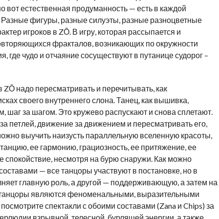
о вот естественная продуманность — есть в каждой
е. Разные фигуры, разные силуэты, разные разноцветные
ктер игроков в ZŌ. В игру, которая рассыпается и
повторяющихся фракталов, возникающих по окружности
, где чудо и отчаяние сосуществуют в путанице судорог –
 ZŌ надо пересматривать и перечитывать, как
сках своего внутреннего слона. Танец, как вышивка,
м, шаг за шагом. Это кружево распускают и снова сплетают.
ю за петлей, движение за движением и пересматривать его,
можно выучить наизусть параллельную вселенную красоты,
нцию, ее гармонию, грациозность, ее притяжение, ее
е спокойствие, несмотря на бурю снаружи. Как можно
составами — все танцоры участвуют в постановке, но в
няет главную роль, а другой — поддерживающую, а затем на
е танцоры являются феноменальными, выразительными
осмотрите спектакли с обоими составами (Zana и Chips) за
нтерлюдии взрывной, телесной, бурлящей энергии, а также