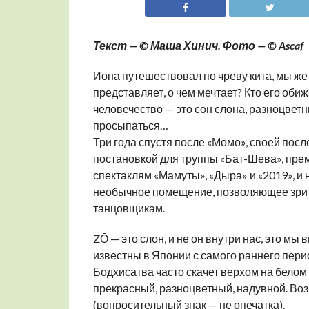
Текст — © Маша Хинич. Фото — © Ascaf
Иона путешествовал по чреву кита, мы же 
представляет, о чем мечтает? Кто его обижа
человечество — это сон слона, разноцветн
просыпаться…
Три года спустя после «Момо», своей пос
постановкой для труппы «Бат-Шева», прем
спектаклям «Мамуты», «Дыра» и «2019», и 
необычное помещение, позволяющее зрите
танцовщикам.
ZŌ — это слон, и не он внутри нас, это мы
известны в Японии с самого раннего пери
Бодхисатва часто скачет верхом на белом
прекрасный, разноцветный, надувной. Возь
(вопросительный знак — не опечатка).