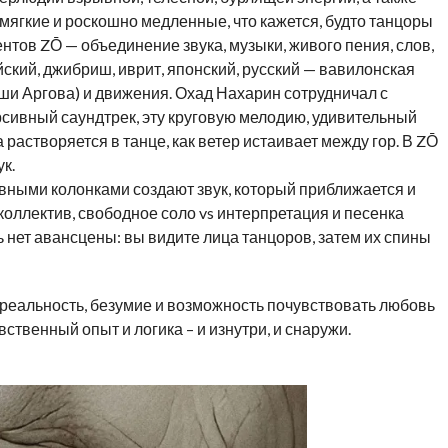
ягкие и роскошно медленные, что кажется, будто танцоры
нтов ZŌ — объединение звука, музыки, живого пения, слов,
йский, джибриш, иврит, японский, русский — вавилонская
ши Аргова) и движения. Охад Нахарин сотрудничал с
ерсивный саундтрек, эту круговую мелодию, удивительный
 растворяется в танце, как ветер истаивает между гор. В ZŌ
ук.
ивными колонками создают звук, который приближается и
s коллектив, свободное соло vs интерпретация и песенка
 нет авансцены: вы видите лица танцоров, затем их спины
 реальность, безумие и возможность почувствовать любовь
ственный опыт и логика – и изнутри, и снаружи.