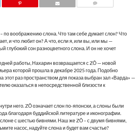
COMMENTS
– по воображению слона. Что там себе думает слон? Что
ет, и что любит он? А что, если я, или вы, или мы —
ый глубокий сон разноцветного слона. И он не хочет
ледней работы, Нахарин возвращается с ZŌ — новой
ьера которой прошла в декабре 2025 года. Подобно
на этот раз пространством для показа выбран зал «Варда» —
лю оказаться в непосредственной близости к
 внутри него. ZŌ означает слон по-японски, а слоны были
ода благодаря буддийской литературе и иконографии.
 слоне с шестью бивнями. Наш же ZŌ – с двумя бивнями,
мите насос, надуйте слона и будет вам счастье?