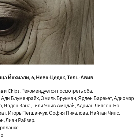
ца Йехиэли, 6, Неве-Цедек, Тель-Авив
a и Chips. Рекомендуется посмотреть оба.
, Ади Блуменрайх, Эмиль Брукман, Ярден Барекет, Адиомэр
о, Ярден Зана, Гили Янив Амодай, Адриан Липсон, Бо
ат, Игорь Петшанчук, София Пикалова, Найтан Чипс,
н, Лиан Райзер.
ерпланке
но