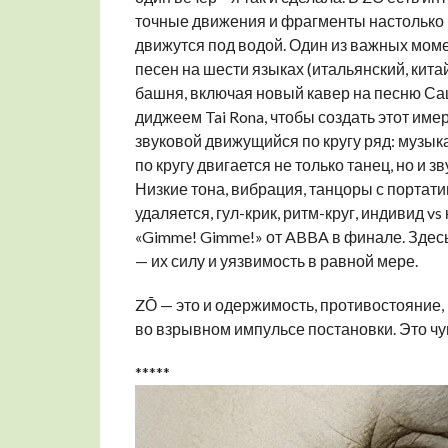
точные движения и фрагменты настолько м
движутся под водой. Один из важных моме
песен на шести языках (итальянский, кита
башня, включая новый кавер на песню Са
диджеем Tai Rona, чтобы создать этот им
звуковой движущийся по кругу ряд: музыка
по кругу двигается не только танец, но и зв
Низкие тона, вибрация, танцоры с портат
удаляется, гул-крик, ритм-круг, индивид v
«Gimme! Gimme!» от ABBA в финале. Здесь
— их силу и уязвимость в равной мере.
ZŌ — это и одержимость, противостояние,
во взрывном импульсе постановки. Это чув
*****