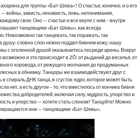
ахарина для труппы «Бат-Шева»? О счастье, конечно, и о его
 — войны, зависть, ненависть, ложь, непонимание,
 каждому свое. Оно — счастье и все вкупе с ним – внутри
глашают танцовщики «Бат-Шевы», как всегда
 Невозможно так танцевать, так поражать, так
 в душу: словно слон нежно поддел бивнем кожу, нашу
вы с оголенной душой оказываетесь посреди арены. Вокруг
о возможно и это происходит в ZŌ: от рыданий до веселья, от
вного хоровода, от режущего молчания до продуманных
телесных в обнимку. Танцоры же взаимодействуют друг с
ь в спираль ДНК танца, в сгусток-ядро, которое может быть
ла нет, а есть другое – то, что вместилось от кончика бивня
ожества добродетелей, включая силу, мудрость, упорство и
ость и упорство — хотите стать слоном? Танцуйте! Можно
превращаются они — танцовщики «Бат-Шевы».