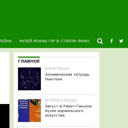
ТЕЙНА
МУЗЕЙ ИЛАНЫ ГУР В СТАРОМ ЯФФО
НОВОСТИ
К
ГЛАВНОЕ
ВПЕЧАТЛЕНИЯ
Алхимическая тетрадь
Ньютона
ВСТРЕЧИ И ЛЕКЦИИ
Август в Рамат-Ганском
музее израильского
искусства