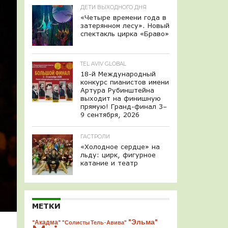
ДЕТИ ВЫХОДНОГО ДНЯ
«Четыре времени года в
затерянном лесу». Новый
спектакль цирка «Браво»
TEL AVIV GLOBAL
18-й Международный
конкурс пианистов имени
Артура Рубинштейна
выходит на финишную
прямую! Гранд-финал 3–
9 сентября, 2026
ГАСТРОЛИ
«Холодное сердце» на
льду: цирк, фигурное
катание и театр
МЕТКИ
"Эльма"
"Акадма"
"Солисты Тель-Авива"