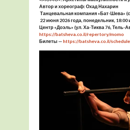
Автор и хореограф: Охад Нахарин
Танцевальная компания «Бат-Шева» (с
22 июня 2026 года, понедельник,
18:00 
Центр «Доэль» (ул. Ха-Тиква 76, Тель-А
https://batsheva.co.il/repertory/momo
Билеты —
https://batsheva.co.il/schedu