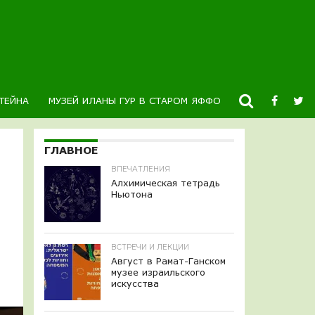
ТЕЙНА
МУЗЕЙ ИЛАНЫ ГУР В СТАРОМ ЯФФО
НОВОСТИ
К
ГЛАВНОЕ
ВПЕЧАТЛЕНИЯ
Алхимическая тетрадь
Ньютона
ВСТРЕЧИ И ЛЕКЦИИ
Август в Рамат-Ганском
музее израильского
искусства