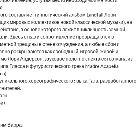
ю.
ого составляет гипнотический альбом Landfall Лори
дущих мировых коллективов новой классической музыки), на
йствие, в основе которого лежит вцикличность земной
чали. Здесь отказ и сопротивление превращаются в
метной трещины в стене отчуждения, а любые сбои и
апно раскрываются как свободный, игровой, живой и
о Лори Андерсон, звуковое полотно спектакля соткана из
ипа Гласса и футуристического трека Madre Acapella
ca).
уникального хореографического языка Гага, разработанного
лнителей.
оэн
и)
сим Варрат