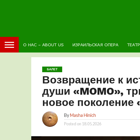
О НАС – ABOUT US
ИЗРАИЛЬСКАЯ ОПЕРА
ТЕАТ
БАЛЕТ
Возвращение к ис
души «MOMO», тр
новое поколение
By
Masha Hinich
Posted on
18.05.2026