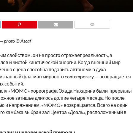
COMMENTS
 photo © Ascaf
 свойством: он не просто отражает реальность, а
лов и чистой кинетической энергии. Когда внешний мир
енно сцена способна подарить автономию духа.
изнанный флагман мирового contemporary — возвращается
ых событий.
ктакля «MOMO» хореографа Охада Нахарина были прерваны
вожное затишье длилось долгие четыре месяца. Но после
ью и напряжением, «MOMO» возвращается. Всего на один
того камбэка выбран зал Центра «Доэль», расположенный в
дуализм человеческой природы