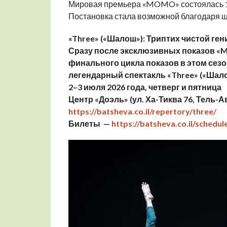
Мировая премьера «MOMO» состоялась 10
Постановка стала возможной благодаря ще
«Three» («Шалош»): Триптих чистой ге
Сразу после эксклюзивных показов «
финального цикла показов в этом сезо
легендарный спектакль «Three» («Шало
2–3 июля 2026 года, четверг и пятница
Центр «Доэль» (ул. Ха-Тиква 76, Тель-А
https://batsheva.co.il/repertory/three/
Билеты —
https://batsheva.co.il/schedu