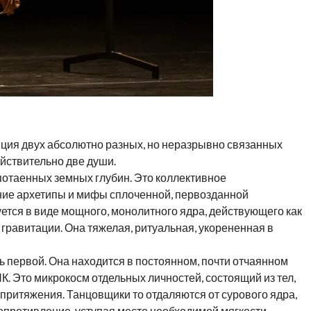
ция двух абсолютно разных, но неразрывно связанных
ействительно две души.
потаенных земных глубин. Это коллективное
ние архетипы и мифы сплоченной, первозданной
ется в виде мощного, монолитного ядра, действующего как
 гравитации. Она тяжелая, ритуальная, укорененная в
 первой. Она находится в постоянном, почти отчаянном
. Это микрокосм отдельных личностей, состоящий из тел,
притяжения. Танцовщики то отдаляются от сурового ядра,
сопротивление, уступая место необходимой мягкости,