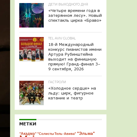
ДЕТИ ВЫХОДНОГО ДНЯ
«Четыре времени года в
затерянном лесу». Новый
спектакль цирка «Браво»
TEL AVIV GLOBAL
18-й Международный
конкурс пианистов имени
Артура Рубинштейна
выходит на финишную
прямую! Гранд-финал 3–
9 сентября, 2026
ГАСТРОЛИ
«Холодное сердце» на
льду: цирк, фигурное
катание и театр
МЕТКИ
"Эльма"
"Акадма"
"Солисты Тель-Авива"