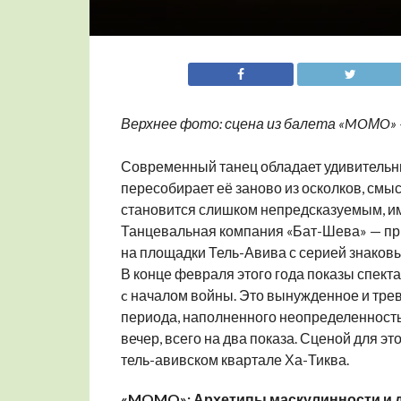
Верхнее фото: сцена из балета «MOМO» —
Современный танец обладает удивительным
пересобирает её заново из осколков, смыс
становится слишком непредсказуемым, им
Танцевальная компания «Бат-Шева» — пр
на площадки Тель-Авива с серией знаков
В конце февраля этого года показы спе
c началом войны. Это вынужденное и тре
периода, наполненного неопределенност
вечер, всего на два показа. Сценой для э
тель-авивском квартале Ха-Тиква.
«MOMO»: Архетипы маскулинности и 