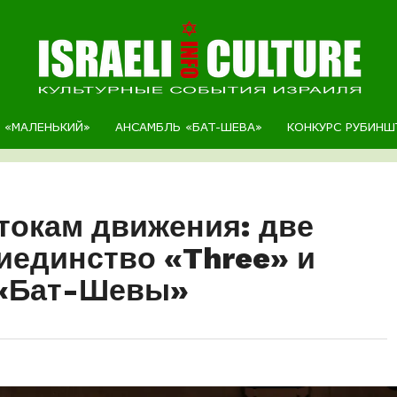
Р «МАЛЕНЬКИЙ»
АНСАМБЛЬ «БАТ-ШЕВА»
КОНКУРС РУБИНШ
токам движения: две
иединство «Three» и
 «Бат-Шевы»