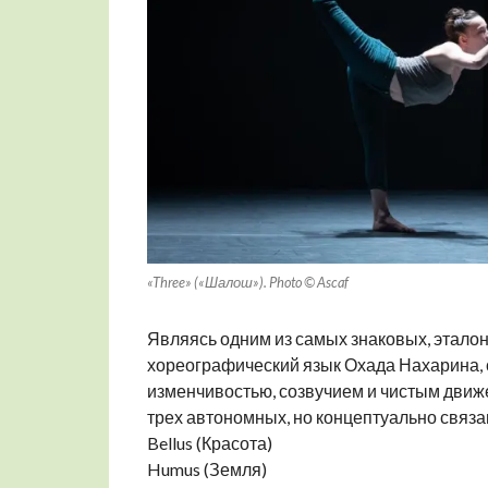
«Three» («Шалош»). Photo © Ascaf
Являясь одним из самых знаковых, этал
хореографический язык Охада Нахарина, 
изменчивостью, созвучием и чистым движе
трех автономных, но концептуально связа
Bellus (Красота)
Humus (Земля)