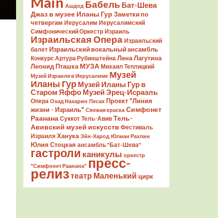
Main
Бабель
Бат-Шева
Ашдод
Джаз в музее Иланы Гур
Заметки по
четвергам
Иерусалим
Иерусалимский
Симфонический Оркестр
Израиль
Израильская Опера
Израильский
Израильский вокальный ансамбль
балет
Лена Лагутина
Конкурс Артура Рубинштейна
Леонид Пташка
МУЗА
Михаил Теплицкий
Музей
Музей Израиля в Иерусалиме
Иланы Гур
Музей Иланы Гур в
Старом Яффо
Музей Эрец-Исраэль
Проект "Линия
Опера
Охад Нахарин
Песах
Симфонет
жизни - Израиль"
Свежая краска
Раанана
Тель-
Суккот
Тель-Авив
Авивский музей искусств
Фестиваль
Ханука
Израиля
Эйн-Харод
Юлиан Рахлин
Юлия Стоцкая
ансамбль "Бат-Шева"
гастроли
каникулы
оркестр
пресс-
"Симфонет Раанана"
релиз
театр Маленький
цирк