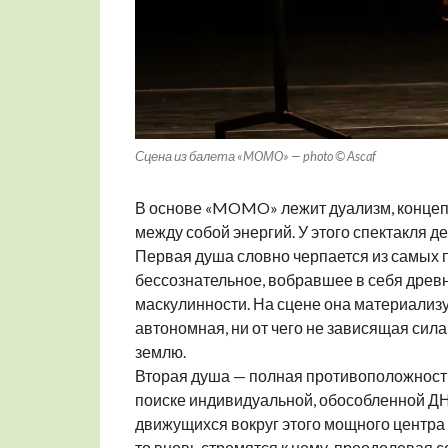
Сцена из балета «MOМO» — photo © Ascaf
В основе «MOMO» лежит дуализм, концеп
между собой энергий. У этого спектакля д
Первая душа словно черпается из самых 
бессознательное, вобравшее в себя древ
маскулинности. На сцене она материализу
автономная, ни от чего не зависящая сила
землю.
Вторая душа — полная противоположность
поиске индивидуальной, обособленной ДНК
движущихся вокруг этого мощного центра 
то вновь стремятся к нему, преодолевая 