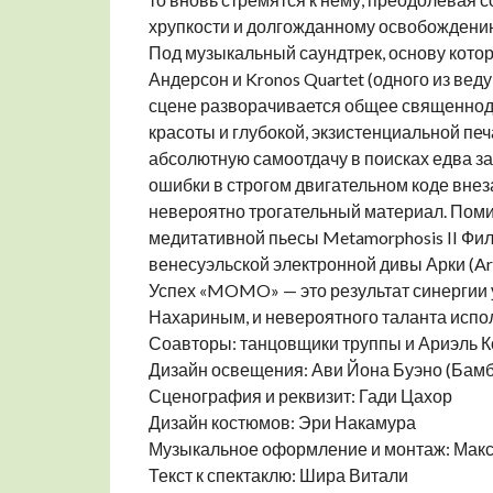
хрупкости и долгожданному освобождени
Под музыкальный саундтрек, основу котор
Андерсон и Kronos Quartet (одного из ве
сцене разворачивается общее священноде
красоты и глубокой, экзистенциальной пе
абсолютную самоотдачу в поисках едва за
ошибки в строгом двигательном коде внез
невероятно трогательный материал. Помим
медитативной пьесы Metamorphosis II Фил
венесуэльской электронной дивы Арки (Ar
Успех «MOMO» — это результат синергии 
Нахариным, и невероятного таланта испо
Соавторы: танцовщики труппы и Ариэль К
Дизайн освещения: Ави Йона Буэно (Бамб
Сценография и реквизит: Гади Цахор
Дизайн костюмов: Эри Накамура
Музыкальное оформление и монтаж: Мак
Текст к спектаклю: Шира Витали