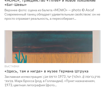
«MOMO», триединство «Three» и новое поколение
«Бат-Шевы»
Верхнее фото: сцена из балета «MOМO» — photo © Ascaf
Современный танец обладает удивительным свойством: он не
просто отражает реальность, а пересобирает...
ВЫСТАВКИ
«Здесь, там и нигде» в музее Германа Штрука
Заглавная иллюстрация: מרק ברוסה (נ. הולנד) יעד, 1973 הדפס אבן
צבעוני. Марк Бросса (род. в Голландии). «Пункт назначения»,
1973, цветная литография (фото...