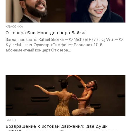
КЛАССИКА
От озера Sun-Moon до озера Байкал
Заглавное фото: Rafael Skorka — © Michael Pavia; Cj Wuֹ — ©
Kyle Flubacker Оркестр «Симфонет Раанана». 10-й
абонементный концерт От озера...
БАЛЕТ
Возвращение к истокам движения: две души