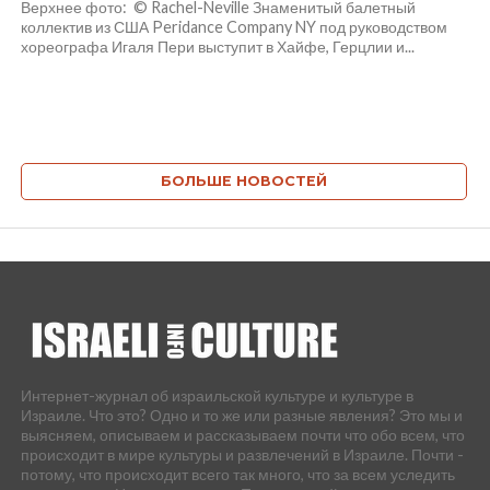
Верхнее фото: © Rachel-Neville Знаменитый балетный
коллектив из США Peridance Company NY под руководством
хореографа Игаля Пери выступит в Хайфе, Герцлии и...
БОЛЬШЕ НОВОСТЕЙ
Интернет-журнал об израильской культуре и культуре в
Израиле. Что это? Одно и то же или разные явления? Это мы и
выясняем, описываем и рассказываем почти что обо всем, что
происходит в мире культуры и развлечений в Израиле. Почти -
потому, что происходит всего так много, что за всем уследить