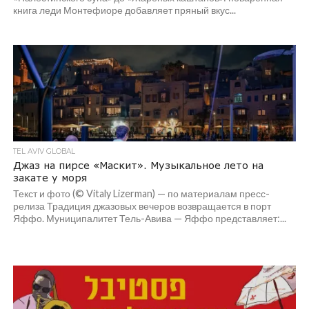
книга леди Монтефиоре добавляет пряный вкус...
TEL AVIV GLOBAL
Джаз на пирсе «Маскит». Музыкальное лето на
закате у моря
Текст и фото (© Vitaly Lizerman) — по материалам пресс-
релиза Традиция джазовых вечеров возвращается в порт
Яффо. Муниципалитет Тель-Авива — Яффо представляет:...