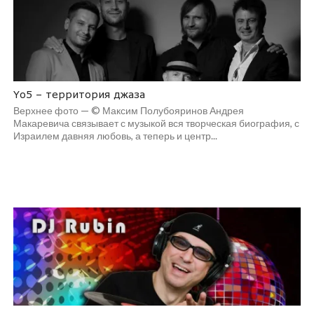
Yо5 – территория джаза
Верхнее фото — © Максим Полубояринов Андрея
Макаревича связывает с музыкой вся творческая биография, с
Израилем давняя любовь, а теперь и центр...