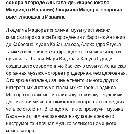
собора в городе Алькала-де-Энарес (около
Мадрида в Испании) Людмила Мацюра, впервые
выступающая в Израиле.
Людмила Мацюра исполняет музыку испанских
композиторов эпохи Возрождения и барокко: Антонио
де Кабесона, Хуана Кабанильеса, Алехандро Ягуе, а
также сочинения Баха, французского композитора и
органиста Шарля-Мари Видора и Хесуса Гуриди,
создавшего современную баскскую музыку. Испанская
органная музыка – скорее придворная, чем церковная.
Это яркие батальи, изящные тьенто и много других
интересных инструментальных жанров. Людмила
Мацюра познакомит израильскую публику с лучшими
достижениями испанских композиторов за последних
четыре столетия. В концерте также прозвучит музыка
Баха — ни с чем несравнимое звучание древнего
инструмента и вечная музыка великого немецкого
композитора.