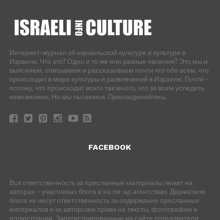
Интернет-журнал об израильской культуре и культуре в
Израиле. Что это? Одно и то же или разные явления? Это мы и
выясняем, описываем и рассказываем почти что обо всем, что
происходит в мире культуры и развлечений в Израиле. Почти -
потому, что происходит всего так много, что за всем уследить
невозможно. Но мы пытаемся. Присоединяйтесь.
FACEBOOK
Вся ответственность за присланные материалы лежит на
авторах – участниках блога и на пи-ар агентствах. Держатели
блога не несут ответственность за содержание присланных
материалов и за авторские права на тексты, фотографии и
иллюстрации. Зарегистрированные на сайте пользователи,