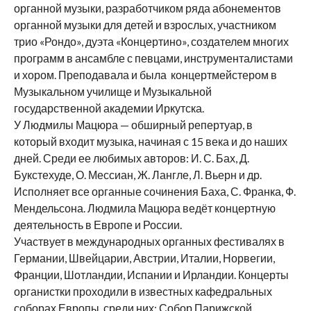
органной музыки, разработчиком ряда абонементов
органной музыки для детей и взрослых, участником
трио «Рондо», дуэта «Концертино», создателем многих
программ в ансамбле с певцами, инструменталистами
и хором. Преподавала и была концертмейстером в
Музыкальном училище и Музыкальной
государственной академии Иркутска.
У Людмилы Мацюра — обширный репертуар, в
который входит музыка, начиная с 15 века и до наших
дней. Среди ее любимых авторов: И. С. Бах, Д.
Букстехуде, О. Мессиан, Ж. Лангле, Л. Вьерн и др.
Исполняет все органные сочинения Баха, С. Франка, Ф.
Мендельсона. Людмила Мацюра ведёт концертную
деятельность в Европе и России.
Участвует в международных органных фестивалях в
Германии, Швейцарии, Австрии, Италии, Норвегии,
Франции, Шотландии, Испании и Ирландии. Концерты
органистки проходили в известных кафедральных
соборах Европы, среди них: Собор Парижской