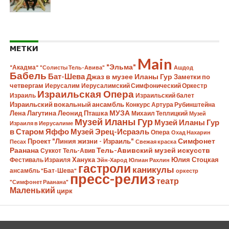
МЕТКИ
Main
"Эльма"
"Акадма"
"Солисты Тель-Авива"
Ашдод
Бабель
Бат-Шева
Джаз в музее Иланы Гур
Заметки по
четвергам
Иерусалим
Иерусалимский Симфонический Оркестр
Израильская Опера
Израиль
Израильский балет
Израильский вокальный ансамбль
Конкурс Артура Рубинштейна
Лена Лагутина
Леонид Пташка
МУЗА
Михаил Теплицкий
Музей
Музей Иланы Гур
Музей Иланы Гур
Израиля в Иерусалиме
в Старом Яффо
Музей Эрец-Исраэль
Опера
Охад Нахарин
Симфонет
Проект "Линия жизни - Израиль"
Песах
Свежая краска
Раанана
Тель-Авивский музей искусств
Суккот
Тель-Авив
Ханука
Юлия Стоцкая
Фестиваль Израиля
Эйн-Харод
Юлиан Рахлин
гастроли
каникулы
ансамбль "Бат-Шева"
оркестр
пресс-релиз
театр
"Симфонет Раанана"
Маленький
цирк