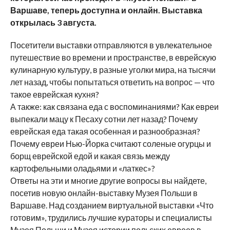
Варшаве, теперь доступна и онлайн
. Выставка
открылась 3 августа.
Посетители выставки отправляются в увлекательное
путешествие во времени и пространстве, в еврейскую
кулинарную культуру, в разные уголки мира, на тысячи
лет назад, чтобы попытаться ответить на вопрос — что
такое еврейская кухня?
А также: как связана еда с воспоминаниями? Как евреи
выпекали мацу к Песаху сотни лет назад? Почему
еврейская еда такая особенная и разнообразная?
Почему евреи Нью-Йорка считают соленые огурцы и
борщ еврейской едой и какая связь между
картофельными оладьями и «латкес»?
Ответы на эти и многие другие вопросы вы найдете,
посетив новую онлайн-выставку Музея Польши в
Варшаве. Над созданием виртуальной выставки «Что
готовим», трудились лучшие кураторы и специалисты
Музея Польши и Музея истории польских евреев в