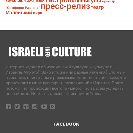
каникулы
ансамбль "Бат-Шева"
оркестр
пресс-релиз
театр
"Симфонет Раанана"
Маленький
цирк
Интернет-журнал об израильской культуре и культуре в
Израиле. Что это? Одно и то же или разные явления? Это мы и
выясняем, описываем и рассказываем почти что обо всем, что
происходит в мире культуры и развлечений в Израиле. Почти -
потому, что происходит всего так много, что за всем уследить
невозможно. Но мы пытаемся. Присоединяйтесь.
FACEBOOK