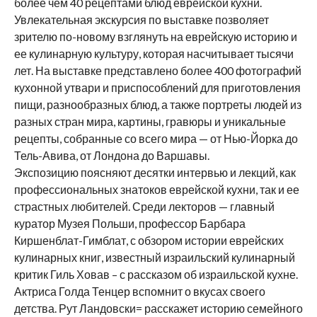
более чем 40 рецептами блюд еврейской кухни.
Увлекательная экскурсия по выставке позволяет
зрителю по-новому взглянуть на еврейскую историю и
ее кулинарную культуру, которая насчитывает тысячи
лет. На выставке представлено более 400 фотографий
кухонной утвари и приспособлений для приготовления
пищи, разнообразных блюд, а также портреты людей из
разных стран мира, картины, гравюры и уникальные
рецепты, собранные со всего мира — от Нью-Йорка до
Тель-Авива, от Лондона до Варшавы.
Экспозицию поясняют десятки интервью и лекций, как
профессиональных знатоков еврейской кухни, так и ее
страстных любителей. Среди лекторов — главный
куратор Музея Польши, профессор Барбара
Киршенблат-Гимблат, с обзором истории еврейских
кулинарных книг, известный израильский кулинарный
критик Гиль Ховав – с рассказом об израильской кухне.
Актриса Голда Тенцер вспомнит о вкусах своего
детства. Рут Ландовски= расскажет историю семейного