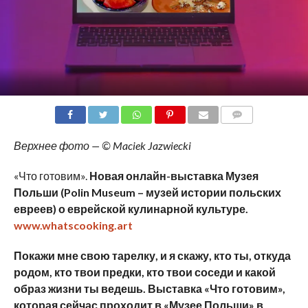
COMMENTS
Верхнее фото — © Maciek Jazwiecki
«Что готовим».
Новая онлайн-выставка
М
узея
Польши (
Polin
Museum
– музей истории польских
евреев)
о еврейской кулинарной культуре.
www.whatscooking.art
Покажи мне свою тарелку, и я скажу, кто ты, откуда
родом, кто твои предки, кто твои соседи и какой
образ жизни ты ведешь.
В
ыставка «Что
готовим»
,
которая сейчас проходит в
«М
узее
Польши»
в