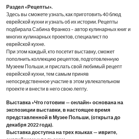
Р
аздел «Р
ецепты
».
Здесь вы сможете узнать, как приготовить 40 блюд
еврейской кухни и узнать об их истории. Рецепты
подбирала Сабина Франкоз – автор кулинарных книг и
многих кулинарных проектов, специалист по
еврейской кухне.
При этом каждый, кто посетит выставку, сможет
пополнить коллекцию рецептов, подготовленную
Музеем Польши, и прислать свой любимый рецепт
еврейской кухни, тем самым приняв
непосредственное участие в этом увлекательном
проекте и внести в него свою лепту.
Выставка «Что готовим
—
онлайн»
основана на
экспозиции
выставки, в настоящее время
представленной
в
М
узее
Польши
,
(открыта
до
декабря 2022 года).
Выставка доступна на трех языках — иврите,