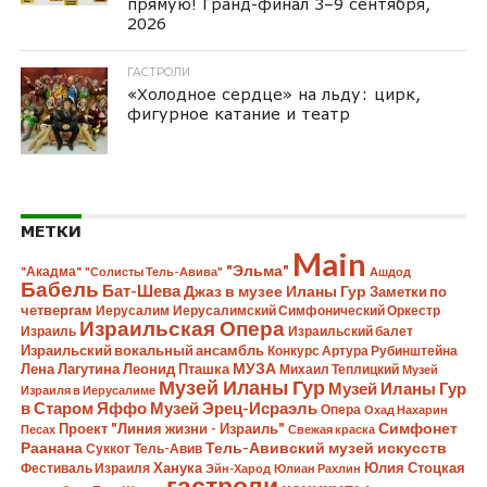
прямую! Гранд-финал 3–9 сентября,
2026
ГАСТРОЛИ
«Холодное сердце» на льду: цирк,
фигурное катание и театр
МЕТКИ
Main
"Эльма"
"Акадма"
"Солисты Тель-Авива"
Ашдод
Бабель
Бат-Шева
Джаз в музее Иланы Гур
Заметки по
четвергам
Иерусалим
Иерусалимский Симфонический Оркестр
Израильская Опера
Израиль
Израильский балет
Израильский вокальный ансамбль
Конкурс Артура Рубинштейна
Лена Лагутина
Леонид Пташка
МУЗА
Михаил Теплицкий
Музей
Музей Иланы Гур
Музей Иланы Гур
Израиля в Иерусалиме
в Старом Яффо
Музей Эрец-Исраэль
Опера
Охад Нахарин
Симфонет
Проект "Линия жизни - Израиль"
Песах
Свежая краска
Раанана
Тель-Авивский музей искусств
Суккот
Тель-Авив
Ханука
Юлия Стоцкая
Фестиваль Израиля
Эйн-Харод
Юлиан Рахлин
гастроли