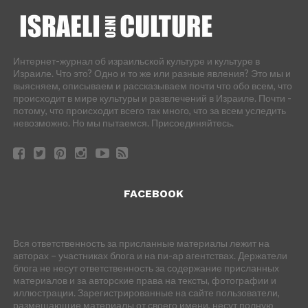
Интернет-журнал об израильской культуре и культуре в
Израиле. Что это? Одно и то же или разные явления? Это мы и
выясняем, описываем и рассказываем почти что обо всем, что
происходит в мире культуры и развлечений в Израиле. Почти -
потому, что происходит всего так много, что за всем уследить
невозможно. Но мы пытаемся. Присоединяйтесь.
FACEBOOK
Вся ответственность за присланные материалы лежит на
авторах – участниках блога и на пи-ар агентствах. Держатели
блога не несут ответственность за содержание присланных
материалов и за авторские права на тексты, фотографии и
иллюстрации. Зарегистрированные на сайте пользователи,
размещающие материалы от своего имени, несут полную