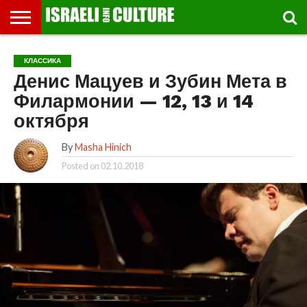
ВЫСТАВКИ
МУЗЕИ
СТРАНА
ТЕАТР
КНИГИ.
МУЗЫКА
РЕЛИГИЯ/
ДВИЖЕНИЕ
ДЕТИ
МАРШРУТЫ
ВИДЕО-
ВПЕЧАТЛЕНИЯ
ВСТРЕЧИ
ИНТЕРВЬЮ
КИНО
TEL
КЛАССИКА
ФЕСТИВАЛЕЙ
ТЕКСТЫ
ИСТОРИЯ
ВЫХОДНОГО
ПРОГУЛЬЩИКА
РЕЧИ
И
AVIV
Денис Мацуев и Зубин Мета в
ДНЯ
ЛЕКЦИИ
GLOBAL
Филармонии — 12, 13 и 14
октября
By
Masha Hinich
Posted on
02.10.2018