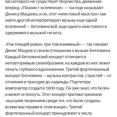
без которого не существует творчества, движения
вперед. «Пианист-вселенная» — так еще называют
Дениса Мацуева, и он, этот «неистовый маэстро» как
никто другой интерпретирует музыку еще одной
вселенной — бетховенской, еще одного неистового и
одержимого музыкой гиганта.
«Настоящий роман, при том взаимный» — так говорит
Денис Мацуев о своем отношении к музыке Бетховена.
Каждый бетховенский концерт отличается
неповторимым своеобразием, на каждом из них лежит
печать глубокого вдохновения. Третий фортепианный
концерт Бетховена — музыка контрастов, страстей — от
отчаяния и трагедии до надежды. Партитуру
композитор создал в 1800 году. Он уже знал, что болен
и может оглохнуть. Этот концерт критики признали
«высшим творением среди тех, что были созданы
всеми мастерами в этом жанре». Третий
фортепианный концерт принадлежит к числу