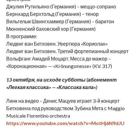
Джулия Рутильяно (Германия) – меццо-сопрано
Бернхард Берхтольд (Германия) – тенор
Вильгельм Швингхаммер (Германия) – баритон
Мюнхенский баховский хор (Германия)
В программе:
Людвиг ван Бетховен. Увертюра «Кориолан»
Людвиг ван Бетховен. Третий фортепианный концерт
Вольфганг Амадей Моцарт. Месса до мажор –
«Коронационная» — «Krönungsmesse» (KV. 317)
13 октября, на исходе субботы (абонемент
«Легкая классика» — «Классика кала»)
Линк на видео – Денис Мацуев играет 3-й концерт
Бетховена под руководством Зубина Мета с Maggio
Musicale Fiorentino orchestra
https://www.youtube.com/watch?v=MotHj6N9dJU