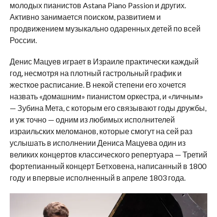
молодых пианистов Astana Piano Passion и других.
Активно занимается поиском, развитием и
продвижением музыкально одаренных детей по всей
России.
Денис Мацуев играет в Израиле практически каждый
год, несмотря на плотный гастрольный график и
жесткое расписание. В некой степени его хочется
назвать «домашним» пианистом оркестра, и «личным»
— Зубина Мета, с которым его связывают годы дружбы,
и уж точно — одним из любимых исполнителей
израильских меломанов, которые смогут на сей раз
услышать в исполнении Дениса Мацуева один из
великих концертов классического репертуара — Третий
фортепианный концерт Бетховена, написанный в 1800
году и впервые исполненный в апреле 1803 года.