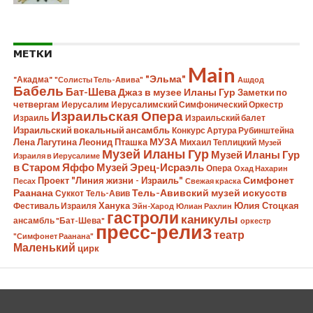
МЕТКИ
Main
"Эльма"
"Акадма"
"Солисты Тель-Авива"
Ашдод
Бабель
Бат-Шева
Джаз в музее Иланы Гур
Заметки по
четвергам
Иерусалим
Иерусалимский Симфонический Оркестр
Израильская Опера
Израиль
Израильский балет
Израильский вокальный ансамбль
Конкурс Артура Рубинштейна
Лена Лагутина
Леонид Пташка
МУЗА
Михаил Теплицкий
Музей
Музей Иланы Гур
Музей Иланы Гур
Израиля в Иерусалиме
в Старом Яффо
Музей Эрец-Исраэль
Опера
Охад Нахарин
Симфонет
Проект "Линия жизни - Израиль"
Песах
Свежая краска
Раанана
Тель-Авивский музей искусств
Суккот
Тель-Авив
Ханука
Юлия Стоцкая
Фестиваль Израиля
Эйн-Харод
Юлиан Рахлин
гастроли
каникулы
ансамбль "Бат-Шева"
оркестр
пресс-релиз
театр
"Симфонет Раанана"
Маленький
цирк