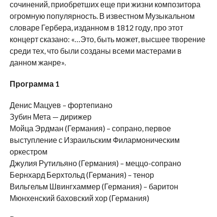
сочинений, приобретших еще при жизни композитора
огромную популярность. В известном Музыкальном
словаре Гербера, изданном в 1812 году, про этот
концерт сказано: «…Это, быть может, высшее творение
среди тех, что были созданы всеми мастерами в
данном жанре».
Программа 1
Денис Мацуев – фортепиано
Зубин Мета — дирижер
Мойца Эрдман (Германия) – сопрано, первое
выступление с Израильским Филармоническим
оркестром
Джулия Рутильяно (Германия) – меццо-сопрано
Бернхард Берхтольд (Германия) – тенор
Вильгельм Швингхаммер (Германия) – баритон
Мюнхенский баховский хор (Германия)