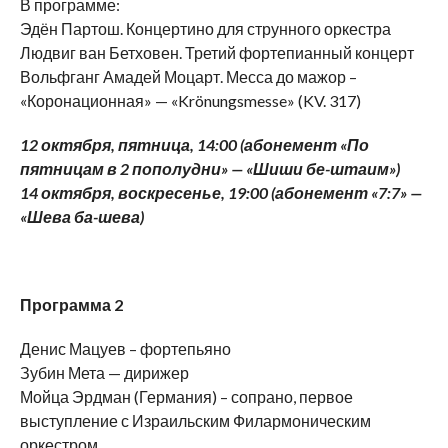
В программе:
Эдён Партош. Концертино для струнного оркестра
Людвиг ван Бетховен. Третий фортепианный концерт
Вольфганг Амадей Моцарт. Месса до мажор –
«Коронационная» — «Krönungsmesse» (KV. 317)
12 октября, пятница, 14:00 (абонемент «По
пятницам в 2 пополудни» — «Шиши бе-штаим»)
14 октября, воскресенье, 19:00 (абонемент «7:7» —
«Шева ба-шева)
Программа 2
Денис Мацуев – фортепьяно
Зубин Мета — дирижер
Мойца Эрдман (Германия) – сопрано, первое
выступление с Израильским Филармоническим
оркестром