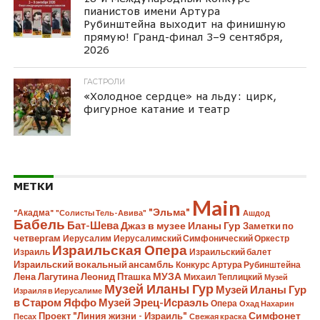
пианистов имени Артура
Рубинштейна выходит на финишную
прямую! Гранд-финал 3–9 сентября,
2026
ГАСТРОЛИ
«Холодное сердце» на льду: цирк,
фигурное катание и театр
МЕТКИ
Main
"Эльма"
"Акадма"
"Солисты Тель-Авива"
Ашдод
Бабель
Бат-Шева
Джаз в музее Иланы Гур
Заметки по
четвергам
Иерусалим
Иерусалимский Симфонический Оркестр
Израильская Опера
Израиль
Израильский балет
Израильский вокальный ансамбль
Конкурс Артура Рубинштейна
Лена Лагутина
Леонид Пташка
МУЗА
Михаил Теплицкий
Музей
Музей Иланы Гур
Музей Иланы Гур
Израиля в Иерусалиме
в Старом Яффо
Музей Эрец-Исраэль
Опера
Охад Нахарин
Симфонет
Проект "Линия жизни - Израиль"
Песах
Свежая краска