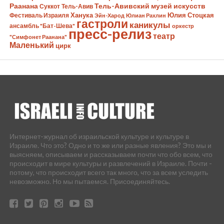
Раанана
Тель-Авивский музей искусств
Суккот
Тель-Авив
Ханука
Юлия Стоцкая
Фестиваль Израиля
Эйн-Харод
Юлиан Рахлин
гастроли
каникулы
ансамбль "Бат-Шева"
оркестр
пресс-релиз
театр
"Симфонет Раанана"
Маленький
цирк
Интернет-журнал об израильской культуре и культуре в
Израиле. Что это? Одно и то же или разные явления? Это мы и
выясняем, описываем и рассказываем почти что обо всем, что
происходит в мире культуры и развлечений в Израиле. Почти -
потому, что происходит всего так много, что за всем уследить
невозможно. Но мы пытаемся. Присоединяйтесь.