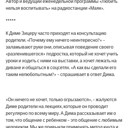
Автор и ведущий еженедельной программы «Любить
нельзя воспитывать» на радиостанции «Маяк».
*****
К Диме Зицеру часто приходят на консультацию
родители. «Почему ему ничего неинтересно?» –
заламывают руки они, описывая поведение своего
«разленившегося» подростка, который не хочет учить
уроки и ходить с ними на выставки, а хочет лежать на
диване и общаться в соцсетях. «А как вы сделали его
таким нелюбопытным?» – спрашивает в ответ Дима.
«Он ничего не хочет, только огрызаются», – жалуются
Диме родители на лекциях, которые он проводит
регулярно по всему миру. А Дима рассказывает им о
том, что общение с ребенком – это общение с любимым
человеком. Мы же привыкли применять метод кнута и