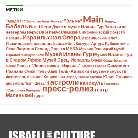
МЕТКИ
Main
"Эльма"
"Акадма"
"Солисты Тель-Авива"
Ашдод
Бабель
Бат-Шева
Джаз в музее Иланы Гур
Заметки по
четвергам
Иерусалим
Иерусалимский Симфонический Оркестр
Израильская Опера
Израиль
Израильский балет
Израильский вокальный ансамбль
Конкурс Артура Рубинштейна
Лена Лагутина
Леонид Пташка
МУЗА
Михаил Теплицкий
Музей
Музей Иланы Гур
Музей Иланы Гур
Израиля в Иерусалиме
в Старом Яффо
Музей Эрец-Исраэль
Опера
Охад Нахарин
Симфонет
Проект "Линия жизни - Израиль"
Песах
Свежая краска
Раанана
Тель-Авивский музей искусств
Суккот
Тель-Авив
Ханука
Юлия Стоцкая
Фестиваль Израиля
Эйн-Харод
Юлиан Рахлин
гастроли
каникулы
ансамбль "Бат-Шева"
оркестр
пресс-релиз
театр
"Симфонет Раанана"
Маленький
цирк