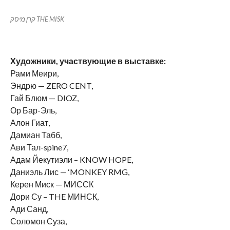
קרן מיסק THE MISK
Художники, участвующие в выставке:
Рами Меири,
Эндрю — ZERO CENT,
Гай Блюм — DIOZ,
Ор Бар-Эль,
Алон Гиат,
Дамиан Табб,
Ави Тал-spine7,
Адам Йекутиэли – KNOW HOPE,
Даниэль Лис — ‘MONKEY RMG,
Керен Миск — МИССК
Дори Су – THE МИНСК,
Ади Санд,
Соломон Суза,