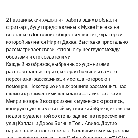
21 израильский художник, работающих в области
стрит-арт, будут представлены в Музее Негева на
выставке «Достояние общественности», куратором
которой является Нирит Дахан. Выставка пристально
рассматривает связи, которые существуют между
образами и его создателями.
Каждый из образов, выбранных художниками,
рассказывает историю, которая больше и самого
персонажа-рассказчика, и места, в которое он
помещен. Некоторые из них решили рассмешить нас
своими ироническими посылами — такие, как Рами
Меири, который воспроизвел в музее свою роспись,
копирующую знаменитый мунковский «Крик», и совсем
недавно удаленной со стены здания на пересечении
улиц Каплан и Дерех Бегин в Тель-Авиве. Другие
нарисовали автопортреты, с баллончиком и маркером
для граффити в руке — как Рубен Карапетян (#TAG) и