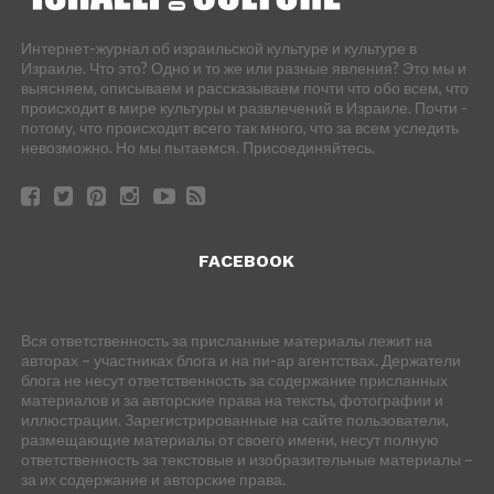
Интернет-журнал об израильской культуре и культуре в
Израиле. Что это? Одно и то же или разные явления? Это мы и
выясняем, описываем и рассказываем почти что обо всем, что
происходит в мире культуры и развлечений в Израиле. Почти -
потому, что происходит всего так много, что за всем уследить
невозможно. Но мы пытаемся. Присоединяйтесь.
FACEBOOK
Вся ответственность за присланные материалы лежит на
авторах – участниках блога и на пи-ар агентствах. Держатели
блога не несут ответственность за содержание присланных
материалов и за авторские права на тексты, фотографии и
иллюстрации. Зарегистрированные на сайте пользователи,
размещающие материалы от своего имени, несут полную
ответственность за текстовые и изобразительные материалы –
за их содержание и авторские права.