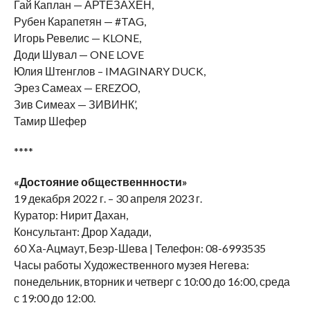
Гай Каплан — АРТЕЗАХЕН,
Рубен Карапетян — #TAG,
Игорь Ревелис — KLONE,
Доди Шувал — ONE LOVE
Юлия Штенглов – IMAGINARY DUCK,
Эрез Самеах — EREZОО,
Зив Симеах — ЗИВИНК’,
Тамир Шефер
****
«Достояние общественнности»
19 декабря 2022 г. – 30 апреля 2023 г.
Куратор: Нирит Дахан,
Консультант: Дрор Хадади,
60 Ха-Ацмаут, Беэр-Шева | Телефон: 08-6993535
Часы работы Художественного музея Негева:
понедельник, вторник и четверг с 10:00 до 16:00, среда
с 19:00 до 12:00.