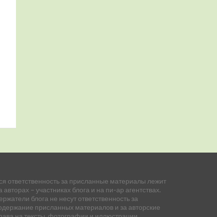
ся ответственность за присланные материалы лежит
а авторах – участниках блога и на пи-ар агентствах.
ержатели блога не несут ответственность за
одержание присланных материалов и за авторские
рава на тексты, фотографии и иллюстрации.