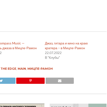
Compass Music —
Джаз, гитара и кино на краю
ь джаза в Мицпе-Рамон
кратера – в Мицпе-Рамон
22
22.07.2022
В "Клубы"
 THE EDGE
,
MAIN
,
МИЦПЕ-РАМОН