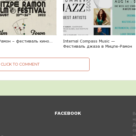
Рамон – фестиваль кино…
Internal Compass Music —
Фестиваль джаза в Мицпе-Рамон
CLICK TO COMMENT
FACEBOOK
В
н
Д
с
п
 в