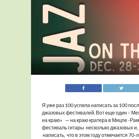
Я уже раз 100 успела написать за 100 пос
джазовых фестивалей. Вот еще один – Ме
на краю» — на краю кратера в Мицпе -Рамо
фестиваль гитары несколько джазовых и, 
написать, что в этом году отмечается 70