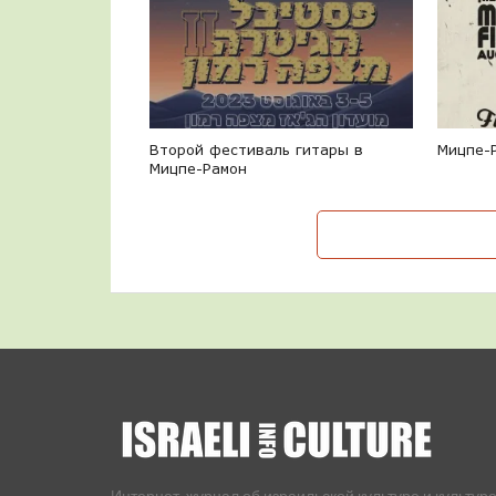
Второй фестиваль гитары в
Мицпе-
Мицпе-Рамон
Интернет-журнал об израильской культуре и культуре