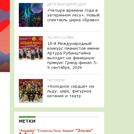
ДЕТИ ВЫХОДНОГО ДНЯ
«Четыре времени года в
затерянном лесу». Новый
спектакль цирка «Браво»
TEL AVIV GLOBAL
18-й Международный
конкурс пианистов имени
Артура Рубинштейна
выходит на финишную
прямую! Гранд-финал 3–
9 сентября, 2026
ГАСТРОЛИ
«Холодное сердце» на
льду: цирк, фигурное
катание и театр
МЕТКИ
"Эльма"
"Акадма"
"Солисты Тель-Авива"