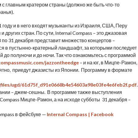
 с главным кратером страны (должно же быть что-то
анья).
1 году и в него входят музыканты из Израиля, США, Перу
 других стран. По сути, Internal Compass – это джазовая
28 по 31 декабря представит множество концертов –
я в пустынно-кратерный ландшафт, за которыми последует
о полуночи и до ночи. Так что ознакомьтесь с программой
lcompassmusic.com/jazzontheedge
– и на юг, в Мицпе-Рамон,
онятно, приедут джазисты из Японии. Программу в формате
_files/ugd/61d75f_d91e0668b4e54603a98e03fe4e6feb2f.pdf
.
нчании – джем-сешны. В программе также выступления
 Compass Мицпе-Рамон, а на исходе субботы 31 декабря –
Compass в фейсбуке —
Internal Compass | Facebook