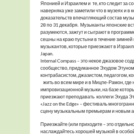
Японией и Израилем и те, кто следит за
наверняка уже заметили что в музеях и в 
доказательств впечатляющий состав музы
28 по 31 декабря. Музыканты японские вс
разумеются, зажгут и сыграют в программ
сешны на краю пустыни в течение зимней м
музыкантов, которые приезжают в Израиль
Japan.
Internal Compass – это некое джазовое с
сообщество, придуманное Эхудом Этуном
контрабасистом, джазистом, педагогом, к
жить во всем мире и в Мицпе-Рамон, где н
импровизационной музыки, на базе котор
приезжают преподавать коллеги Эхуда Эту
«Jazz on the Edge» – фестиваль многогра
сцену музыкальным премьерам и новым а
Приезжайте (или приходите – это отдельно
наслаждайтесь хорошей музыкой в особой 