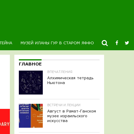
ТЕЙНА
МУЗЕЙ ИЛАНЫ ГУР В СТАРОМ ЯФФО
НОВОСТИ
К
ГЛАВНОЕ
ВПЕЧАТЛЕНИЯ
Алхимическая тетрадь
Ньютона
ВСТРЕЧИ И ЛЕКЦИИ
Август в Рамат-Ганском
музее израильского
искусства