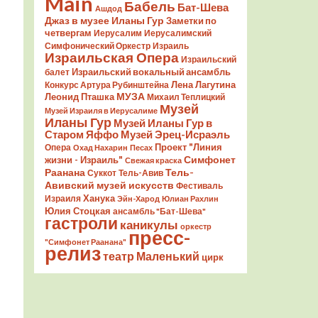
Main
Бабель
Бат-Шева
Ашдод
Джаз в музее Иланы Гур
Заметки по
четвергам
Иерусалим
Иерусалимский
Симфонический Оркестр
Израиль
Израильская Опера
Израильский
Израильский вокальный ансамбль
балет
Лена Лагутина
Конкурс Артура Рубинштейна
Леонид Пташка
МУЗА
Михаил Теплицкий
Музей
Музей Израиля в Иерусалиме
Иланы Гур
Музей Иланы Гур в
Старом Яффо
Музей Эрец-Исраэль
Проект "Линия
Опера
Охад Нахарин
Песах
Симфонет
жизни - Израиль"
Свежая краска
Раанана
Тель-
Суккот
Тель-Авив
Авивский музей искусств
Фестиваль
Ханука
Израиля
Эйн-Харод
Юлиан Рахлин
Юлия Стоцкая
ансамбль "Бат-Шева"
гастроли
каникулы
оркестр
пресс-
"Симфонет Раанана"
релиз
театр Маленький
цирк