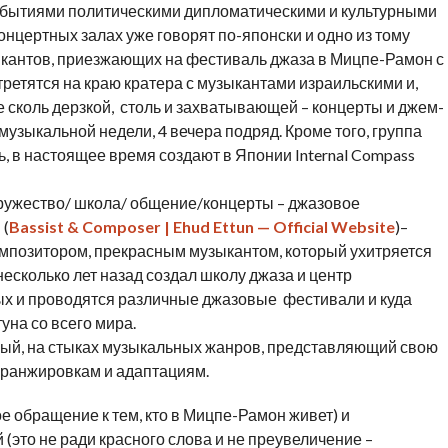
 событиями политическими дипломатическими и культурными
концертных залах уже говорят по-японски и одно из тому
кантов, приезжающих на фестиваль джаза в Мицпе-Рамон с
третятся на краю кратера с музыкантами израильскими и,
е сколь дерзкой, столь и захватывающей – концерты и джем-
узыкальной недели, 4 вечера подряд. Кроме того, группа
, в настоящее время создают в Японии Internal Compass
одружество/ школа/ общение/концерты – джазовое
 (
Bassist & Composer | Ehud Ettun — Official Website
)–
омпозитором, прекрасным музыкантом, который ухитряется
есколько лет назад создал школу джаза и центр
ых и проводятся различные джазовые фестивали и куда
на со всего мира.
нный, на стыках музыкальных жанров, представляющий свою
ранжировкам и адаптациям.
е обращение к тем, кто в Мицпе-Рамон живет) и
(это не ради красного слова и не преувеличение –