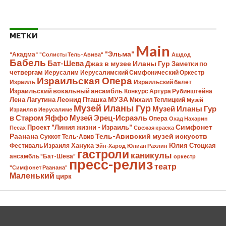
МЕТКИ
Main
"Эльма"
"Акадма"
"Солисты Тель-Авива"
Ашдод
Бабель
Бат-Шева
Джаз в музее Иланы Гур
Заметки по
четвергам
Иерусалим
Иерусалимский Симфонический Оркестр
Израильская Опера
Израиль
Израильский балет
Израильский вокальный ансамбль
Конкурс Артура Рубинштейна
Лена Лагутина
Леонид Пташка
МУЗА
Михаил Теплицкий
Музей
Музей Иланы Гур
Музей Иланы Гур
Израиля в Иерусалиме
в Старом Яффо
Музей Эрец-Исраэль
Опера
Охад Нахарин
Симфонет
Проект "Линия жизни - Израиль"
Песах
Свежая краска
Раанана
Тель-Авивский музей искусств
Суккот
Тель-Авив
Ханука
Юлия Стоцкая
Фестиваль Израиля
Эйн-Харод
Юлиан Рахлин
гастроли
каникулы
ансамбль "Бат-Шева"
оркестр
пресс-релиз
театр
"Симфонет Раанана"
Маленький
цирк