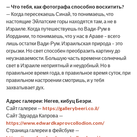
— Что тебя, как фотографа способно восхитить?
— Когда пересекаешь Синай, то понимаешь, что
настоящие Эйлатские горы находятся там, а не в
Израиле. Когда путешествуешь по Вади-Рум в
Иордании, то понимаешь, что у нас в Араве – всего
лишь остатки Вади-Рум. Израильская природа – это
огрызки. Но свет способен преобразить картину до
неузнаваемости. Большую часть времени солнечный
свет в Израиле неприятный и неудобный. Но в
правильное время года, в правильное время суток, при
правильном настроении смотришь, и у тебя
захватывает дух.
Адрес галереи: Негев, кибуц Беэри
.
Сайт галереи —
https://gallerybeeri.co.il/
Сайт Эдуарда Капрова —
https://www.edwardkaprovcollodion.com/
Страница галереи в фейсбуке —