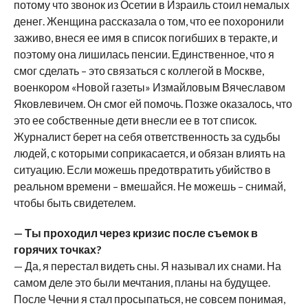
потому что звонок из Осетии в Израиль стоил немалых
денег. Женщина рассказала о том, что ее похоронили
заживо, внеся ее имя в список погибших в теракте, и
поэтому она лишилась пенсии. Единственное, что я
смог сделать – это связаться с коллегой в Москве,
военкором «Новой газеты» Измайловым Вячеславом
Яковлевичем. Он смог ей помочь. Позже оказалось, что
это ее собственные дети внесли ее в тот список.
Журналист берет на себя ответственность за судьбы
людей, с которыми соприкасается, и обязан влиять на
ситуацию. Если можешь предотвратить убийство в
реальном времени – вмешайся. Не можешь – снимай,
чтобы быть свидетелем.
— Ты проходил через кризис после съемок в
горячих точках?
— Да, я перестал видеть сны. Я называл их снами. На
самом деле это были мечтания, планы на будущее.
После Чечни я стал просыпаться, не совсем понимая,