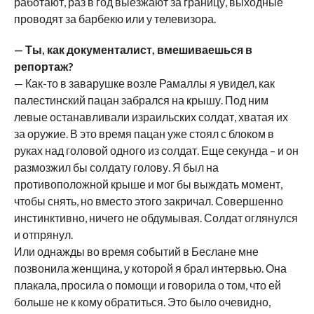
работают, раз в год выезжают за границу, выходные
проводят за барбекю или у телевизора.
— Ты, как документалист, вмешиваешься в
репортаж?
— Как-то в заварушке возле Рамаллы я увидел, как
палестинский пацан забрался на крышу. Под ним
левые останавливали израильских солдат, хватая их
за оружие. В это время пацан уже стоял с блоком в
руках над головой одного из солдат. Еще секунда – и он
размозжил бы солдату голову. Я был на
противоположной крыше и мог бы выждать момент,
чтобы снять, но вместо этого закричал. Совершенно
инстинктивно, ничего не обдумывая. Солдат оглянулся
и отпрянул.
Или однажды во время событий в Беслане мне
позвонила женщина, у которой я брал интервью. Она
плакала, просила о помощи и говорила о том, что ей
больше не к кому обратиться. Это было очевидно,