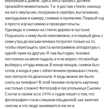
вернувшись домой. Здесь весь процесс должен
произойти моментально. Т.е. я достаю стекло, наношу
на него эмульсию, погружаю в серебро, вытаскиваю,
закладываю в камеру, снимаю и проявляю. Первый год
я просто изучал химию и проводил опыты.
Однажды я снимал на стекло дерево в пустыне.
Подъехать к нему было невозможно, и я первый день с
семи утра до восьми вечера потратил только на то,
чтобы перетащить триста килограммов аппаратуры с
одной горки на другую. Я там был один, техника
постоянно на меня падала, и я не верил, что вообще
выберусь оттуда живым. В конце концов, снимок был
готов, и когда я уже с облегчением промывал стекло,
оно лопнуло по диагонали. А ведь можно же было
снять на телефон? В этой технике получить картинку
настолько сложно! Фотограф и писательница Сьюзен
Сонтаг в своем эссе 1970-х годов пишет о том, что
фотография стала слишком обыденной, как занятия
сексом, и что люди занимаются ею не в