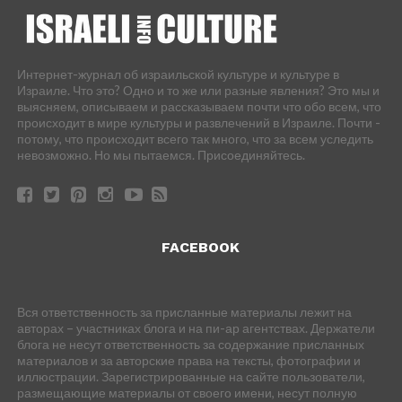
Интернет-журнал об израильской культуре и культуре в
Израиле. Что это? Одно и то же или разные явления? Это мы и
выясняем, описываем и рассказываем почти что обо всем, что
происходит в мире культуры и развлечений в Израиле. Почти -
потому, что происходит всего так много, что за всем уследить
невозможно. Но мы пытаемся. Присоединяйтесь.
FACEBOOK
Вся ответственность за присланные материалы лежит на
авторах – участниках блога и на пи-ар агентствах. Держатели
блога не несут ответственность за содержание присланных
материалов и за авторские права на тексты, фотографии и
иллюстрации. Зарегистрированные на сайте пользователи,
размещающие материалы от своего имени, несут полную