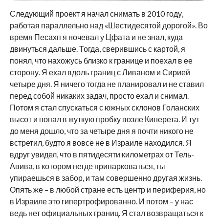
Следующий проект я начал снимать в 2010 году,
работая параллельно над «Шестидесятой дорогой». Во
время Песахп я ночевал у Цфата и не знал, куда
двинуться дальше. Тогда, сверившись с картой, я
понял, что нахожусь близко к границе и поехал в ее
сторону. Я ехал вдоль границ с Ливаном и Сирией
четыре дня. Я ничего тогда не планировал и не ставил
перед собой никаких задач, просто ехал и снимал.
Потом я стал спускаться с южных склонов Голанских
высот и попал в жуткую пробку возле Кинерета. И тут
до меня дошло, что за четыре дня я почти никого не
встретил, будто я вовсе не в Израиле находился. Я
вдруг увидел, что в пятидесяти километрах от Тель-
Авива, в котором негде припарковаться, ты
упираешься в забор, и там совершенно другая жизнь.
Опять же – в любой стране есть центр и периферия, но
в Израиле это гипертрофированно. И потом – у нас
ведь нет официальных границ. Я стал возвращаться к