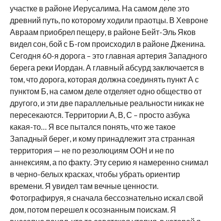
участке в районе Иерусалима. На самом деле это
древний путь, по которому ходили праотцы. В Хевроне
Авраам приобрел пещеру, в районе Бейт-Эль Яков
видел сон, бой с Б-гом происходил в районе Дженина.
Сегодня 60-я дорога – это главная артерия Западного
берега реки Иордан. А главный абсурд заключается в
том, что дорога, которая должна соединять пункт А с
пунктом Б, на самом деле отделяет одно общество от
другого, и эти две параллельные реальности никак не
пересекаются. Территории А, В, С – просто азбука
какая-то… Я все пытался понять, что же такое
Западный берег, и кому принадлежит эта странная
территория — не по резолюциям ООН и не по
аннексиям, а по факту. Эту серию я намеренно снимал
в черно-белых красках, чтобы убрать ориентир
времени. Я увидел там вечные ценности.
Фотографируя, я сначала бессознательно искал свой
дом, потом перешел к осознанным поискам. Я