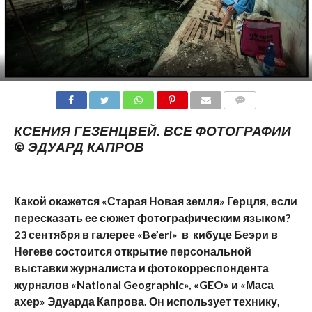
COMMENTS
КСЕНИЯ ГЕЗЕНЦВЕЙ. ВСЕ ФОТОГРАФИИ
© ЭДУАРД КАПРОВ
Какой окажется «Старая Новая земля» Герцля, если
пересказать ее сюжет фотографическим языком?
23 сентября в галерее «
Be
’
eri
» в кибуце Беэри в
Негеве состоится открытие персональной
выставки журналиста и фотокорреспондента
журналов «
National
Geographic
», «
GEO
» и «Маса
ахер» Эдуарда Капрова. Он использует технику,