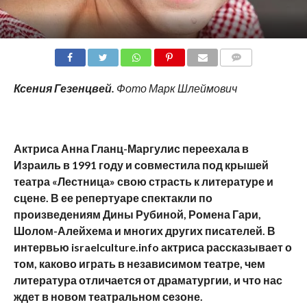
COMMENTS
Ксения Гезенцвей
.
Фото Марк Шлеймович
Актриса Анна Гланц-Маргулис переехала в
Израиль в 1991 году и совместила под крышей
театра «Лестница» свою страсть к литературе и
сцене. В ее репертуаре спектакли по
произведениям Дины Рубиной, Ромена Гари,
Шолом-Алейхема и многих других писателей. В
интервью
israelculture
.
info
актриса рассказывает о
том, каково играть в независимом театре, чем
литература отличается от драматургии, и что нас
ждет в новом театральном сезоне.