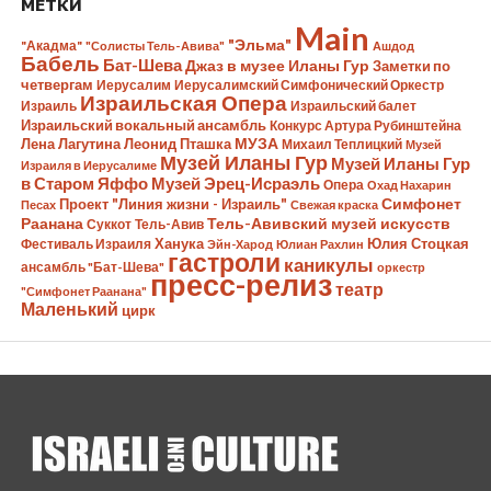
МЕТКИ
Main
"Эльма"
"Акадма"
"Солисты Тель-Авива"
Ашдод
Бабель
Бат-Шева
Джаз в музее Иланы Гур
Заметки по
четвергам
Иерусалим
Иерусалимский Симфонический Оркестр
Израильская Опера
Израиль
Израильский балет
Израильский вокальный ансамбль
Конкурс Артура Рубинштейна
Лена Лагутина
Леонид Пташка
МУЗА
Михаил Теплицкий
Музей
Музей Иланы Гур
Музей Иланы Гур
Израиля в Иерусалиме
в Старом Яффо
Музей Эрец-Исраэль
Опера
Охад Нахарин
Симфонет
Проект "Линия жизни - Израиль"
Песах
Свежая краска
Раанана
Тель-Авивский музей искусств
Суккот
Тель-Авив
Ханука
Юлия Стоцкая
Фестиваль Израиля
Эйн-Харод
Юлиан Рахлин
гастроли
каникулы
ансамбль "Бат-Шева"
оркестр
пресс-релиз
театр
"Симфонет Раанана"
Маленький
цирк