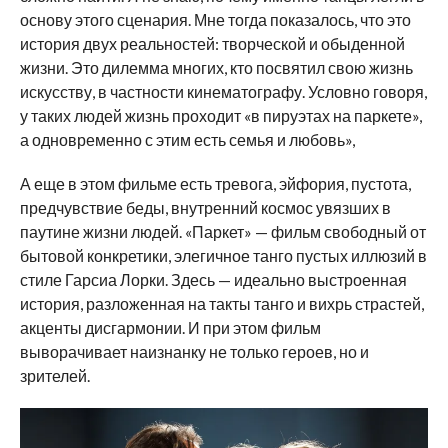
основу этого сценария. Мне тогда показалось, что это
история двух реальностей: творческой и обыденной
жизни. Это дилемма многих, кто посвятил свою жизнь
искусству, в частности кинематографу. Условно говоря,
у таких людей жизнь проходит «в пируэтах на паркете»,
а одновременно с этим есть семья и любовь»,
А еще в этом фильме есть тревога, эйфория, пустота,
предчувствие беды, внутренний космос увязших в
паутине жизни людей. «Паркет» — фильм свободный от
бытовой конкретики, элегичное танго пустых иллюзий в
стиле Гарсиа Лорки. Здесь — идеально выстроенная
история, разложенная на такты танго и вихрь страстей,
акценты дисгармонии. И при этом фильм
выворачивает наизнанку не только героев, но и
зрителей.