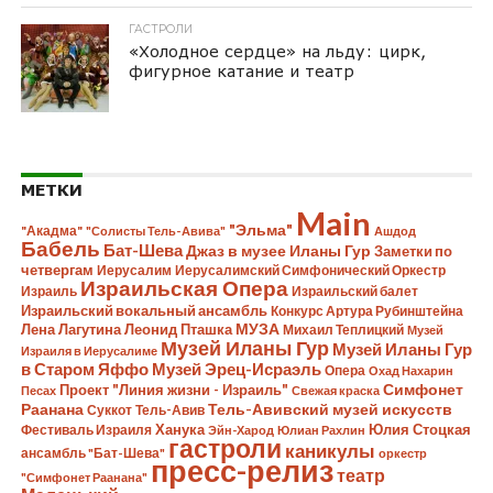
ГАСТРОЛИ
«Холодное сердце» на льду: цирк,
фигурное катание и театр
МЕТКИ
Main
"Эльма"
"Акадма"
"Солисты Тель-Авива"
Ашдод
Бабель
Бат-Шева
Джаз в музее Иланы Гур
Заметки по
четвергам
Иерусалим
Иерусалимский Симфонический Оркестр
Израильская Опера
Израиль
Израильский балет
Израильский вокальный ансамбль
Конкурс Артура Рубинштейна
Лена Лагутина
Леонид Пташка
МУЗА
Михаил Теплицкий
Музей
Музей Иланы Гур
Музей Иланы Гур
Израиля в Иерусалиме
в Старом Яффо
Музей Эрец-Исраэль
Опера
Охад Нахарин
Симфонет
Проект "Линия жизни - Израиль"
Песах
Свежая краска
Раанана
Тель-Авивский музей искусств
Суккот
Тель-Авив
Ханука
Юлия Стоцкая
Фестиваль Израиля
Эйн-Харод
Юлиан Рахлин
гастроли
каникулы
ансамбль "Бат-Шева"
оркестр
пресс-релиз
театр
"Симфонет Раанана"