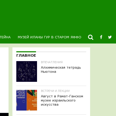
ТЕЙНА
МУЗЕЙ ИЛАНЫ ГУР В СТАРОМ ЯФФО
НОВОСТИ
К
ГЛАВНОЕ
ВПЕЧАТЛЕНИЯ
Алхимическая тетрадь
Ньютона
ВСТРЕЧИ И ЛЕКЦИИ
Август в Рамат-Ганском
музее израильского
искусства