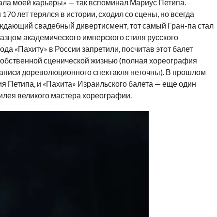
ла моей карьеры» — так вспоминал Мариус Петипа.
170 лет терялся в истории, сходил со сцены, но всегда
рждающий свадебный дивертисмент, тот самый Гран-па стал
разцом академического имперского стиля русского
года «Пахиту» в России запретили, посчитав этот балет
собственной сценической жизнью (полная хореография
записи дореволюционного спектакля неточны). В прошлом
ия Петипа, и «Пахита» Израильского балета — еще один
илея великого мастера хореографии.