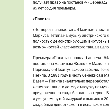
получает право на постановку «Серенады»
85 лет со дня премьеры.
«Пахита»
«Четверо» начинается с «Пахиты» в пост
Мариуса Петипа на музыку австрийского к
полностью демонстрирующим виртуозные т
возможностей классического танца в целом
Премьера «Пахиты» прошла 1 апреля 1846
поставлена маститым Жозефом Мазилье н
Парижскую «Пахиту» вскоре забыли. Но че
Петипа. В 1881 году в честь бенефиса в 
Вазем — Петипа значительно переработал
женского танца, и детскую мазурку на музы
приуроченное к свадьбе главных героев Бо
и уже упомянутой мазуркой и выжило в 20 
свадебный дивертисмент в испанском коло