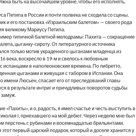
лжна быть на высочайшем уровне, чтобы его исполнять.
а Петипа в России и почти полвека не сходила со сцены.
ник и его постановка «Израильским балетом» — своего рода
ия великому Мариусу Петипа.
пример типичной балетной мелодрамы: Пахита — сокращение
алета, цыганку-сироту. От литературного источника
ался только мотив украденного цыганами младенца из
 16 века, воскресло в 19-м и свелось к любовным
 испанцами в наполеоновские времена. По либретто,
аденная цыганами и живущая с табором в Испании. Она
о имени Люсьен, спасает его от преследований главы
ся в результате интриг и причудливых поворотов судьбы
 замуж.
 «Пахиты», и о, радость, я имел счастье и честь выступить в
иколая I, приехавшего на мой дебют. Через неделю мне был
м перстень с рубинами и восемнадцатью брильянтами.
я этот первый царский подарок, который и доселе хранится у