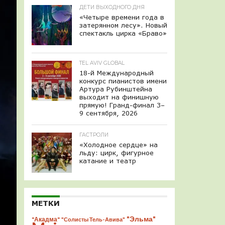
ДЕТИ ВЫХОДНОГО ДНЯ
«Четыре времени года в
затерянном лесу». Новый
спектакль цирка «Браво»
TEL AVIV GLOBAL
18-й Международный
конкурс пианистов имени
Артура Рубинштейна
выходит на финишную
прямую! Гранд-финал 3–
9 сентября, 2026
ГАСТРОЛИ
«Холодное сердце» на
льду: цирк, фигурное
катание и театр
МЕТКИ
"Эльма"
"Акадма"
"Солисты Тель-Авива"