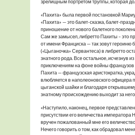
зрелищным портретом труппы, которая до
«Пахита» была первой постановкой Мариус
«Пахита» — это балет-сказка, балет-празд
приношение от нового балетного поколен
Сам же замысел, либретто Пахиты – это 
от имени Франциска — так зовут героиню б
(«Цыганочка» Сервантеса) в либретто ост
знатного рода. Все остальное, исчезнув из
приключениям на фоне войны французов с
Пахита — французская аристократка, укр
влюбляется в наполеоновского офицера п
цыганской шайки и благодаря открывшему
знатному происхождению выходит за него
«Наступило, наконец, первое представление
присутствии его величества императора Н
вручен пожалованный мне его величество
Нечего говорить о том, как обрадовал мен