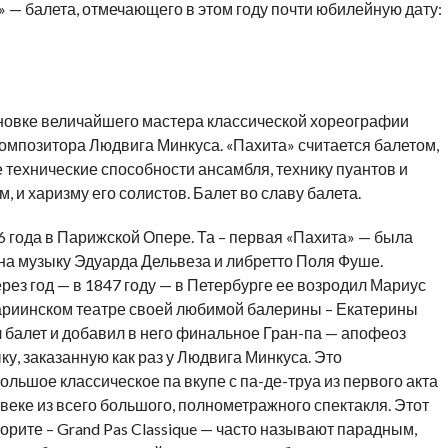
 — балета, отмечающего в этом году почти юбилейную дату:
ановке величайшего мастера классической хореографии
омпозитора Людвига Минкуса. «Пахита» считается балетом,
ехнические способности ансамбля, технику пуантов и
, и харизму его солистов. Балет во славу балета.
 года в Парижской Опере. Та – первая «Пахита» — была
а музыку Эдуарда Дельвеза и либретто Поля Фуше.
рез год — в 1847 году — в Петербурге ее возродил Мариус
Мариинском театре своей любимой балерины – Екатерины
 балет и добавил в него финальное Гран-па — апофеоз
ку, заказанную как раз у Людвига Минкуса. Это
льшое классическое па вкупе с па-де-труа из первого акта
веке из всего большого, полнометражного спектакля. Этот
рите – Grand Pas Classique — часто называют парадным,