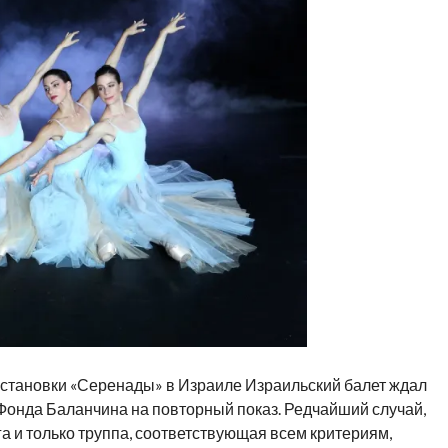
остановки «Серенады» в Израиле Израильский балет ждал
т Фонда Баланчина на повторный показ. Редчайший случай,
а и только труппа, соответствующая всем критериям,