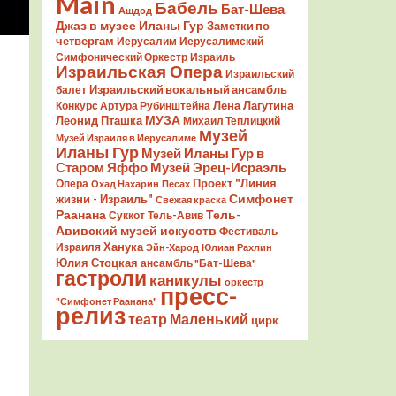
Main
Бабель
Бат-Шева
Ашдод
Джаз в музее Иланы Гур
Заметки по
четвергам
Иерусалим
Иерусалимский
Симфонический Оркестр
Израиль
Израильская Опера
Израильский
Израильский вокальный ансамбль
балет
Лена Лагутина
Конкурс Артура Рубинштейна
Леонид Пташка
МУЗА
Михаил Теплицкий
Музей
Музей Израиля в Иерусалиме
Иланы Гур
Музей Иланы Гур в
Старом Яффо
Музей Эрец-Исраэль
Проект "Линия
Опера
Охад Нахарин
Песах
Симфонет
жизни - Израиль"
Свежая краска
Раанана
Тель-
Суккот
Тель-Авив
Авивский музей искусств
Фестиваль
Ханука
Израиля
Эйн-Харод
Юлиан Рахлин
Юлия Стоцкая
ансамбль "Бат-Шева"
гастроли
каникулы
оркестр
пресс-
"Симфонет Раанана"
релиз
театр Маленький
цирк