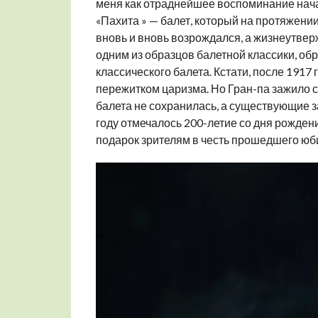
меня как отраднейшее воспоминание нача
«Пахита » — балет, который на протяжении 
вновь и вновь возрождался, а жизнеутве
одним из образцов балетной классики, об
классического балета. Кстати, после 1917 
пережитком царизма. Но Гран-па зажило 
балета не сохранилась, а существующие 
году отмечалось 200-летие со дня рожден
подарок зрителям в честь прошедшего юб