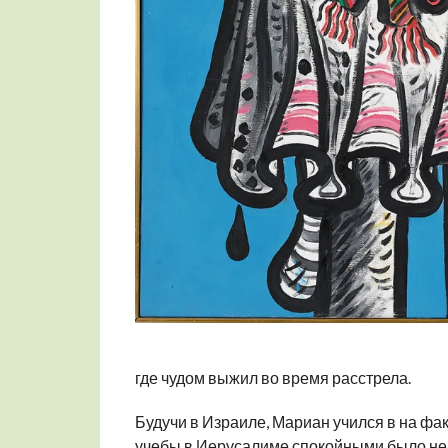
где чудом выжил во время расстрела.
Будучи в Израиле, Мариан учился в на фа
учебы в Иерусалиме спокойными было не 