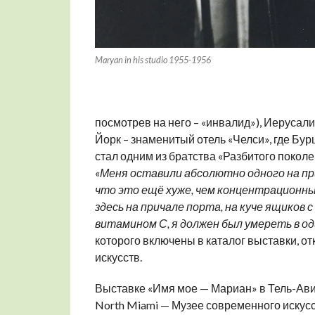
Maryan in his studio 1955-1956
посмотрев на него – «инвалид»), Иерусали
Йорк – знаменитый отель «Челси», где Бу
стал одним из братства «Разбитого покол
«
Меня
оставили абсолютно одного
на п
что
это
ещё хуже, чем концентрационны
здесь на причале порта
, на куче ящиков
витамином С, я
должен был умереть в од
которого включены в каталог выставки, о
искусств.
Выставке «Имя мое — Мариан» в Тель-Ав
North Miami — Музее современного искус