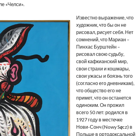
ле «Челси».
Известно выражение, что
художник, что бы он не
рисовал, рисует себя. Нет
сомнений, что Мариан –
Пинхас Бурштейн –
рисовал свою судьбу,
свой кафкианский мир,
свои страхи и кошмары,
свои ужасы и боязнь того
(согласно его дневникам),
что общество его не
примет, что он останется
одиноким. Он прожил
всего 50 лет: родился в
1927 году в местечке
Нови-Сонч (Nowy S
ą
cz) в
Польше в ортодоксальной