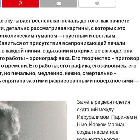
COMMENTS
с окутывает вселенская печаль до того, как начнёте
и, детально рассматривая картины, с которых это
анхолическим туманом — грустным и светлым,
бавиться от присутствия всепроникающей печали
в каждой линии, в дыхании и в крике, во взгляде, она
Его работы – хронограф века. Его творчество – приговор
о времени. Его работы, его графика, его живопись, его
 но печально, медленно, нежно, смертельно –
ть спрятана за этими разрисованными поверхностями —
За четыре десятилетия
скитаний между
Иерусалимом, Парижем и
Нью-Йорком Мариан
создал несметное
количество картин,