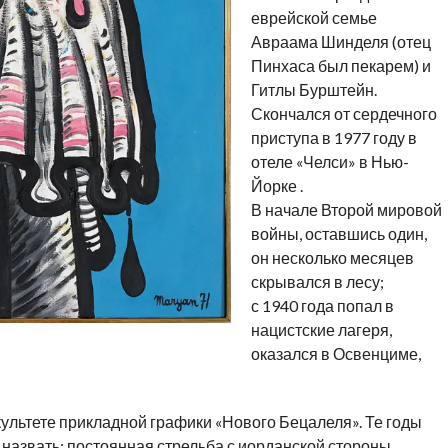
еврейской семье
Авраама Шинделя (отец
Пинхаса был пекарем) и
Гитлы Бурштейн.
Скончался от сердечного
приступа в 1977 году в
отеле «Челси» в Нью-
Йорке .
В начале Второй мировой
войны, оставшись один,
он несколько месяцев
скрывался в лесу;
с 1940 года попал в
нацистские лагеря,
оказался в Освенциме,
культете прикладной графики «Нового Бецалеля». Те годы
назвать: постоянная стрельба с иорданской стороны