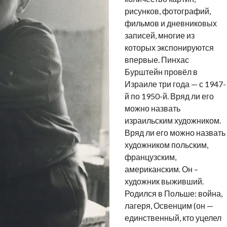
рисунков, фотографий,
фильмов и дневниковых
записей, многие из
которых экспонируются
впервые. Пинхас
Бурштейн провёл в
Израиле три года — с 1947-
й по 1950-й. Вряд ли его
можно назвать
израильским художником.
Вряд ли его можно назвать
художником польским,
французским,
американским. Он –
художник выживший.
Родился в Польше: война,
лагеря, Освенцим (он —
единственный, кто уцелел