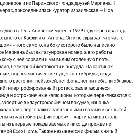
ционеров и из Парижского Фонда друзей Мариана. К
ерас, присоединилась куратор израильская — Ноа
дила в Тель-Авивском музее в 1979 году через два года
х много от Кафки и от Агнона. Он и не скрывал, что часто
ом» – того самого, на боку которого было написано
же Мариана был вытатуирован номер, а его работы
о кожу с неё сорвали и мы видим оголённую плоть,
ия, безмерной жестокости и абсурда. На картинах
тные, сюрреалистические существа-гибриды, люди-
ого растения, пейзажей, нет фона, нет ни неба, ни облаков,
ский гипертрофированный гротеск, разлагающиеся
вида и остроконечные капюшоны, которые перекликаются с
, запертые в клаустрофобичном вакууме; изнанка
сихоанализ, персонажи с завязанными глазами и вскрытой
цены из «автобиографии еврея» — картина мира сколь
оты из впервые показываемых и никогда прежде не
мой Ecco Home. Так же называется и фильм, снятый