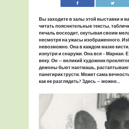
Вы заходите в залы этой выставки и ва
читать пояснительные тексты, табличк
печаль восходит, окутывая своим мел
несмотря на ужасы изображенного. Из
невозможно. Она в каждом мазке кисти, 
изнутри и снаружи. Она вся – Мариан. 
веку. Он — великий художник проклятог
демоны бьют наотмашь, растаптывают,
панегирик грусти. Может сама вечнос
как ее разглядеть? Здесь — можно…