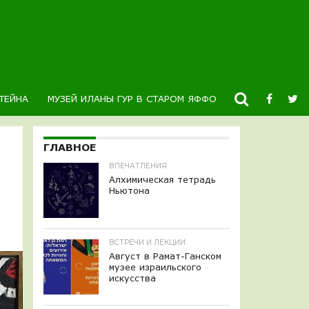
ТЕЙНА
МУЗЕЙ ИЛАНЫ ГУР В СТАРОМ ЯФФО
НОВОСТИ
К
ГЛАВНОЕ
ВПЕЧАТЛЕНИЯ
Алхимическая тетрадь
Ньютона
ВСТРЕЧИ И ЛЕКЦИИ
Август в Рамат-Ганском
музее израильского
искусства