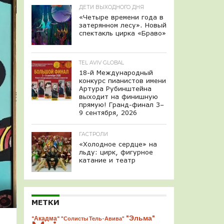
ДЕТИ ВЫХОДНОГО ДНЯ
«Четыре времени года в
затерянном лесу». Новый
спектакль цирка «Браво»
TEL AVIV GLOBAL
18-й Международный
конкурс пианистов имени
Артура Рубинштейна
выходит на финишную
прямую! Гранд-финал 3–
9 сентября, 2026
ГАСТРОЛИ
«Холодное сердце» на
льду: цирк, фигурное
катание и театр
МЕТКИ
"Эльма"
"Акадма"
"Солисты Тель-Авива"