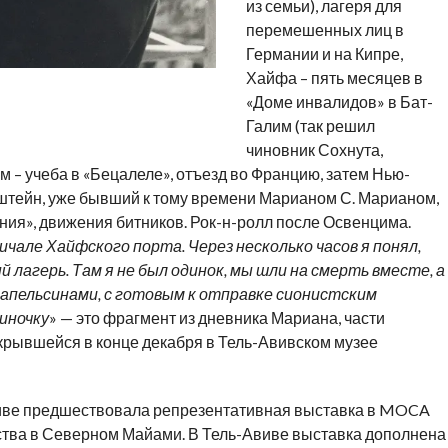
из семьи), лагеря для
перемешенных лиц в
Германии и на Кипре,
Хайфа – пять месяцев в
«Доме инвалидов» в Бат-
Галим (так решил
чиновник Сохнута,
м – учеба в «Бецалеле», отъезд во Францию, затем Нью-
рштейн, уже бывший к тому времени Марианом С. Марианом,
ения», движения битников. Рок-н-ролл после Освенцима.
ричале
Хайфского порта
. Через несколько часов я понял,
й лагерь
. Т
ам
я не
был одинок,
мы шли
на смерть вместе, а
 с апельсинами, с готовым к отправке сионистским
иночку
» — это фрагмент из дневника Мариана, части
ткрывшейся в конце декабря в Тель-Авивском музее
иве предшествовала репрезентативная выставка в MOCA
ства в Северном Майами. В Тель-Авиве выставка дополнена