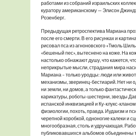
работами из собраний израильских коллек
куратору американскому — Элисон Джиндж
Розенберг.
Предыдущая ретроспектива Мариана прохо
после его смерти. В его рисунках и картина
рисовал пса из агноновского «Тмоль Шильш
«бешеный пес», вытеснено на коже. На ко
настолько обнажают душу, что кажется, чт
неприкрытые мысли, страдания мира насил
Мариана – только уродцы: люди или живо
механизмы, зверинец-бестиарий. Нет ни одн
ни земли, ни домов, а только фантастиче
карикатуры, роботы-шестерни, звезды Да
испанской инквизицией и Ку-клукс-кланом
физиологии, похоть, правда. Иудаизм и п
черепной коробкой, одноногие калеки и с
многообразная, столь и удручающая. Раб
публиковавшихся альбомов объединены те