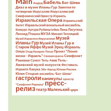
Main
Бабель
Бат-Шева
Ашдод
Джаз в музее Иланы Гур
Заметки по
четвергам
Иерусалим
Иерусалимский
Симфонический Оркестр
Израиль
Израильская Опера
Израильский
Израильский вокальный ансамбль
балет
Лена Лагутина
Конкурс Артура Рубинштейна
Леонид Пташка
МУЗА
Михаил Теплицкий
Музей
Музей Израиля в Иерусалиме
Иланы Гур
Музей Иланы Гур в
Старом Яффо
Музей Эрец-Исраэль
Проект "Линия
Опера
Охад Нахарин
Песах
Симфонет
жизни - Израиль"
Свежая краска
Раанана
Тель-
Суккот
Тель-Авив
Авивский музей искусств
Фестиваль
Ханука
Израиля
Эйн-Харод
Юлиан Рахлин
Юлия Стоцкая
ансамбль "Бат-Шева"
гастроли
каникулы
оркестр
пресс-
"Симфонет Раанана"
релиз
театр Маленький
цирк