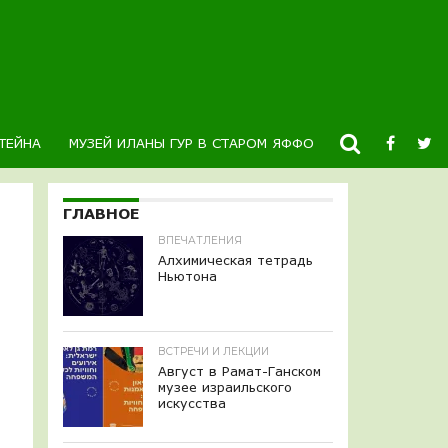
ТЕЙНА
МУЗЕЙ ИЛАНЫ ГУР В СТАРОМ ЯФФО
НОВОСТИ
К
ГЛАВНОЕ
ВПЕЧАТЛЕНИЯ
Алхимическая тетрадь
Ньютона
ВСТРЕЧИ И ЛЕКЦИИ
Август в Рамат-Ганском
музее израильского
искусства