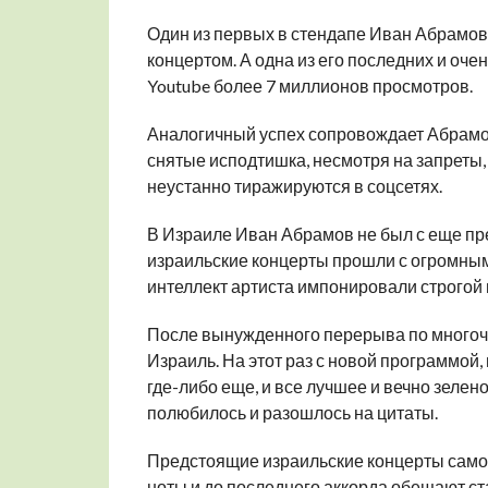
Один из первых в стендапе Иван Абрамов
концертом. А одна из его последних и оч
Youtube более 7 миллионов просмотров.
Аналогичный успех сопровождает Абрамова
снятые исподтишка, несмотря на запреты
неустанно тиражируются в соцсетях.
В Израиле Иван Абрамов не был с еще пр
израильские концерты прошли с огромным у
интеллект артиста импонировали строгой 
После вынужденного перерыва по многоч
Израиль. На этот раз с новой программой, 
где-либо еще, и все лучшее и вечно зелено
полюбилось и разошлось на цитаты.
Предстоящие израильские концерты само
ноты и до последнего аккорда обещают 