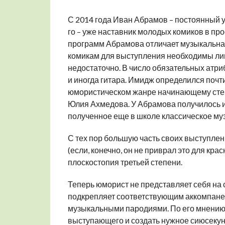
С 2014 года Иван Абрамов – постоянный уч
го – уже наставник молодых комиков в пр
программ Абрамова отличает музыкальная
комикам для выступления необходимы лиш
недостаточно. В число обязательных атри
и иногда гитара. Имидж определился почт
юмористическом жанре начинающему стенд
Юлия Ахмедова. У Абрамова получилось и 
полученное еще в школе классическое му
С тех пор большую часть своих выступлени
(если, конечно, он не приврал это для кра
плоскостопия третьей степени.
Теперь юморист не представляет себя на 
подкрепляет соответствующим аккомпане
музыкальными пародиями. По его мнению,
выступающего и создать нужное сиюсекун