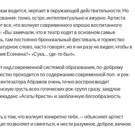
как водится, черпает в окружающей действительности. Но
ования: тонко, остро, интеллектуально и ажурно. Артиста
т все, что волнует современного хорошо воспитанного
: «Вы замечали, что в театр ходят в основном самые
ь, там постоянно бронхиальный фестиваль и торжество
атурное слово, часто говорят, но я ни разу не видел, чтобы в
ник Есенина?» «Сука… где-то был».
т над современной системой образования, по-доброму
 жестко проходится по содержанию современной поп- и рок-
синтезатора Абрамов очень точно воспроизводит
нскую грусть всех готических рок-групп сразу, заядлое
екаданс «Агаты Кристи» и заоблачную богообразность
 о том, что волнует конкретно тебя, — объясняет артист
ап позволяет и смеяться, и нести разумное, доброе, вечное.