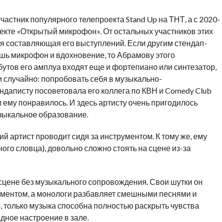
астник популярного телепроекта Stand Up на ТНТ, а с 2020-
оекте «Открытый микрофон». От остальных участников этих
 составляющая его выступлений. Если другим стендап-
ь микрофон и вдохновение, то Абрамову этого
бутов его амплуа входят еще и фортепиано или синтезатор,
и случайно: попробовать себя в музыкально-
аписту посоветовала его коллега по КВН и Comedy Club
ему понравилось. И здесь артисту очень пригодилось
зыкальное образование.
й артист проводит сидя за инструментом. К тому же, ему
сного словца), довольно сложно стоять на сцене из-за
сцене без музыкального сопровождения. Свои шутки он
ментом, а монологи разбавляет смешными песнями и
 только музыка способна полностью раскрыть чувства
дное настроение в зале.