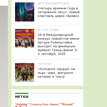
ДЕТИ ВЫХОДНОГО ДНЯ
«Четыре времени года в
затерянном лесу». Новый
спектакль цирка «Браво»
TEL AVIV GLOBAL
18-й Международный
конкурс пианистов имени
Артура Рубинштейна
выходит на финишную
прямую! Гранд-финал 3–
9 сентября, 2026
ГАСТРОЛИ
«Холодное сердце» на
льду: цирк, фигурное
катание и театр
МЕТКИ
"Эльма"
"Акадма"
"Солисты Тель-Авива"