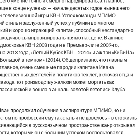
 его умение точно и смешно пародировать, а, главное,
 еще в конце нулевых — начале десятых годов нынешнего
и телевизионной игры КВН. Успех команды МГИМО
й стиль и заслуженный успех у публики во многом
ркий и хорошо играющий капитан, способный нестандартно
аходчиво сымпровизировать прямо на сцене. В активе
московья КВН 2008 года и в Премьер-лиге 2009-го,
 2013 года, «Летний Кубок КВН – 2014» и аж три «КиВиНа»
 «Большой в темном» (2014). Общепризнано, что главным
, главное, очень смешные пародии капитана Ивана
ественных деятелей и политиков тех лет, включая отца и
завода по производству жалюзи может моргать как
классической и вошла в анналы золотой летописи Клуба
Иван продолжил обучение в аспирантуре МГИМО, но ни
ом по профессии ему так стать и не довелось – в его жизнь
звивающийся в русскоязычном пространстве жанр открывал
ти, которыми он с большим успехом воспользовался.