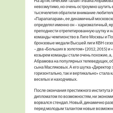
На артистический талант Ивана Абрамова,
невозмутимо, но очень остроумно шутить
тысячелетия обратили внимание любител
«Парапапарам», ее динамичный московски
определял именно он – харизматичный, я
преподнести отрепетированную шутку и н
команды чемпионство в Лиге Москвы и Под
бронзовые медали Высшей лиги КВН сезона
– два «Больших в золотом» (2012, 2015) и
козырем команды стали очень похожие, а
Абрамова на популярных телеведущих, общ
сына Масляковых. А его шутка «Директор 
горизонтально, так и вертикально» стала 
веселых и находчивых.
После окончания престижного института 
дипломатом по возможностям, ни экономист
ворвался стендап. Новый, динамично ра
перед молодым талантом новые возможнос