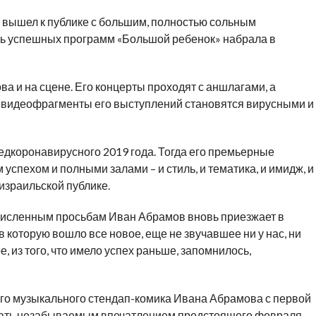
 вышел к публике с большим, полностью сольным
ень успешных программ «Большой ребенок» набрала в
 и на сцене. Его концерты проходят с аншлагами, а
, видеофрагменты его выступлений становятся вирусными и
едкоронавирусного 2019 года. Тогда его премьерные
спехом и полными залами – и стиль, и тематика, и имидж, и
израильской публике.
исленным просьбам Иван Абрамов вновь приезжает в
в которую вошло все новое, еще не звучавшее ни у нас, ни
е, из того, что имело успех раньше, запомнилось,
го музыкального стендап-комика Ивана Абрамова с первой
стать незабываемым впечатлением предстоящего февраля –