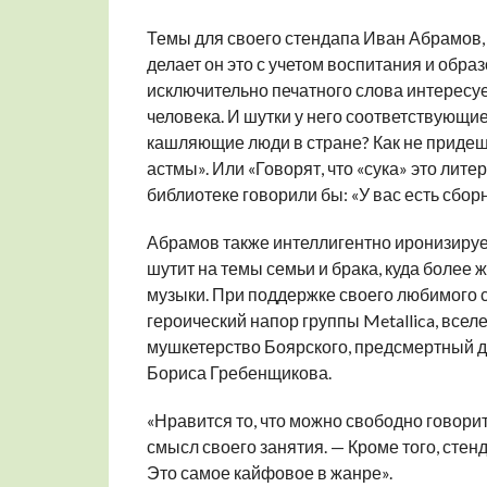
Темы для своего стендапа Иван Абрамов, 
делает он это с учетом воспитания и образ
исключительно печатного слова интересуе
человека. И шутки у него соответствующие
кашляющие люди в стране? Как не придеш
астмы». Или «Говорят, что «сука» это литер
библиотеке говорили бы: «У вас есть сбор
Абрамов также интеллигентно иронизируе
шутит на темы семьи и брака, куда более
музыки. При поддержке своего любимого 
героический напор группы Metallica, вселе
мушкетерство Боярского, предсмертный д
Бориса Гребенщикова.
«Нравится то, что можно свободно говорить
смысл своего занятия. — Кроме того, стенд
Это самое кайфовое в жанре».