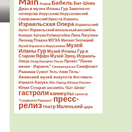
Main
Бабель
Бат-Шева
Ашдод
Джаз в музее Иланы Гур
Заметки по
четвергам
Иерусалим
Иерусалимский
Симфонический Оркестр
Израиль
Израильская Опера
Израильский
Израильский вокальный ансамбль
балет
Лена Лагутина
Конкурс Артура Рубинштейна
Леонид Пташка
МУЗА
Михаил Теплицкий
Музей
Музей Израиля в Иерусалиме
Иланы Гур
Музей Иланы Гур в
Старом Яффо
Музей Эрец-Исраэль
Проект "Линия
Опера
Охад Нахарин
Песах
Симфонет
жизни - Израиль"
Свежая краска
Раанана
Тель-
Суккот
Тель-Авив
Авивский музей искусств
Фестиваль
Ханука
Израиля
Эйн-Харод
Юлиан Рахлин
Юлия Стоцкая
ансамбль "Бат-Шева"
гастроли
каникулы
оркестр
пресс-
"Симфонет Раанана"
релиз
театр Маленький
цирк