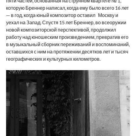
пяти частей, основанная на струнном квартете № 1,
которую Бреннер написал, когда ему было всего 16 лет
— в год, когда юный композитор оставил Москву и
уехал на Запад. Спустя 15 лет Бреннер, во всеоружии
новой композиторской перспективой, продолжил
работу над юношеским произведением, превратив его
в музыкальный сборник переживаний и воспоминаний,
оставшихся с ним на протяжении десятков лет и тысяч
географических и культурных километров.