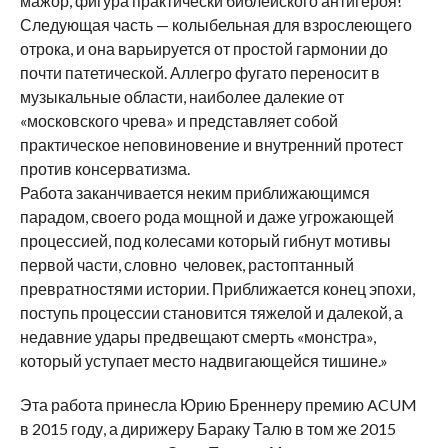
мажор, фигура практически библейского антигероя!
Следующая часть — колыбельная для взрослеющего
отрока, и она варьируется от простой гармонии до
почти патетической. Аллегро фугато переносит в
музыкальные области, наиболее далекие от
«московского чрева» и представляет собой
практическое неповиновение и внутренний протест
против консерватизма.
Работа заканчивается неким приближающимся
парадом, своего рода мощной и даже угрожающей
процессией, под колесами который гибнут мотивы
первой части, словно человек, растоптанный
превратностями истории. Приближается конец эпохи,
поступь процессии становится тяжелой и далекой, а
недавние удары предвещают смерть «монстра»,
который уступает место надвигающейся тишине.»
Эта работа принесла Юрию Бреннеру премию ACUM
в 2015 году, а дирижеру Бараку Талю в том же 2015