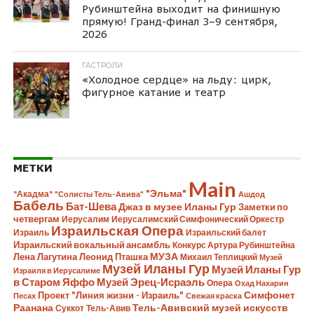
Рубинштейна выходит на финишную
прямую! Гранд-финал 3–9 сентября,
2026
ГАСТРОЛИ
«Холодное сердце» на льду: цирк,
фигурное катание и театр
МЕТКИ
Main
"Эльма"
"Акадма"
"Солисты Тель-Авива"
Ашдод
Бабель
Бат-Шева
Джаз в музее Иланы Гур
Заметки по
четвергам
Иерусалим
Иерусалимский Симфонический Оркестр
Израильская Опера
Израиль
Израильский балет
Израильский вокальный ансамбль
Конкурс Артура Рубинштейна
Лена Лагутина
Леонид Пташка
МУЗА
Михаил Теплицкий
Музей
Музей Иланы Гур
Музей Иланы Гур
Израиля в Иерусалиме
в Старом Яффо
Музей Эрец-Исраэль
Опера
Охад Нахарин
Симфонет
Проект "Линия жизни - Израиль"
Песах
Свежая краска
Раанана
Тель-Авивский музей искусств
Суккот
Тель-Авив