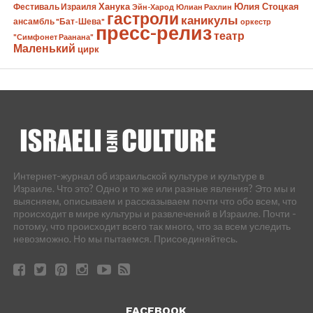
Ханука
Юлия Стоцкая
Фестиваль Израиля
Эйн-Харод
Юлиан Рахлин
гастроли
каникулы
ансамбль "Бат-Шева"
оркестр
пресс-релиз
театр
"Симфонет Раанана"
Маленький
цирк
Интернет-журнал об израильской культуре и культуре в
Израиле. Что это? Одно и то же или разные явления? Это мы и
выясняем, описываем и рассказываем почти что обо всем, что
происходит в мире культуры и развлечений в Израиле. Почти -
потому, что происходит всего так много, что за всем уследить
невозможно. Но мы пытаемся. Присоединяйтесь.
FACEBOOK