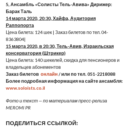
5, Ансамбль «Солисты Тель-Авива»
Дирижер:
Барак Таль
14 марта 2020, 20:30, Хайфа, Аудитория
Раппопорта
Цена билета: 124 шек | Заказ билетов по тел. 04-
8363804|
15 марта 2020, в 20:30, Тель-Авив, Израильская
консерватория (Штрикер)
Цена билета: 140 шекелей, скидка для пенсионеров и
владельцев абонементов
Заказ билетов
онлайн
/ или по тел. 051-2218088
Более подробная информация на сайте ансамбля:
www
.
soloists
.
co
.
il
Фото и текст — по материалам пресс-релиза
MEROMI PR
ПОДЕЛИТЬСЯ ССЫЛКОЙ: