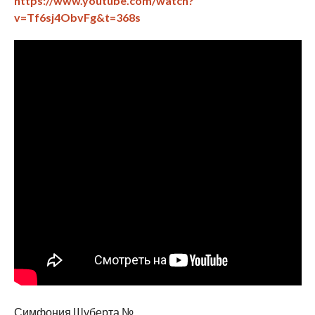
https://www.youtube.com/watch?
v=Tf6sj4ObvFg&t=368s
Симфония Шуберта №