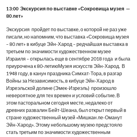
13:00 Экскурсия по выставке «Сокровища музея —
80 лет»
Экскурсия пройдет по выставке, о которой не раз уже
писали, но напомним, что выставка «Сокровища музея
– 80 лет» в кибуце Эйн-Харод – редчайшая выставка в
третьем по значимости художественном музее
Израиля – открылась еще в сентябре 2018 года и была
приурочена к 80-летиюМузея искусств Эйн-Харод. В
1948 году, в канун праздника Симхат-Тора, в разгар
Войны за Независимость, в кибуце Эйн-Харод в
Изреэльской долине (Эмек-Изреэль) произошло
невероятное для тех времен и условий событие. В
этом пасторальном сегодня месте, недалеко от
древних развалин Бейт-Шеана, был открыт первый в
стране художественный музей «Мишкан ле-Оманут
Эйн-Харод». Этому небольшому музею предстояло
стать третьим по значимости художественным