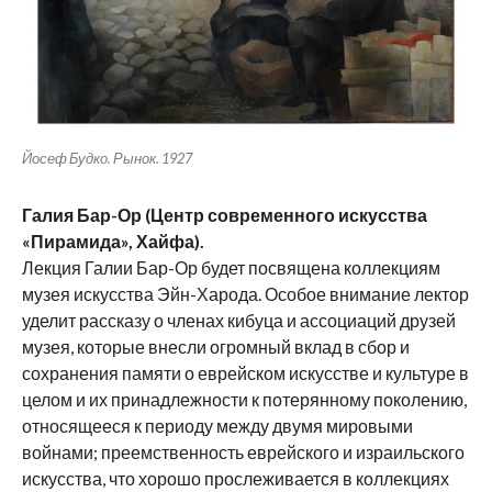
Йосеф Будко. Рынок. 1927
Галия Бар-Ор (Центр современного искусства
«Пирамида», Хайфа).
Лекция Галии Бар-Ор будет посвящена коллекциям
музея искусства Эйн-Харода. Особое внимание лектор
уделит рассказу о членах кибуца и ассоциаций друзей
музея, которые внесли огромный вклад в сбор и
сохранения памяти о еврейском искусстве и культуре в
целом и их принадлежности к потерянному поколению,
относящееся к периоду между двумя мировыми
войнами; преемственность еврейского и израильского
искусства, что хорошо прослеживается в коллекциях