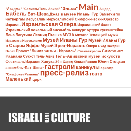
Main
"Эльма"
"Акадма"
"Солисты Тель-Авива"
Ашдод
Бабель
Бат-Шева
Джаз в музее Иланы Гур
Заметки по
четвергам
Иерусалим
Иерусалимский Симфонический Оркестр
Израильская Опера
Израиль
Израильский балет
Израильский вокальный ансамбль
Конкурс Артура Рубинштейна
Лена Лагутина
Леонид Пташка
МУЗА
Михаил Теплицкий
Музей
Музей Иланы Гур
Музей Иланы Гур
Израиля в Иерусалиме
в Старом Яффо
Музей Эрец-Исраэль
Опера
Охад Нахарин
Симфонет
Проект "Линия жизни - Израиль"
Песах
Свежая краска
Раанана
Тель-Авивский музей искусств
Суккот
Тель-Авив
Ханука
Юлия Стоцкая
Фестиваль Израиля
Эйн-Харод
Юлиан Рахлин
гастроли
каникулы
ансамбль "Бат-Шева"
оркестр
пресс-релиз
театр
"Симфонет Раанана"
Маленький
цирк