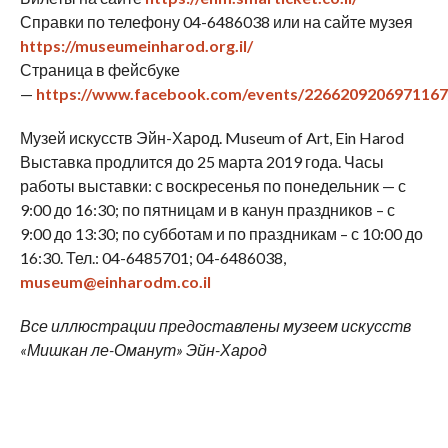
Справки по телефону 04-6486038 или на сайте музея
https://museumeinharod.org.il/
Страница в фейсбуке
—
https://www.facebook.com/events/2266209206971167
Музей искусств Эйн-Харод. Museum of Art, Ein Harod
Выставка продлится до 25 марта 2019 года. Часы
работы выставки: с воскресенья по понедельник — с
9:00 до 16:30; по пятницам и в канун праздников – с
9:00 до 13:30; по субботам и по праздникам – с 10:00 до
16:30. Тел.: 04-6485701; 04-6486038,
m
u
s
e
u
m
@
e
i
n
h
a
r
o
d
m
.
c
o
.
il
Все иллюстрации предоставлены музеем искусств
«Мишкан ле-Оманут» Эйн-Харод