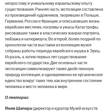
непростому и уникальному израильскому опыту
существования. Ранняя часть экспозиции составлена
из произведений художников, творивших в Польше,
Германии, России и Франции, и описывавших жизнь
еврейских местечек, погромы и ужасы Катастрофы,
рисовавших также в классических жанрах портрета,
пейзажа и натюрморта. Во второй, более поздней по
хронологии части выставки из коллекции музея
собраны работы периода еврейского ишува в Эрец-
Исраэль, а затем первых лет существования
еврейского государства. Две основных части
экспозиции символизируют также двойственную
природу коллекции, и одновременно ее органическое
единство вокруг таких тем, как внутреннее состояние
человека и место человека в мире.
О лекторах:
Янив Шапира
(директор и куратор Музей искусств