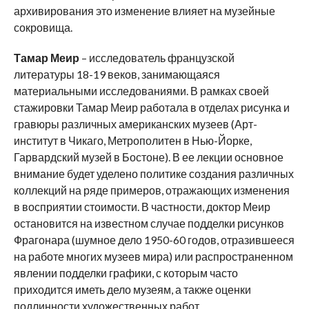
архивирования это изменение влияет на музейные
сокровища.
Тамар Меир
– исследователь французской
литературы 18-19 веков, занимающаяся
материальными исследованиями. В рамках своей
стажировки Тамар Меир работала в отделах рисунка и
гравюры различных американских музеев (Арт-
институт в Чикаго, Метрополитен в Нью-Йорке,
Гарвардский музей в Бостоне). В ее лекции основное
внимание будет уделено политике создания различных
коллекций на ряде примеров, отражающих изменения
в восприятии стоимости. В частности, доктор Меир
остановится на известном случае подделки рисунков
Фрагонара (шумное дело 1950-60 годов, отразившееся
на работе многих музеев мира) или распространенном
явлении подделки графики, с которым часто
приходится иметь дело музеям, а также оценки
подлинности художественных работ.