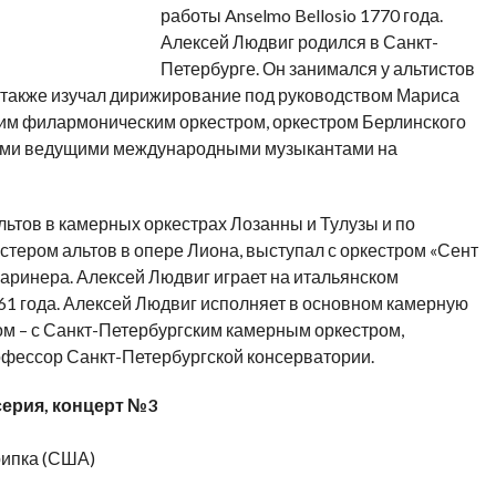
работы Anselmo Bellosio 1770 года.
Алексей Людвиг родился в Санкт-
Петербурге. Он занимался у альтистов
также изучал дирижирование под руководством Мариса
ким филармоническим оркестром, оркестром Берлинского
огими ведущими международными музыкантами на
ьтов в камерных оркестрах Лозанны и Тулузы и по
тером альтов в опере Лиона, выступал с оркестром «Сент
ринера. Алексей Людвиг играет на итальянском
1 года. Алексей Людвиг исполняет в основном камерную
ном – с Санкт-Петербургским камерным оркестром,
рофессор Санкт-Петербургской консерватории.
серия, концерт №3
рипка (США)