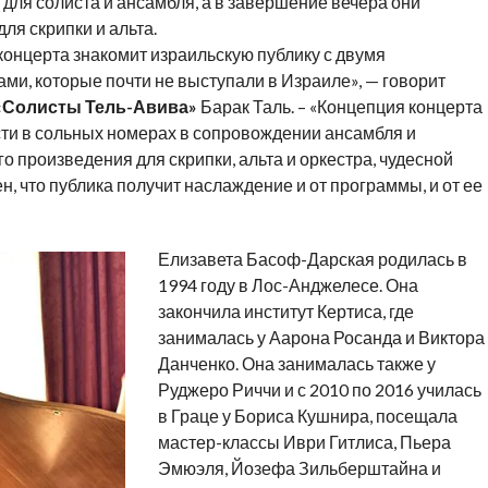
для солиста и ансамбля, а в завершение вечера они
я скрипки и альта.
онцерта знакомит израильскую публику с двумя
, которые почти не выступали в Израиле», — говорит
«Солисты Тель-Авива
»
Барак Таль. – «Концепция концерта
ости в сольных номерах в сопровождении ансамбля и
 произведения для скрипки, альта и оркестра, чудесной
, что публика получит наслаждение и от программы, и от ее
Елизавета Басоф-Дарская родилась в
1994 году в Лос-Анджелесе. Она
закончила институт Кертиса, где
занималась у Аарона Росанда и Виктора
Данченко. Она занималась также у
Руджеро Риччи и с 2010 по 2016 училась
в Граце у Бориса Кушнира, посещала
мастер-классы Иври Гитлиса, Пьера
Эмюэля, Йозефа Зильберштайна и