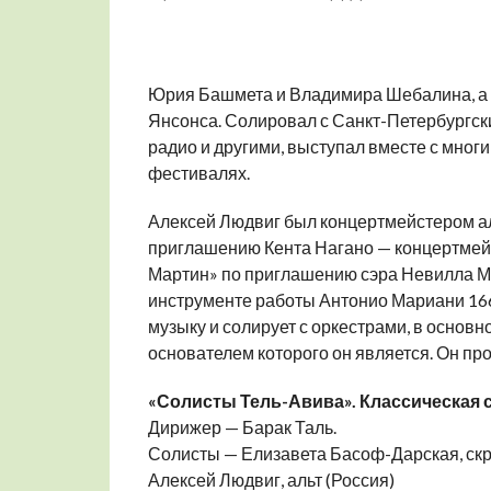
Юрия Башмета и Владимира Шебалина, а 
Янсонса. Солировал с Санкт-Петербургс
радио и другими, выступал вместе с мн
фестивалях.
Алексей Людвиг был концертмейстером ал
приглашению Кента Нагано — концертмейс
Мартин» по приглашению сэра Невилла Ма
инструменте работы Антонио Мариани 166
музыку и солирует с оркестрами, в основ
основателем которого он является. Он п
«Солисты Тель-Авива
». Классическая 
Дирижер — Барак Таль.
Солисты — Елизавета Басоф-Дарская, ск
Алексей Людвиг, альт (Россия)