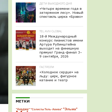
ДЕТИ ВЫХОДНОГО ДНЯ
«Четыре времени года в
затерянном лесу». Новый
спектакль цирка «Браво»
TEL AVIV GLOBAL
18-й Международный
конкурс пианистов имени
Артура Рубинштейна
выходит на финишную
прямую! Гранд-финал 3–
9 сентября, 2026
ГАСТРОЛИ
«Холодное сердце» на
льду: цирк, фигурное
катание и театр
МЕТКИ
"Эльма"
"Акадма"
"Солисты Тель-Авива"