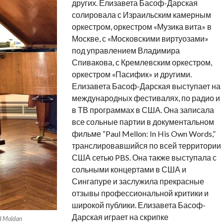
других. Елизавета Басоф-Дарская
солировала с Израильским камерным
оркестром, оркестром «Музика вита» в
Москве, с «Московскими виртуозами»
под управлением Владимира
Спивакова, с Кремлевским оркестром,
оркестром «Пасифик» и другими.
Елизавета Басоф-Дарская выступает на
международных фестивалях, по радио и
в ТВ программах в США. Она записала
все сольные партии в документальном
фильме “Paul Mellon: In His Own Words,”
транслировавшийся по всей территории
США сетью PBS. Она также выступала с
сольными концертами в США и
Сингапуре и заслужила прекрасные
отзывы профессиональной критики и
широкой публики. Елизавета Басоф-
Дарская играет на скрипке
 Moldan