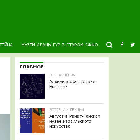
ТЕЙНА
МУЗЕЙ ИЛАНЫ ГУР В СТАРОМ ЯФФО
НОВОСТИ
К
ГЛАВНОЕ
ВПЕЧАТЛЕНИЯ
Алхимическая тетрадь
Ньютона
ВСТРЕЧИ И ЛЕКЦИИ
Август в Рамат-Ганском
музее израильского
искусства