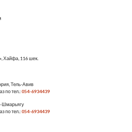
м
», Хайфа, 116 шек.
ория, Тель-Авив
з по тел.:
054-6934439
ар-Шмарьягу
з по тел.:
054-6934439