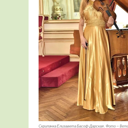
Скрипачка Елизавета Басоф-Дарская . Фото — Bernd