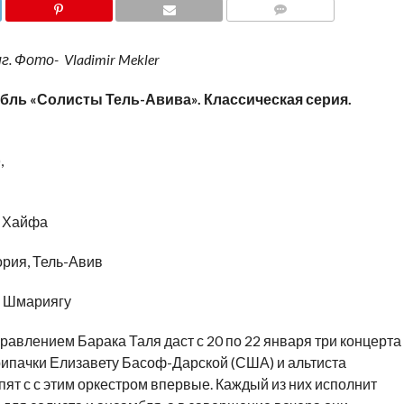
COMMENTS
 Фото- Vladimir Mekler
ль «Солисты Тель-Авива». Классическая серия.
,
, Хайфа
ория, Тель-Авив
ар Шмариягу
равлением Барака Таля даст с 20 по 22 января три концерта
рипачки Елизавету Басоф-Дарской (США) и альтиста
пят с с этим оркестром впервые. Каждый из них исполнит