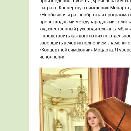
произведения Шуберта, Крейслера и Баха 
сыграют Концертную симфонию Моцарта дл
«Необычная и разнообразная программа к
превосходными международными солистами
художественный руководитель ансамбля
– представить каждого из них по отдельн
завершить вечер исполнением знаменитого
«Концертной симфонии» Моцарта. Я уверен
исполнения.