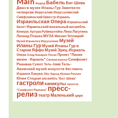
Main
Бабель
Бат-Шева
Ашдод
Джаз в музее Иланы Гур
Заметки по
четвергам
Иерусалим
Иерусалимский
Симфонический Оркестр
Израиль
Израильская Опера
Израильский
Израильский вокальный ансамбль
балет
Лена Лагутина
Конкурс Артура Рубинштейна
Леонид Пташка
МУЗА
Михаил Теплицкий
Музей
Музей Израиля в Иерусалиме
Иланы Гур
Музей Иланы Гур в
Старом Яффо
Музей Эрец-Исраэль
Проект "Линия
Опера
Охад Нахарин
Песах
Симфонет
жизни - Израиль"
Свежая краска
Раанана
Тель-
Суккот
Тель-Авив
Авивский музей искусств
Фестиваль
Ханука
Израиля
Эйн-Харод
Юлиан Рахлин
Юлия Стоцкая
ансамбль "Бат-Шева"
гастроли
каникулы
оркестр
пресс-
"Симфонет Раанана"
релиз
театр Маленький
цирк