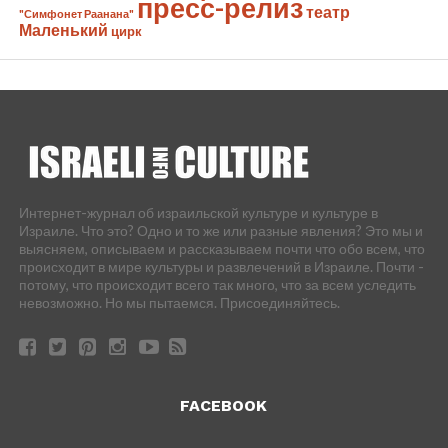
пресс-релиз
театр
"Симфонет Раанана"
Маленький
цирк
Интернет-журнал об израильской культуре и культуре в
Израиле. Что это? Одно и то же или разные явления? Это мы и
выясняем, описываем и рассказываем почти что обо всем, что
происходит в мире культуры и развлечений в Израиле. Почти -
потому, что происходит всего так много, что за всем уследить
невозможно. Но мы пытаемся. Присоединяйтесь.
FACEBOOK