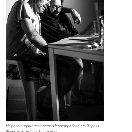
На репетиции спектакля «Невостребованный прах».
Фотограф — Олег Евстафьев