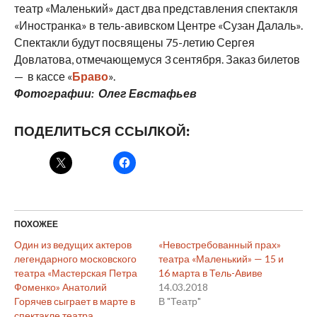
театр «Маленький» даст два представления спектакля
«Иностранка» в тель-авивском Центре «Сузан Далаль».
Спектакли будут посвящены 75-летию Сергея
Довлатова, отмечающемуся 3 сентября. Заказ билетов
— в кассе «
Браво
».
Фотографии: Олег Евстафьев
ПОДЕЛИТЬСЯ ССЫЛКОЙ:
ПОХОЖЕЕ
Один из ведущих актеров
«Невостребованный прах»
легендарного московского
театра «Маленький» — 15 и
театра «Мастерская Петра
16 марта в Тель-Авиве
Фоменко» Анатолий
14.03.2018
Горячев сыграет в марте в
В "Театр"
спектакле театра