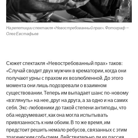
На репетиции спектакля «Невостребованный прах». Фотограф —
Олег Евстафьев
Сюжет спектакля «Невостребованный прах» таков:
«Случай сводит двух мужчин в крематории, когда они
получают урны с прахом их возлюбленной. До этого
момента они лишь подозревали о взаимном
существовании. Теперь им выпадает шанс по-новому
«взглянуть» на нее, друг на друга, а за одно и на самих
себя. Экс-любовники до такой степени антиподы, что
оба недоумевают, как она могла испытывать
привязанность к ним обоим. В то же время, им
предстоит решить немало ребусов, связанных с этим
трагическим событием. Действительно ли их пассия