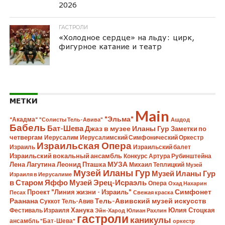
2026
ГАСТРОЛИ
«Холодное сердце» на льду: цирк,
фигурное катание и театр
МЕТКИ
Main
"Эльма"
"Акадма"
"Солисты Тель-Авива"
Ашдод
Бабель
Бат-Шева
Джаз в музее Иланы Гур
Заметки по
четвергам
Иерусалим
Иерусалимский Симфонический Оркестр
Израильская Опера
Израиль
Израильский балет
Израильский вокальный ансамбль
Конкурс Артура Рубинштейна
Лена Лагутина
Леонид Пташка
МУЗА
Михаил Теплицкий
Музей
Музей Иланы Гур
Музей Иланы Гур
Израиля в Иерусалиме
в Старом Яффо
Музей Эрец-Исраэль
Опера
Охад Нахарин
Симфонет
Проект "Линия жизни - Израиль"
Песах
Свежая краска
Раанана
Тель-Авивский музей искусств
Суккот
Тель-Авив
Ханука
Юлия Стоцкая
Фестиваль Израиля
Эйн-Харод
Юлиан Рахлин
гастроли
каникулы
ансамбль "Бат-Шева"
оркестр