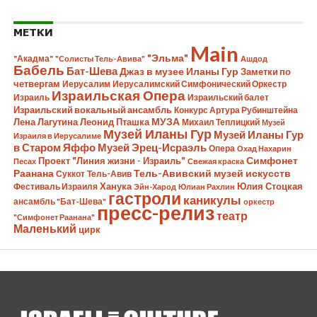
МЕТКИ
Main
"Эльма"
"Акадма"
"Солисты Тель-Авива"
Ашдод
Бабель
Бат-Шева
Джаз в музее Иланы Гур
Заметки по
четвергам
Иерусалим
Иерусалимский Симфонический Оркестр
Израильская Опера
Израиль
Израильский балет
Израильский вокальный ансамбль
Конкурс Артура Рубинштейна
Лена Лагутина
Леонид Пташка
МУЗА
Михаил Теплицкий
Музей
Музей Иланы Гур
Музей Иланы Гур
Израиля в Иерусалиме
в Старом Яффо
Музей Эрец-Исраэль
Опера
Охад Нахарин
Симфонет
Проект "Линия жизни - Израиль"
Песах
Свежая краска
Раанана
Тель-Авивский музей искусств
Суккот
Тель-Авив
Ханука
Юлия Стоцкая
Фестиваль Израиля
Эйн-Харод
Юлиан Рахлин
гастроли
каникулы
ансамбль "Бат-Шева"
оркестр
пресс-релиз
театр
"Симфонет Раанана"
Маленький
цирк