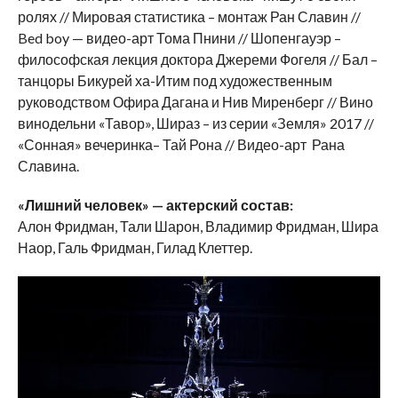
ролях // Мировая статистика – монтаж Ран Славин //
Bed boy — видео-арт Тома Пнини // Шопенгауэр –
философская лекция доктора Джереми Фогеля // Бал –
танцоры Бикурей ха-Итим под художественным
руководством Офира Дагана и Нив Миренберг // Вино
винодельни «Тавор», Шираз – из серии «Земля» 2017 //
«Сонная» вечеринка– Тай Рона // Видео-арт Рана
Славина.
«Лишний человек» — актерский состав:
Алон Фридман, Тали Шарон, Владимир Фридман, Шира
Наор, Галь Фридман, Гилад Клеттер.