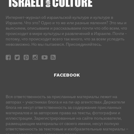
Интернет-журнал об израильской культуре и культуре в
Израиле. Что это? Одно и то же или разные явления? Это мы и
выясняем, описываем и рассказываем почти что обо всем, что
происходит в мире культуры и развлечений в Израиле. Почти -
потому, что происходит всего так много, что за всем уследить
невозможно. Но мы пытаемся. Присоединяйтесь.
FACEBOOK
Вся ответственность за присланные материалы лежит на
авторах – участниках блога и на пи-ар агентствах. Держатели
блога не несут ответственность за содержание присланных
материалов и за авторские права на тексты, фотографии и
иллюстрации. Зарегистрированные на сайте пользователи,
размещающие материалы от своего имени, несут полную
ответственность за текстовые и изобразительные материалы –