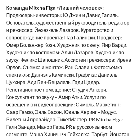
Команда Mitcha Figa «Лишний человек»:
Продюсеры-инвесторы: Ю Джин и Давид Галиль.
Основатель, художественный руководитель, редактор
и режиссер: Йехезкель Лазаров. Кураторство и
сопровождение проекта: Паз Галински. Продюсер:
Омер Боланжер Коэн. Художник по свету: Яир Варди.
Художник по костюмам: Алин Лазаров. Художник по
звуку: Феликс Шапошник. Ассистент режиссера: Ирена
Орлов. Съемка и монтаж: Ран Славин. Фотосъемка
спектакля: Даниэль Камински. Графика: Даниэль
Цукхира, Ади Бен-Бецалель, Гади Цадар.
Репетиционное помещение: Студия Анкори.
Консультант по звуку – Амир Атки. Услуги по
освещению и видеопроекции: Симоль. Маркетинг:
Саар Гамзо, Эяль Басон, Юваль Херинг – Модус.
Билетный провайдер: ТикетМастер. PR Mitcha Figa:
Гали Зандер, Манор Гера. PR в русскоязычном
сегменте: Маша Хинич. PR Гейхал ха-Тарбут: Йонатан