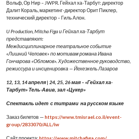
Вольф, Ор Нир – JWPR. Гейхал ха-Тарбут: директор
Далит Кораль, маркетинг-директор Орит Пиклер,
технический директор – Гиль Алон.
U Production, Mitcha Figa и Гейхал ха-Тарбут
представляют:
Междисциплинарное театральное событие
«Лишний Человек» по мотивам романа Ивана
Гончарова «Обломов». Художественное руководство,
режиссура и инсценировка — Йехезкель Лазаров
12, 13, 14 апреля | 24, 25, 26 мая – «Гейхал ха-
Тарбут» Тель-Авив, зал «Цукер»
Спектакль идет с титрами на русском языке
Заказ билетов —
https://www.tmisrael.co.il/event-
group/2833070/ALL/iw
Сайт проекта:
https://www.mitchafiga.com/