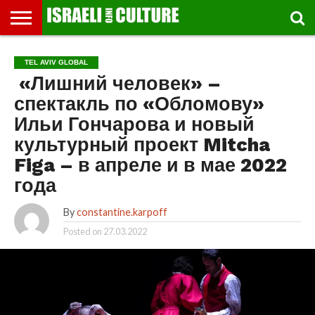
ВЫСТАВКИ
МУЗЕИ
СТРАНА
ТЕАТР
КНИГИ.
МУЗЫКА
РЕЛИГИЯ/
ДВИЖЕНИЕ
ДЕТИ
МАРШРУТЫ
ВИДЕО-
ВПЕЧАТЛЕНИЯ
ВСТРЕЧИ
ИНТЕРВЬЮ
КИНО
TEL
TEL AVIV GLOBAL
ФЕСТИВАЛЕЙ
ТЕКСТЫ
ИСТОРИЯ
ВЫХОДНОГО
ПРОГУЛЬЩИКА
РЕЧИ
И
AVIV
«Лишний человек» –
ДНЯ
ЛЕКЦИИ
GLOBAL
спектакль по «Обломову»
Ильи Гончарова и новый
культурный проект Mitcha
Figa – в апреле и в мае 2022
года
By
constantine.karpoff
Posted on
27.03.2022