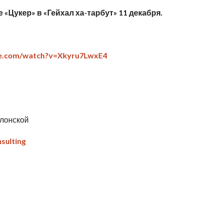
 «Цукер» в «Гейхал ха-тарбут» 11 декабря.
be.com/watch?v=Xkyru7LwxE4
блонской
sulting