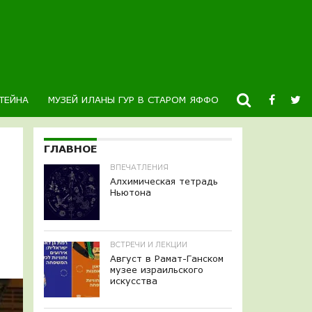
ТЕЙНА
МУЗЕЙ ИЛАНЫ ГУР В СТАРОМ ЯФФО
НОВОСТИ
К
ГЛАВНОЕ
ВПЕЧАТЛЕНИЯ
Алхимическая тетрадь
Ньютона
ВСТРЕЧИ И ЛЕКЦИИ
Август в Рамат-Ганском
музее израильского
искусства