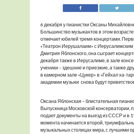
6 декабря у пианистки Оксаны Михайловны
Большинство музыкантов в этом возрасте 
отмечает юбилей тремя концертами. Первы
«Театрон Иерушалаим» с Иерусалимским
Дмитрия Яблонского, она сыграет концерт
декабря также в Иерусалиме, в зале консе
ученики – здешние и приезжие, а также дру
в камерном зале «Цукер» в «Гейхал ха-та
академии музыки снова будут приветствов
Оксана Яблонская – блистательная пианис
Выпускница Московской консерватории, по
подает документы на выезд из СССР и в 1
момента начинается второй, триумфальный
музыкальных столицах мира, с лучшими о