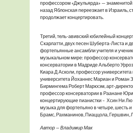
профессором «Джульярда» — знаменитой 
назад Яблонская переезжает в Израиль, 
продолжает концертировать.
Третий, тель-авивский юбилейный концерт
Скарлатти, двух песен Шуберта-Листа и д
фортепьянные ансамбли учителя и ученико
музыкальном мире: профессор консерват
консерватории в Мадриде Альберто Урроз
Киара Д Асколи, профессор университета 
университета Йоханнес Мариан и Роман 
Бирмингема Роберт Маркхэм, арт-директо
профессор консерватории в Раанане Юрий
концертирующие пианистки – Хсин Ни Лю 
музыка для фортепьяно в четыре, шесть и 
Брамс, Рахманинов, Пиаццола, Гершвин, 
Автор — Владимир Мак