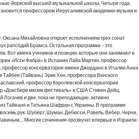
нью-йоркской высшей музыкальной школы. Четыре года
становится профессором Иерусалимской академии музыки и
, Оксана Михайловна откроет исполнением трех сонат
вух рапсодий Брамса. Остальная программа – это
в. Вот имена учеников и позиции, которые они занимают в
ории «Исси Фабра» в Испании Лайа Мартин, профессор
, профессор консерватории имени Джордано в Италии Анна
в Тайбее (Тайвань) Эрик Хен, профессора Венского
Заславский, профессор Королевской консерватории
р «Доксбери мюзик фестиваль» в США Стивен Дейц,
 Логачев и две, пока не преподающие, активно
из Тайваня и Татьяна Шафран с Украины. В программе
восемь рук: Шуберт, Шуман, Дебюсси, Равель, Вебер, Черни,
Лавиньяк… Многие сочинения прозвучат впервые в Израиле.