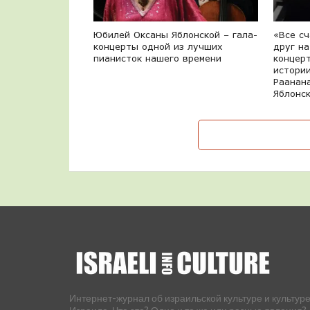
Юбилей Оксаны Яблонской – гала-
«Все с
концерты одной из лучших
друг н
пианисток нашего времени
концер
истори
Раанана
Яблонс
Интернет-журнал об израильской культуре и культуре