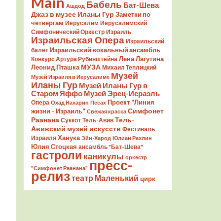
Main
Бабель
Бат-Шева
Ашдод
Джаз в музее Иланы Гур
Заметки по
четвергам
Иерусалим
Иерусалимский
Симфонический Оркестр
Израиль
Израильская Опера
Израильский
Израильский вокальный ансамбль
балет
Лена Лагутина
Конкурс Артура Рубинштейна
Леонид Пташка
МУЗА
Михаил Теплицкий
Музей
Музей Израиля в Иерусалиме
Иланы Гур
Музей Иланы Гур в
Старом Яффо
Музей Эрец-Исраэль
Проект "Линия
Опера
Охад Нахарин
Песах
Симфонет
жизни - Израиль"
Свежая краска
Раанана
Тель-
Суккот
Тель-Авив
Авивский музей искусств
Фестиваль
Ханука
Израиля
Эйн-Харод
Юлиан Рахлин
Юлия Стоцкая
ансамбль "Бат-Шева"
гастроли
каникулы
оркестр
пресс-
"Симфонет Раанана"
релиз
театр Маленький
цирк