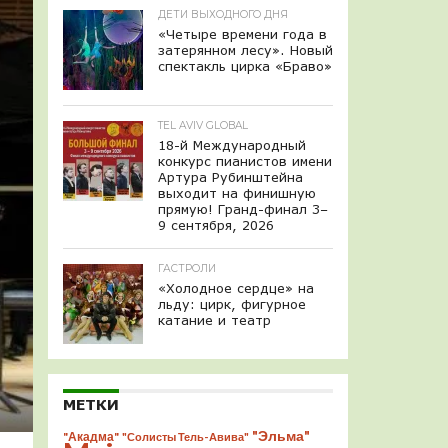
ДЕТИ ВЫХОДНОГО ДНЯ
«Четыре времени года в
затерянном лесу». Новый
спектакль цирка «Браво»
TEL AVIV GLOBAL
18-й Международный
конкурс пианистов имени
Артура Рубинштейна
выходит на финишную
прямую! Гранд-финал 3–
9 сентября, 2026
ГАСТРОЛИ
«Холодное сердце» на
льду: цирк, фигурное
катание и театр
МЕТКИ
"Эльма"
"Акадма"
"Солисты Тель-Авива"