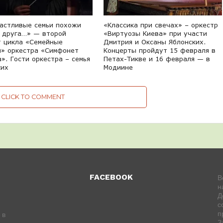
частливые семьи похожи
«Классика при свечах» – оркестр
а друга…» — второй
«Виртуозы Киева» при участи
т цикла «Семейные
Дмитрия и Оксаны Яблонских.
и» оркестра «Симфонет
Концерты пройдут 15 февраля в
». Гости оркестра – семья
Петах-Тикве и 16 февраля — в
ких
Модиине
CLICK TO COMMENT
FACEBOOK
В
н
Д
с
п
 в
З