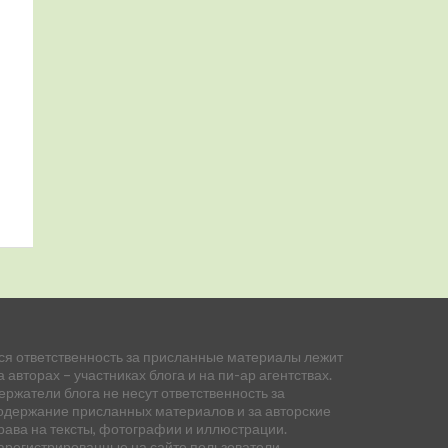
ся ответственность за присланные материалы лежит
а авторах – участниках блога и на пи-ар агентствах.
ержатели блога не несут ответственность за
одержание присланных материалов и за авторские
рава на тексты, фотографии и иллюстрации.
арегистрированные на сайте пользователи,