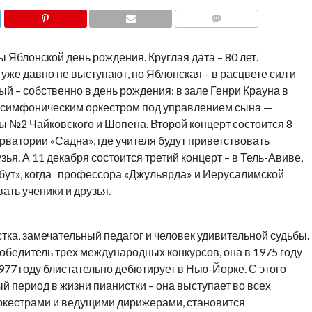
COMMENTS
 Яблонской день рождения. Круглая дата – 80 лет.
уже давно не выступают, но Яблонская – в расцвете сил и
й – собственно в день рождения: в зале Генри Крауна в
 симфоническим оркестром под управлением сына —
ы №2 Чайковского и Шопена. Второй концерт состоится 8
рватории «Садна», где учителя будут приветствовать
зья. А 11 декабря состоится третий концерт – в Тель-Авиве,
рбут», когда профессора «Джульярда» и Иерусалимской
ать ученики и друзья.
тка, замечательный педагог и человек удивительной судьбы.
бедитель трех международных конкурсов, она в 1975 году
977 году блистательно дебютирует в Нью-Йорке. С этого
 период в жизни пианистки – она выступает во всех
ркестрами и ведущими дирижерами, становится