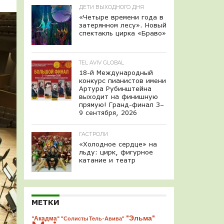
ДЕТИ ВЫХОДНОГО ДНЯ
«Четыре времени года в
затерянном лесу». Новый
спектакль цирка «Браво»
TEL AVIV GLOBAL
18-й Международный
конкурс пианистов имени
Артура Рубинштейна
выходит на финишную
прямую! Гранд-финал 3–
9 сентября, 2026
ГАСТРОЛИ
«Холодное сердце» на
льду: цирк, фигурное
катание и театр
МЕТКИ
"Эльма"
"Акадма"
"Солисты Тель-Авива"