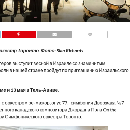
COMMENTS
естр Торонто. Фото: Sian Richards
еров выступит весной в Израиле со знаменитым
оли в нашей стране пройдут по приглашению Израильского
е и 13 мая в Тель-Авиве.
и с оркестром ре-мажор, опус 77, симфония Дворжака №7
енного канадского композитора Джордана Пэла On the
азу Симфонического оркестра Торонто.