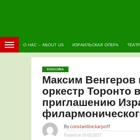
О НАС – ABOUT US
ИЗРАИЛЬСКАЯ ОПЕРА
ТЕАТ
КЛАССИКА
Максим Венгеров
оркестр Торонто 
приглашению Изр
филармоническог
By
constantine.karpoff
Posted on
19.03.2017