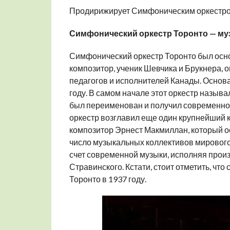
Продирижирует Симфоническим оркестром
Симфонический оркестр Торонто — му
Симфонический оркестр Торонто был осно
композитор, ученик Шевчика и Брукнера, 
педагогов и исполнителей Канады. Основав
году. В самом начале этот оркестр назыв
был переименован и получил современное
оркестр возглавил еще один крупнейший к
композитор Эрнест Макмиллан, который ост
число музыкальных коллективов мирового 
счет современной музыки, исполняя произ
Стравинского. Кстати, стоит отметить, ч
Торонто в 1937 году.