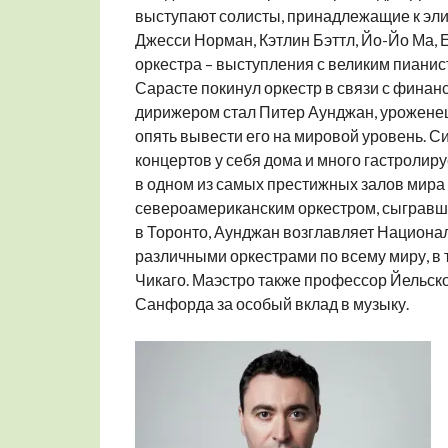
выступают солисты, принадлежащие к элит
Джесси Норман, Кэтлин Бэттл, Йо-Йо Ма, 
оркестра – выступления с великим пианис
Сарасте покинул оркестр в связи с фина
дирижером стал Питер Аунджан, уроженец 
опять вывести его на мировой уровень. 
концертов у себя дома и много гастролир
в одном из самых престижных залов мира 
североамериканским оркестром, сыгравши
в Торонто, Аунджан возглавляет Национа
различными оркестрами по всему миру, в 
Чикаго. Маэстро также профессор Йельског
Санфорда за особый вклад в музыку.