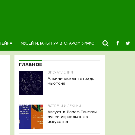
ТЕЙНА
МУЗЕЙ ИЛАНЫ ГУР В СТАРОМ ЯФФО
НОВОСТИ
К
ГЛАВНОЕ
ВПЕЧАТЛЕНИЯ
Алхимическая тетрадь
Ньютона
ВСТРЕЧИ И ЛЕКЦИИ
Август в Рамат-Ганском
музее израильского
искусства