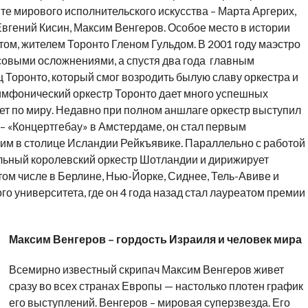
е мирового исполнительского искусства – Марта Аргерих,
Евгений Кисин, Максим Венгеров. Особое место в истории
том, жителем Торонто Гленом Гульдом. В 2001 году маэстро
нсовыми осложнениями, а спустя два года главным
Торонто, который смог возродить былую славу оркестра и
Симфонический оркестр Торонто дает много успешных
ует по миру. Недавно при полном аншлаге оркестр выступил
– «Концертгебау» в Амстердаме, он стал первым
м в столице Исландии Рейкъявике. Параллельно с работой
льный королевский оркестр Шотландии и дирижирует
том числе в Берлине, Нью-Йорке, Сиднее, Тель-Авиве и
о университета, где он 4 года назад стал лауреатом премии
Максим Венгеров – гордость Израиля и человек мира
Всемирно известный скрипач Максим Венгеров живет
сразу во всех странах Европы — настолько плотен график
его выступлений. Венгеров – мировая суперзвезда. Его