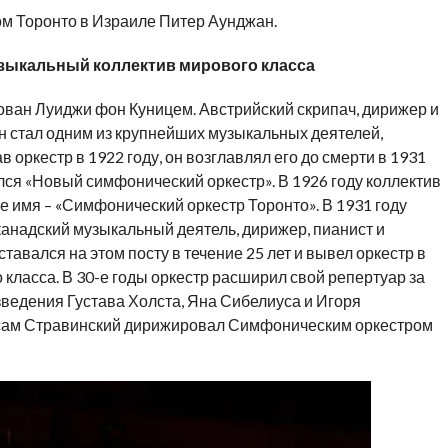
 Торонто в Израиле Питер Аунджан.
зыкальный коллектив мирового класса
ван Луиджи фон Куницем. Австрийский скрипач, дирижер и
он стал одним из крупнейших музыкальных деятелей,
 оркестр в 1922 году, он возглавлял его до смерти в 1931
ался «Новый симфонический оркестр». В 1926 году коллектив
 имя – «Симфонический оркестр Торонто». В 1931 году
анадский музыкальный деятель, дирижер, пианист и
авался на этом посту в течение 25 лет и вывел оркестр в
класса. В 30-е годы оркестр расширил свой репертуар за
ведения Густава Холста, Яна Сибелиуса и Игоря
то сам Стравинский дирижировал Симфоническим оркестром