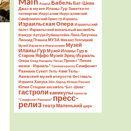
Main
Бабель
Бат-Шева
Ашдод
Джаз в музее Иланы Гур
Заметки по
четвергам
Иерусалим
Иерусалимский
Симфонический Оркестр
Израиль
Израильская Опера
Израильский
Израильский вокальный ансамбль
балет
Лена Лагутина
Конкурс Артура Рубинштейна
Леонид Пташка
МУЗА
Михаил Теплицкий
Музей
Музей Израиля в Иерусалиме
Иланы Гур
Музей Иланы Гур в
Старом Яффо
Музей Эрец-Исраэль
Проект "Линия
Опера
Охад Нахарин
Песах
Симфонет
жизни - Израиль"
Свежая краска
Раанана
Тель-
Суккот
Тель-Авив
Авивский музей искусств
Фестиваль
Ханука
Израиля
Эйн-Харод
Юлиан Рахлин
Юлия Стоцкая
ансамбль "Бат-Шева"
гастроли
каникулы
оркестр
пресс-
"Симфонет Раанана"
релиз
театр Маленький
цирк