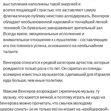
выступления наполнены такой энергией и
всепоглощающей страстью, что заставляют самую
флегматичную публику неистово аплодировать. Венгеров
обладает необыкновенной харизмой и тончайшей легкой
техникой. Он буквально завораживает зрительный зал.
Всегда яркое, эмоциональные исполнение и
внимательное отношение к слушателям – составляющие
его постоянного успеха, основанного на необычайном
таланте.
Венгеров относится к редкой категории артистов, которые
рождаются только раз в сто лет. Он скрипач из плеяды
всемирно известных музыкантов, сделавший для Израиля
куда больше, чем иные политики.
Максим Венгеров возрождает скрипичную музыку, ту
музыку, что кажется вечной, и поэтому играть ее надо на
Венгерова можно прочитать, что смычок молодому
ерову сонату» (и не только ее) он играет на «крейцеровой»