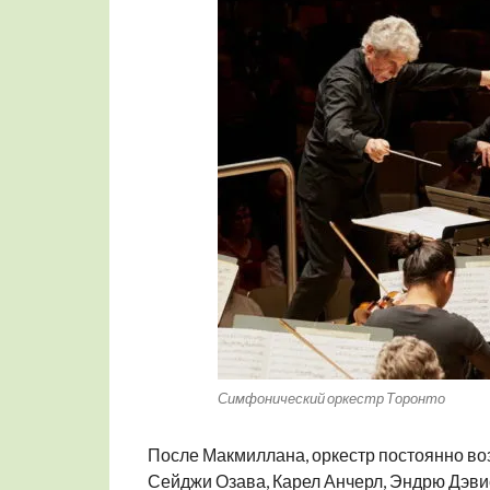
Симфонический оркестр Торонто
После Макмиллана, оркестр постоянно во
Сейджи Озава, Карел Анчерл, Эндрю Дэвис