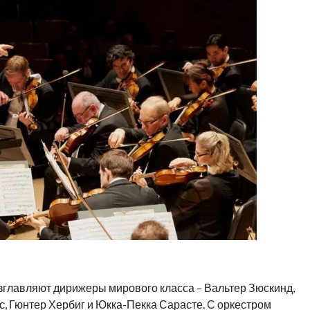
зглавляют дирижеры мирового класса – Вальтер Зюскинд,
, Гюнтер Хербиг и Юкка-Пекка Сарасте. С оркестром