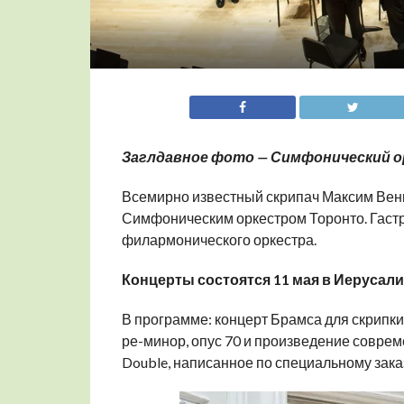
Заглдавное фото — Симфонический орк
Всемирно известный скрипач Максим Венг
Симфоническим оркестром Торонто. Гастр
филармонического оркестра.
Концерты состоятся 11 мая в Иерусалим
В программе: концерт Брамса для скрипк
ре-минор, опус 70 и произведение соврем
Double, написанное по специальному зак