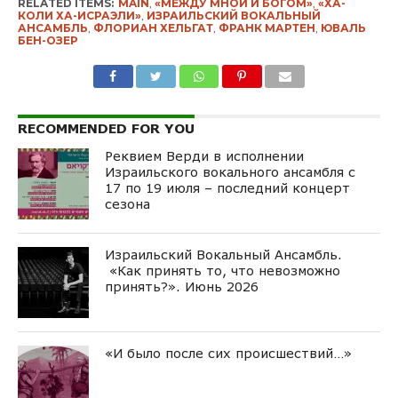
RELATED ITEMS:
MAIN
,
«МЕЖДУ МНОЙ И БОГОМ»
,
«ХА-
КОЛИ ХА-ИСРАЭЛИ»
,
ИЗРАИЛЬСКИЙ ВОКАЛЬНЫЙ
АНСАМБЛЬ
,
ФЛОРИАН ХЕЛЬГАТ
,
ФРАНК МАРТЕН
,
ЮВАЛЬ
БЕН-ОЗЕР
RECOMMENDED FOR YOU
Реквием Верди в исполнении
Израильского вокального ансамбля с
17 по 19 июля – последний концерт
сезона
Израильский Вокальный Ансамбль.
«Как принять то, что невозможно
принять?». Июнь 2026
«И было после сих происшествий…»