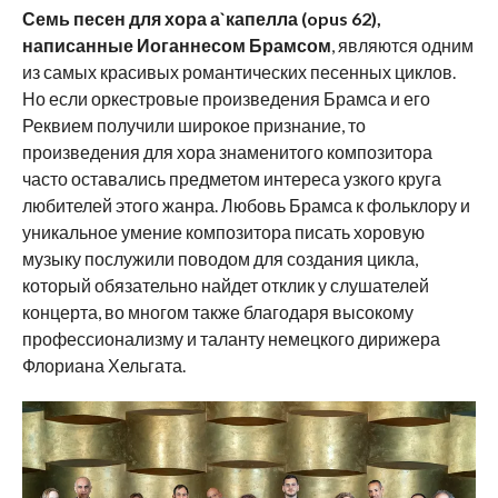
Семь песен для хора а`капелла (opus 62),
написанные Иоганнесом Брамсом
, являются одним
из самых красивых романтических песенных циклов.
Но если оркестровые произведения Брамса и его
Реквием получили широкое признание, то
произведения для хора знаменитого композитора
часто оставались предметом интереса узкого круга
любителей этого жанра. Любовь Брамса к фольклору и
уникальное умение композитора писать хоровую
музыку послужили поводом для создания цикла,
который обязательно найдет отклик у слушателей
концерта, во многом также благодаря высокому
профессионализму и таланту немецкого дирижера
Флориана Хельгата.