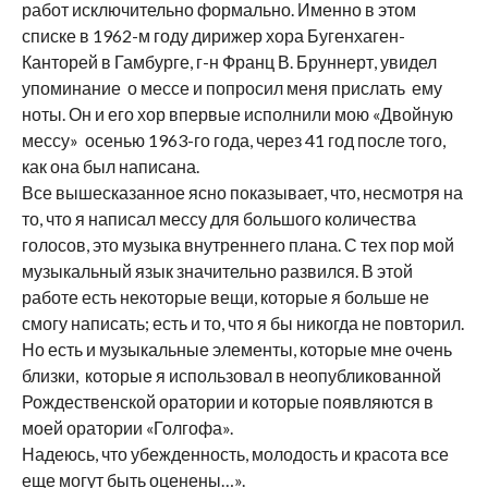
работ исключительно формально. Именно в этом
списке в 1962-м году дирижер хора Бугенхаген-
Канторей в Гамбурге, г-н Франц В. Бруннерт, увидел
упоминание о мессе и попросил меня прислать ему
ноты. Он и его хор впервые исполнили мою «Двойную
мессу» осенью 1963-го года, через 41 год после того,
как она был написана.
Все вышесказанное ясно показывает, что, несмотря на
то, что я написал мессу для большого количества
голосов, это музыка внутреннего плана. С тех пор мой
музыкальный язык значительно развился. В этой
работе есть некоторые вещи, которые я больше не
смогу написать; есть и то, что я бы никогда не повторил.
Но есть и музыкальные элементы, которые мне очень
близки, которые я использовал в неопубликованной
Рождественской оратории и которые появляются в
моей оратории «Голгофа».
Надеюсь, что убежденность, молодость и красота все
еще могут быть оценены…».