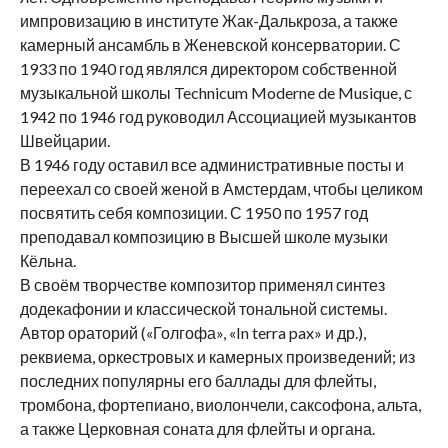
импровизацию в институте Жак-Далькроза, а также
камерный ансамбль в Женевской консерватории. С
1933 по 1940 год являлся директором собственной
музыкальной школы Technicum Moderne de Musique, с
1942 по 1946 год руководил Ассоциацией музыкантов
Швейцарии.
В 1946 году оставил все административные посты и
переехал со своей женой в Амстердам, чтобы целиком
посвятить себя композиции. С 1950 по 1957 год
преподавал композицию в Высшей школе музыки
Кёльна.
В своём творчестве композитор применял синтез
додекафонии и классической тональной системы.
Автор ораторий («Голгофа», «In terra pax» и др.),
реквиема, оркестровых и камерных произведений; из
последних популярны его баллады для флейты,
тромбона, фортепиано, виолончели, саксофона, альта,
а также Церковная соната для флейты и органа.