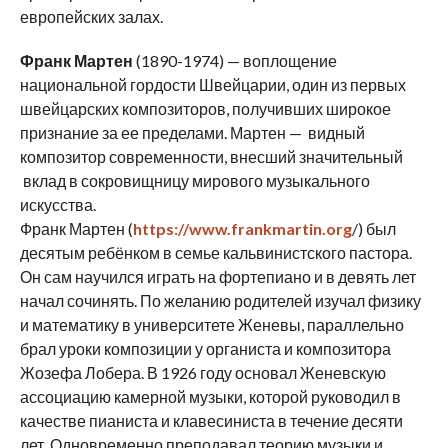
европейских залах.
Франк Мартен
(1890-1974) — воплощение
национальной гордости Швейцарии, один из первых
швейцарских композиторов, получивших широкое
признание за ее пределами. Мартен — видный
композитор современности, внесший значительный
вклад в сокровищницу мирового музыкального
искусства.
Франк Мартен (
https://www.frankmartin.org
/) был
десятым ребёнком в семье кальвинистского пастора.
Он сам научился играть на фортепиано и в девять лет
начал сочинять. По желанию родителей изучал физику
и математику в университете Женевы, параллельно
брал уроки композиции у органиста и композитора
Жозефа Лобера. В 1926 году основал Женевскую
ассоциацию камерной музыки, которой руководил в
качестве пианиста и клавесиниста в течение десяти
лет. Одновременно преподавал теорию музыки и