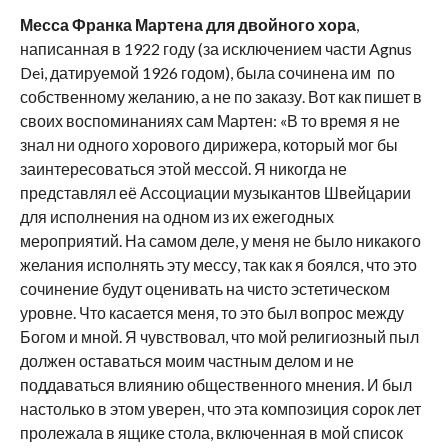
Месса Франка Мартена для двойного хора
,
написанная в 1922 году (за исключением части Agnus
Dei, датируемой 1926 годом), была сочинена им по
собственному желанию, а не по заказу. Вот как пишет в
своих воспоминаниях сам Мартен: «В то время я не
знал ни одного хорового дирижера, который мог бы
заинтересоваться этой мессой. Я никогда не
представлял её Ассоциации музыкантов Швейцарии
для исполнения на одном из их ежегодных
мероприятий. На самом деле, у меня не было никакого
желания исполнять эту мессу, так как я боялся, что это
сочинение будут оценивать на чисто эстетическом
уровне. Что касается меня, то это был вопрос между
Богом и мной. Я чувствовал, что мой религиозный пыл
должен оставаться моим частным делом и не
поддаваться влиянию общественного мнения. И был
настолько в этом уверен, что эта композиция сорок лет
пролежала в ящике стола, включенная в мой список