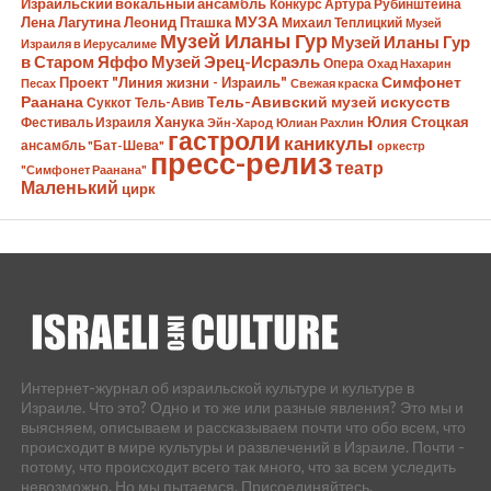
Израильский вокальный ансамбль
Конкурс Артура Рубинштейна
Лена Лагутина
Леонид Пташка
МУЗА
Михаил Теплицкий
Музей
Музей Иланы Гур
Музей Иланы Гур
Израиля в Иерусалиме
в Старом Яффо
Музей Эрец-Исраэль
Опера
Охад Нахарин
Симфонет
Проект "Линия жизни - Израиль"
Песах
Свежая краска
Раанана
Тель-Авивский музей искусств
Суккот
Тель-Авив
Ханука
Юлия Стоцкая
Фестиваль Израиля
Эйн-Харод
Юлиан Рахлин
гастроли
каникулы
ансамбль "Бат-Шева"
оркестр
пресс-релиз
театр
"Симфонет Раанана"
Маленький
цирк
Интернет-журнал об израильской культуре и культуре в
Израиле. Что это? Одно и то же или разные явления? Это мы и
выясняем, описываем и рассказываем почти что обо всем, что
происходит в мире культуры и развлечений в Израиле. Почти -
потому, что происходит всего так много, что за всем уследить
невозможно. Но мы пытаемся. Присоединяйтесь.