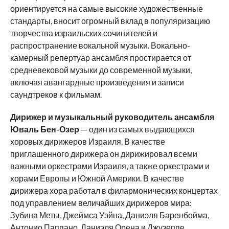
ориентируется на самые высокие художественные
стандарты, вносит огромный вклад в популяризацию
творчества израильских сочинителей и
распространение вокальной музыки. Вокально-
камерный репертуар ансамбля простирается от
средневековой музыки до современной музыки,
включая авангардные произведения и записи
саундтреков к фильмам.
Дирижер и музыкальный руководитель ансамбля
Юваль Бен-Озер
— один из самых выдающихся
хоровых дирижеров Израиля. В качестве
приглашенного дирижера он дирижировал всеми
важными оркестрами Израиля, а также оркестрами и
хорами Европы и Южной Америки. В качестве
дирижера хора работал в филармонических концертах
под управлением величайших дирижеров мира:
Зубина Меты, Джеймса Уэйна, Даниэля Баренбойма,
Антонио Паппано, Даниэля Орена и Джузеппе