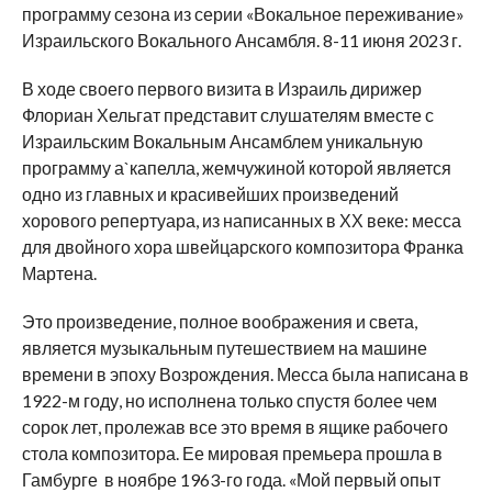
программу сезона из серии «Вокальное переживание»
Израильского Вокального Ансамбля. 8-11 июня 2023 г.
В ходе своего первого визита в Израиль дирижер
Флориан Хельгат представит слушателям вместе с
Израильским Вокальным Ансамблем уникальную
программу а`капелла, жемчужиной которой является
одно из главных и красивейших произведений
хорового репертуара, из написанных в ХХ веке: месса
для двойного хора швейцарского композитора Франка
Мартена.
Это произведение, полное воображения и света,
является музыкальным путешествием на машине
времени в эпоху Возрождения. Месса была написана в
1922-м году, но исполнена только спустя более чем
сорок лет, пролежав все это время в ящике рабочего
стола композитора. Ее мировая премьера прошла в
Гамбурге в ноябре 1963-го года. «Мой первый опыт