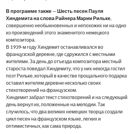
В программе также
—
Шесть песен Пауля
Хиндемита на слова Райнера Марии Рильке
,
совершенно необыкновенных и непохожих ни на одно
из произведений этого знаменитого немецкого
композитора.
В 1939-м году Хиндемит останавливался во
французской деревне, где сдружился с местными
жителями. За день до отъезда композитора местный
староста поведал Хиндемиту, что у них некогда гостил
поэт Рильке, который в качестве прощального подарка
оставил жителям деревни несколько своих
стихотворений на французском.
Хиндемит забрал текст стихотворений и на следующий
день вернул их, положенные на мелодии. Так
случилось, что два великих немецких творца создали
цикл песен на французском языке, легких и
оптимистичных, как сама природа.