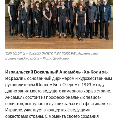
ה
אנסמבל הקולי הישראלי 2022-23 — צילום צור קוצר. Израильский
Вокальный Ансамбль — Фото Цур Коцер
Израильский Вокальный Ансамбль «Ха-Коли ха-
Исраэли»,
основанный дирижером и художественным
руководителем Ювалем Бен-Озером в 1993-м году,
давно занял место ведущего камерного хора в стране.
Ансамбль состоит из профессиональных певцов-
солистов, выступает в лучших залах и на фестивалях в
Израиле, участвует в концертах с ведущими
оркестрами страны. С момента своего создания