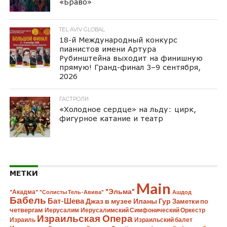
«Браво»
TEL AVIV GLOBAL
18-й Международный конкурс
пианистов имени Артура
Рубинштейна выходит на финишную
прямую! Гранд-финал 3–9 сентября,
2026
ГАСТРОЛИ
«Холодное сердце» на льду: цирк,
фигурное катание и театр
МЕТКИ
Main
"Эльма"
"Акадма"
"Солисты Тель-Авива"
Ашдод
Бабель
Бат-Шева
Джаз в музее Иланы Гур
Заметки по
четвергам
Иерусалим
Иерусалимский Симфонический Оркестр
Израильская Опера
Израиль
Израильский балет