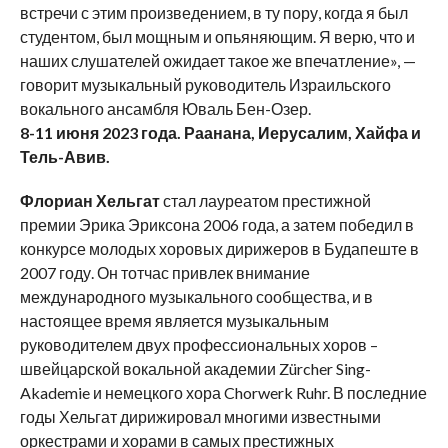
встречи с этим произведением, в ту пору, когда я был
студентом, был мощным и опьяняющим. Я верю, что и
наших слушателей ожидает такое же впечатление», —
говорит музыкальный руководитель Израильского
вокального ансамбля Юваль Бен-Озер.
8-11 июня 2023 года. Раанана, Иерусалим, Хайфа и
Тель-Авив.
Флориан Хельгат
стал лауреатом престижной
премии Эрика Эриксона 2006 года, а затем победил в
конкурсе молодых хоровых дирижеров в Будапеште в
2007 году. Он тотчас привлек внимание
международного музыкального сообщества, и в
настоящее время является музыкальным
руководителем двух профессиональных хоров –
швейцарской вокальной академии Zürcher Sing-
Akademie и немецкого хора Chorwerk Ruhr. В последние
годы Хельгат дирижировал многими известными
оркестрами и хорами в самых престижных