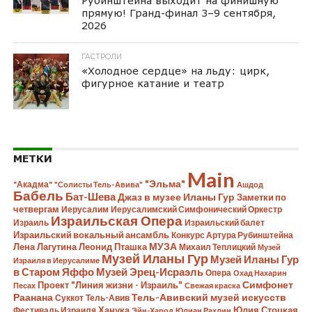
Рубинштейна выходит на финишную
прямую! Гранд-финал 3–9 сентября,
2026
ГАСТРОЛИ
«Холодное сердце» на льду: цирк,
фигурное катание и театр
МЕТКИ
Main
"Эльма"
"Акадма"
"Солисты Тель-Авива"
Ашдод
Бабель
Бат-Шева
Джаз в музее Иланы Гур
Заметки по
четвергам
Иерусалим
Иерусалимский Симфонический Оркестр
Израильская Опера
Израиль
Израильский балет
Израильский вокальный ансамбль
Конкурс Артура Рубинштейна
Лена Лагутина
Леонид Пташка
МУЗА
Михаил Теплицкий
Музей
Музей Иланы Гур
Музей Иланы Гур
Израиля в Иерусалиме
в Старом Яффо
Музей Эрец-Исраэль
Опера
Охад Нахарин
Симфонет
Проект "Линия жизни - Израиль"
Песах
Свежая краска
Раанана
Тель-Авивский музей искусств
Суккот
Тель-Авив
Ханука
Юлия Стоцкая
Фестиваль Израиля
Эйн-Харод
Юлиан Рахлин