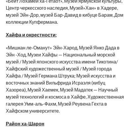
«Бейт Лохамей ха-Гетаот», Музей ярмукской культуры,
Центр черкесского наследия, Музей»Хан» в Хадере,
музей Эйн-Дор, музей Бар-Давид в кибуце Барам, Дом
коллекции Купфермана.
Хайфа и окрестности:
«Мишкан ле-Оманут» Эйн-Харод, Музей Янко Дада в
Эйн -Ход, Музеи Хайфы — Национальный морской
музей / Музей японского искусства имени Тикотина/
Хайфский художественный музей / Музей города
Хайфа / Музей Германа Штрука; Музей искусства и
восточных знаний Вильфрида Исраэля (кибуц
Хазореа), Музей Хаемек, Музей Мадатек — Научный
музей технологий и космоса в Хайфе, Художественная
галерея Умм-аль-Фахм, Музей Реувена Гехта в
Хайфском университете.
Район ха-Шарон