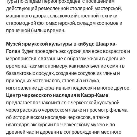
туры по следам первопроходцев, с посещением
действующей ремесленной столярной мастерской,
машинного двора сельскохозяйственной техники,
старомодной фотомастерской, складом костюмов и
прачечной былых времен.
Музей ярмукской культуры в кибуце Шаар ха-
Голан
будет проводить экскурсии для всех возрастов и
мероприятия, связанные с образом жизни в древние
времена, такими к примеру, как измельчение семян в
базальтовых сосудах, создание сосудов из глины и
природных материалов, стрельба из лука,
изготовление декоративных подвесок и многое другое.
Центр черкесского наследия в Кафр-Каме
предлагает познакомиться с черкесской культурой
через рассказ о черкесском языке и просмотр фильма
об историческом наследии черкессов, а также
благодаря экскурсии по Черкесскому музею и по
древней части деревни в сопровождении местного