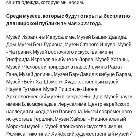
сшита одежда, которую мы носим.
Среди музеев, которые будут открыты бесплатно
для широкой публики 19 мая 2022 года:
Музей Израиля в Иерусалиме, Музей Башня Давида,
Дом-Музей Бен-Гуриона, Музей Старого Ишува, Музей
«На грани», Музей восточного искусства имени
Уилфрида Исраэля в кибуце ха-Зореа, Музей Хаганы,
Музей «Человек и природа» в парке Леуми в Рамат-
Гане, Музей долины, Музей Бар-Давид в кибуце Барам,
Музей «Бейт Ха-Шомер», Художественный музей
Наума Гутмана, Музей Ришон ле-Циона,
Археологический музей в кибуце Эйн-Дор, Музей науки
имени Блюмфильда в Иерусалиме, Центр еврейского
наследия выходцев из Вавилона, Музей современного
искусства в Герцлии, Музеи Хайфы – Национальный
Морской музей / Музей японского искусства имени
Феликса Тикотина / Хайфский художественный музей /