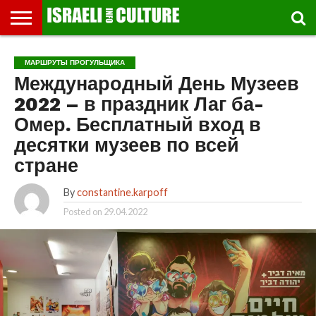
ВЫСТАВКИ
МУЗЕИ
СТРАНА
ТЕАТР
КНИГИ.
МУЗЫКА
РЕЛИГИЯ/
ДВИЖЕНИЕ
ДЕТИ
МАРШРУТЫ
ВИДЕО-
ВПЕЧАТЛЕНИЯ
ВСТРЕЧИ
ИНТЕРВЬЮ
КИНО
TEL
МАРШРУТЫ ПРОГУЛЬЩИКА
ФЕСТИВАЛЕЙ
ТЕКСТЫ
ИСТОРИЯ
ВЫХОДНОГО
ПРОГУЛЬЩИКА
РЕЧИ
И
AVIV
Международный День Музеев
ДНЯ
ЛЕКЦИИ
GLOBAL
2022 – в праздник Лаг ба-
Омер. Бесплатный вход в
десятки музеев по всей
стране
By
constantine.karpoff
Posted on
29.04.2022