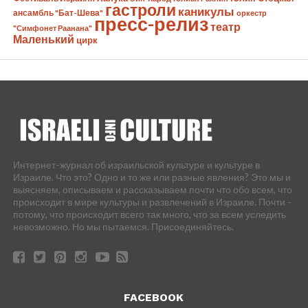
гастроли
каникулы
ансамбль "Бат-Шева"
оркестр
пресс-релиз
театр
"Симфонет Раанана"
Маленький
цирк
Интернет-журнал об израильской культуре и культуре в
Израиле. Что это? Одно и то же или разные явления? Это мы и
выясняем, описываем и рассказываем почти что обо всем, что
происходит в мире культуры и развлечений в Израиле. Почти -
потому, что происходит всего так много, что за всем уследить
невозможно. Но мы пытаемся. Присоединяйтесь.
FACEBOOK