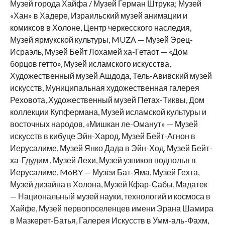
Музей города Хайфа / Музей Герман Штрука; Музей
«Хан» в Хадере, Израильский музей анимации и
комиксов в Холоне, Центр черкесского наследия,
Музей ярмукской культуры, MUZA — Музей Эрец-
Исраэль, Музей Бейт Лохамей ха-Гетаот — «Дом
борцов гетто», Музей исламского искусства,
Художественный музей Ашдода, Тель-Авивский музей
искусств, Муниципальная художественная галерея
Реховота, Художественный музей Петах-Тиквы, Дом
коллекции Купфермана, Музей исламской культуры и
восточных народов, «Мишкан ле-Оманут» — Музей
искусств в кибуце Эйн-Харод, Музей Бейт-Агнон в
Иерусалиме, Музей Янко Дада в Эйн-Ход, Музей Бейт-
ха-Гдудим , Музей Лехи, Музей узников подполья в
Иерусалиме, MoBY — Музеи Бат-Яма, Музей Гехта,
Музей дизайна в Холона, Музей Кфар-Сабы, Мадатек
— Национальный музей науки, технологий и космоса в
Хайфе, Музей первопоселенцев имени Эрана Шамира
в Мазкерет-Батья, Галерея Искусств в Умм-аль-Фахм,