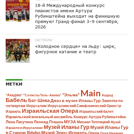
18-й Международный конкурс
пианистов имени Артура
Рубинштейна выходит на финишную
прямую! Гранд-финал 3–9 сентября,
2026
ГАСТРОЛИ
«Холодное сердце» на льду: цирк,
фигурное катание и театр
МЕТКИ
Main
"Эльма"
"Акадма"
"Солисты Тель-Авива"
Ашдод
Бабель
Бат-Шева
Джаз в музее Иланы Гур
Заметки по
четвергам
Иерусалим
Иерусалимский Симфонический Оркестр
Израильская Опера
Израиль
Израильский балет
Израильский вокальный ансамбль
Конкурс Артура Рубинштейна
Лена Лагутина
Леонид Пташка
МУЗА
Михаил Теплицкий
Музей
Музей Иланы Гур
Музей Иланы Гур
Израиля в Иерусалиме
в Старом Яффо
Музей Эрец-Исраэль
Опера
Охад Нахарин