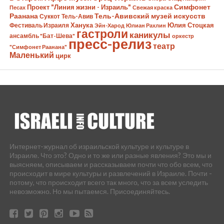
Симфонет
Проект "Линия жизни - Израиль"
Песах
Свежая краска
Раанана
Тель-Авивский музей искусств
Суккот
Тель-Авив
Ханука
Юлия Стоцкая
Фестиваль Израиля
Эйн-Харод
Юлиан Рахлин
гастроли
каникулы
ансамбль "Бат-Шева"
оркестр
пресс-релиз
театр
"Симфонет Раанана"
Маленький
цирк
Интернет-журнал об израильской культуре и культуре в
Израиле. Что это? Одно и то же или разные явления? Это мы и
выясняем, описываем и рассказываем почти что обо всем, что
происходит в мире культуры и развлечений в Израиле. Почти -
потому, что происходит всего так много, что за всем уследить
невозможно. Но мы пытаемся. Присоединяйтесь.