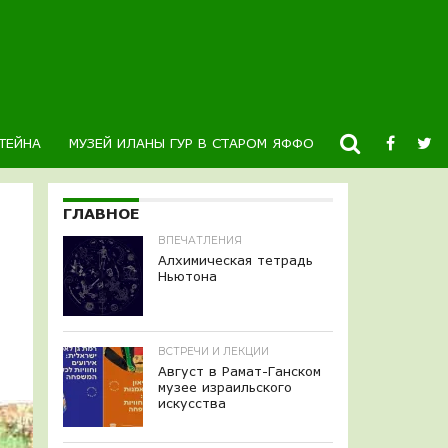
ТЕЙНА
МУЗЕЙ ИЛАНЫ ГУР В СТАРОМ ЯФФО
НОВОСТИ
К
ГЛАВНОЕ
ВПЕЧАТЛЕНИЯ
Алхимическая тетрадь
Ньютона
ВСТРЕЧИ И ЛЕКЦИИ
Август в Рамат-Ганском
музее израильского
искусства