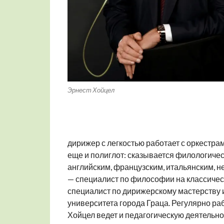
Эрнест Хойцел
дирижер с легкостью работает с оркестрам
еще и полиглот: сказывается филологичес
английским, французским, итальянским, н
— специалист по философии на классически
специалист по дирижерскому мастерству и
университета города Граца. Регулярно раб
Хойцел ведет и педагогическую деятельнос