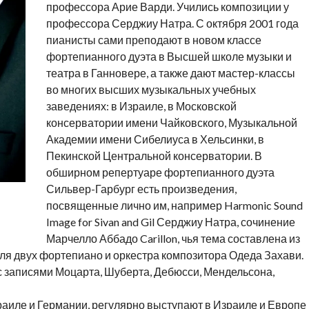
профессора Арие Варди. Учились композиции у
профессора Серджиу Натра. С октября 2001 года
пианисты сами преподают в новом классе
фортепианного дуэта в Высшей школе музыки и
театра в Ганновере, а также дают мастер-классы
во многих высших музыкальных учебных
заведениях: в Израиле, в Московской
консерватории имени Чайковского, Музыкальной
Академии имени Сибелиуса в Хельсинки, в
Пекинской Центральной консерватории. В
обширном репертуаре фортепианного дуэта
Сильвер-Гарбург есть произведения,
посвященные лично им, например Harmonic Sound
Image for Sivan and Gil Серджиу Натра, сочинение
Марчелло Аббадо Carillon, чья тема составлена из
 для двух фортепиано и оркестра композитора Одеда Захави.
с записями Моцарта, Шуберта, Дебюсси, Мендельсона,
раиле и Германии, регулярно выступают в Израиле и Европе