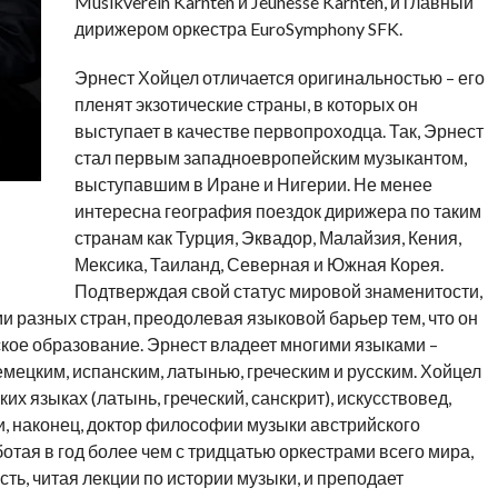
Musikverein Karnten и Jeunesse Karnten, и главный
дирижером оркестра EuroSymphony SFK.
Эрнест Хойцел отличается оригинальностью – его
пленят экзотические страны, в которых он
выступает в качестве первопроходца. Так, Эрнест
стал первым западноевропейским музыкантом,
выступавшим в Иране и Нигерии. Не менее
интересна география поездок дирижера по таким
странам как Турция, Эквадор, Малайзия, Кения,
Мексика, Таиланд, Северная и Южная Корея.
Подтверждая свой статус мировой знаменитости,
и разных стран, преодолевая языковой барьер тем, что он
кое образование. Эрнест владеет многими языками –
емецким, испанским, латынью, греческим и русским. Хойцел
х языках (латынь, греческий, санскрит), искусствовед,
, наконец, доктор философии музыки австрийского
отая в год более чем с тридцатью оркестрами всего мира,
ть, читая лекции по истории музыки, и преподает