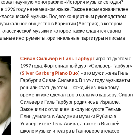
иковал научную монографию «История музыки сегодня?
в 1996 году на немецком языке. Также весьма значителен
классической музыки. Под его концертным руководством
узыкальное общество в Каринтии (Австрия), в котором
классической музыки и которое также славится своим
кальные инструменты, оригинальные партитуры и письма
Сиван Сильвер и Гиль Гарбург
играют дуэтом с
1997 года. Фортепианный дуэт «Сильвер-Гарбург»
(
Silver Garburg Piano Duo
) – это муж и жена Гиль
Гарбург и Сиван Сильвер. В 1997 году музыканты
решили стать дуэтом — каждый из них к тому
времени уже сделал свою сольную карьеру. Сиван
Сильвер и Гиль Гарбург родились в Израиле.
Закончили с отличием школу искусств Тельмы
Елин, учились в Академии музыки Рубина в
Университете Тель-Авива, а также в Высшей
школе музыки и театра в Ганновере в классе