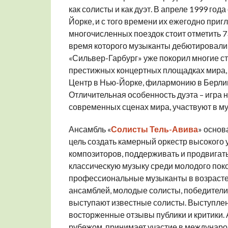
как солисты и как дуэт. В апреле 1999 го
Йорке, и с того времени их ежегодно при
многочисленных поездок стоит отметить 7
время которого музыканты дебютировали 
«Сильвер-Гарбург» уже покорил многие с
престижных концертных площадках мира, 
Центр в Нью-Йорке, филармонию в Берлине
Отличительная особенность дуэта – игра 
современных сценах мира, участвуют в 
Ансамбль «
Солисты Тель-Авива
» основ
цель создать камерный оркестр высокого 
композиторов, поддерживать и продвигат
классическую музыку среди молодого поко
профессиональные музыканты в возрасте 2
ансамблей, молодые солисты, победители 
выступают известные солисты. Выступлени
восторженные отзывы публики и критики. 
рубежом, принимает участие в междунаро