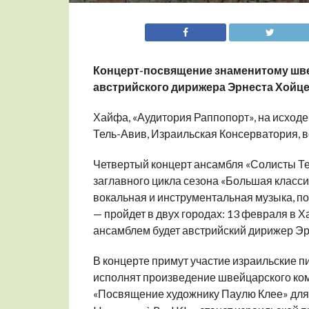
Концерт-посвящение знаменитому шве
австрийского дирижера Эрнеста Хойц
Хайфа, «Аудитория Раппопорт», на исходе
Тель-Авив, Израильская Консерватория, в
Четвертый концерт ансамбля «Солисты Те
заглавного цикла сезона «Большая классич
вокальная и инструментальная музыка, по
— пройдет в двух городах: 13 февраля в 
ансамблем будет австрийский дирижер Эр
В концерте примут участие израильские п
исполнят произведение швейцарского ко
«Посвящение художнику Паулю Клее» для 