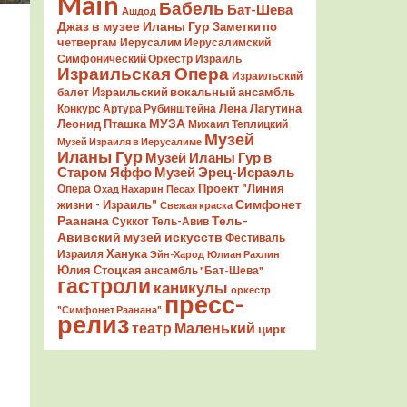
Main
Бабель
Бат-Шева
Ашдод
Джаз в музее Иланы Гур
Заметки по
четвергам
Иерусалим
Иерусалимский
Симфонический Оркестр
Израиль
Израильская Опера
Израильский
Израильский вокальный ансамбль
балет
Лена Лагутина
Конкурс Артура Рубинштейна
Леонид Пташка
МУЗА
Михаил Теплицкий
Музей
Музей Израиля в Иерусалиме
Иланы Гур
Музей Иланы Гур в
Старом Яффо
Музей Эрец-Исраэль
Проект "Линия
Опера
Охад Нахарин
Песах
Симфонет
жизни - Израиль"
Свежая краска
Раанана
Тель-
Суккот
Тель-Авив
Авивский музей искусств
Фестиваль
Ханука
Израиля
Эйн-Харод
Юлиан Рахлин
Юлия Стоцкая
ансамбль "Бат-Шева"
гастроли
каникулы
оркестр
пресс-
"Симфонет Раанана"
релиз
театр Маленький
цирк