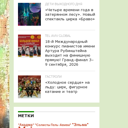
ДЕТИ ВЫХОДНОГО ДНЯ
«Четыре времени года в
затерянном лесу». Новый
спектакль цирка «Браво»
TEL AVIV GLOBAL
18-й Международный
конкурс пианистов имени
Артура Рубинштейна
выходит на финишную
прямую! Гранд-финал 3–
9 сентября, 2026
ГАСТРОЛИ
«Холодное сердце» на
льду: цирк, фигурное
катание и театр
МЕТКИ
"Эльма"
"Акадма"
"Солисты Тель-Авива"