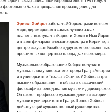
премьерой пьесы, написанной Верешом еще в 1951 году. В
ух фортепьяно Баха и прекрасное произведение для
ого.
Эрнест Хойцел
работал с 80 оркестрами во всем
мире, дирижировал в самых лучших залах
планеты, выступал в «Карнеги-Холл» в Нью Йорке
и в зале филармонического оркестра в Берлине, в
центре искусств Бомбее и других многочисленных
престижных концертных площадках всего мира.
Музыкальное образование Хойцел получил в
музыкальном университете города Грац в Австрии
и в университете Техаса в Остине. У Хойцела три
высших образования – в области классический
философии, преподавания музыки и дирижерское.
Он также – профессор музыковедения и истории
музыки в университете в Граце. Эрнест Хойцел —
действующий художественный руководитель