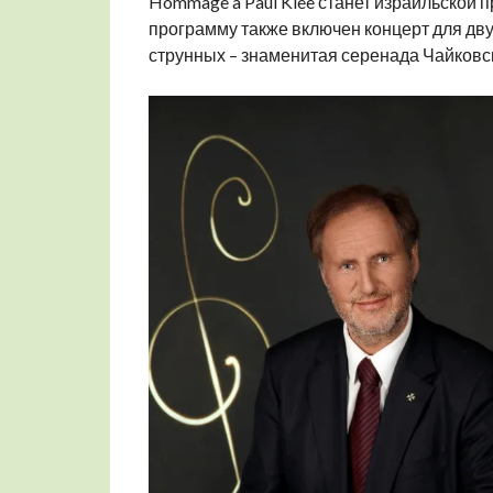
Hommage à Paul Klee станет израильской 
программу также включен концерт для дв
струнных – знаменитая серенада Чайковск