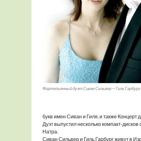
Фортепьянный дуэт Сиван Сильвер — Гиль Гарбург
букв имен Сиван и Гиля, и также Концерт
Дуэт выпустил несколько компакт-дисков 
Натра.
Сиван Сильвер и Гиль Гарбург живут в Из