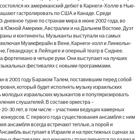
да состоялся их американский дебют в Карнеги-Холле в Нью-
глашают гастролировать по США и Канаде. Среди
3-дневное турне по странам мира в июне 2002 года, во
в Южной Америке, Австралии и на Дальнем Востоке. Дуэт
траны и континенты. Музыканты выступали на самых
включая Музикферайн в Вене, Карнеги-холл и Линкольн-
, Гевандхаус в Лейпциге и оперный театр в Сиднее.
на фортепиано в четыре руки. Они выступают на лучших
музыкальных фестивалях с новыми программами.
ан в 2001 году Бараком Талем, поставившим перед собой
уровня, который будет исполнять музыку израильских
ь молодых израильских музыкантов и популяризировать
ления слушателей. В составе оркестра –
0-30 лет, в том числе – участники ведущих камерных
конкурсов. С первого года существования ансамбля с ним
я ансамбля всегда встречают теплые, а порой и
Ансамбль выступает в Израиле и на престижных сценах за
дных фестивалях, его концерты транслируются по радио и