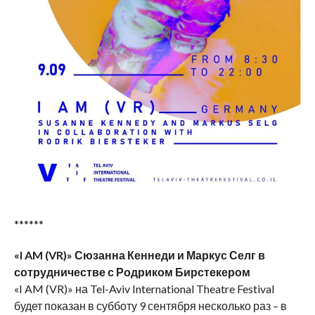
******
«
I
AM
(
VR
)»
Сюзанна Кеннеди и Маркус Селг в
сотрудничестве с Родриком Бирстекером
«I AM (VR)» на Tel-Aviv International Theatre Festival
будет показан в субботу 9 сентября несколько раз – в