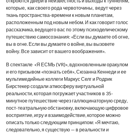
откроются двери в неизвестность и выходы к туннелям,
которые, как своего рода червоточины, ведут через
ткань пространства-времени к новым планетам,
расположенным под новым небом. И как говорит голос
рассказчика, ведущего вас по этому психоделическому
путешествию самосознания: «Если вы думаете об огне,
вы в огне. Если вы думаете о войне, вы вызовете
войну. Все зависит от вашего воображения».
В спектакле «Я ЕСМЬ (VR)», вдохновленным оракулом
и его призывом «познать себя», Сюзанна Кеннеди и ее
мультимедийные коллеги Маркус Селг и Родрик
Бирстекер создали атмосферу виртуальной
реальности, которая погружает участников в 35-
минутное путешествие через галлюцинаторную среду,
пост-театральную обстановку, включающую цифровое
восприятие, игру и взаимодействие, которое можно
описать только следующим принципом: «Я мечтаю,
следовательно, я существую — в реальности и