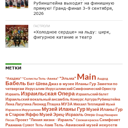
Рубинштейна выходит на финишную
прямую! Гранд-финал 3–9 сентября,
2026
ГАСТРОЛИ
«Холодное сердце» на льду: цирк,
фигурное катание и театр
МЕТКИ
Main
"Эльма"
"Акадма"
"Солисты Тель-Авива"
Ашдод
Бабель
Бат-Шева
Джаз в музее Иланы Гур
Заметки по
четвергам
Иерусалим
Иерусалимский Симфонический Оркестр
Израильская Опера
Израиль
Израильский балет
Израильский вокальный ансамбль
Конкурс Артура Рубинштейна
Лена Лагутина
Леонид Пташка
МУЗА
Михаил Теплицкий
Музей
Музей Иланы Гур
Музей Иланы Гур
Израиля в Иерусалиме
в Старом Яффо
Музей Эрец-Исраэль
Опера
Охад Нахарин
Симфонет
Проект "Линия жизни - Израиль"
Песах
Свежая краска
Раанана
Тель-Авивский музей искусств
Суккот
Тель-Авив