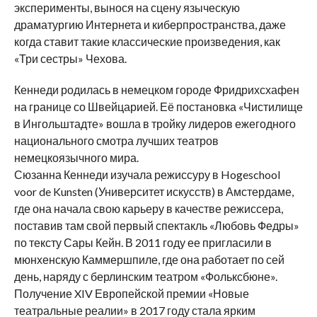
эксперименты, вынося на сцену языческую
драматургию Интернета и киберпространства, даже
когда ставит такие классические произведения, как
«Три сестры» Чехова.
Кеннеди родилась в немецком городе Фридрихсхафен
на границе со Швейцарией. Её постановка «Чистилище
в Ингольштадте» вошла в тройку лидеров ежегодного
национального смотра лучших театров
немецкоязычного мира.
Сюзанна Кеннеди изучала режиссуру в Hogeschool
voor de Kunsten (Университет искусств) в Амстердаме,
где она начала свою карьеру в качестве режиссера,
поставив там свой первый спектакль «Любовь Федры»
по тексту Сары Кейн. В 2011 году ее пригласили в
мюнхенскую Каммершпиле, где она работает по сей
день, наряду с берлинским театром «Фольксбюне».
Получение XIV Европейской премии «Новые
театральные реалии» в 2017 году стала ярким