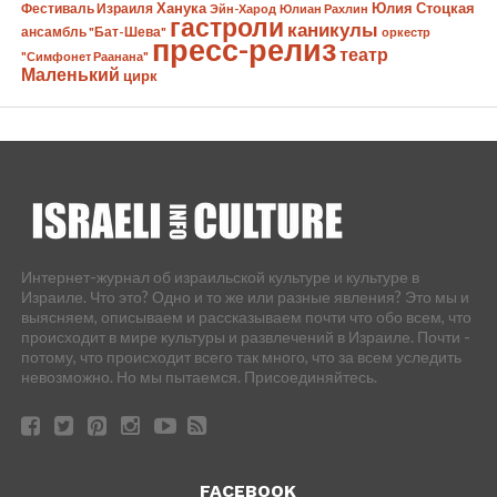
Ханука
Юлия Стоцкая
Фестиваль Израиля
Эйн-Харод
Юлиан Рахлин
гастроли
каникулы
ансамбль "Бат-Шева"
оркестр
пресс-релиз
театр
"Симфонет Раанана"
Маленький
цирк
Интернет-журнал об израильской культуре и культуре в
Израиле. Что это? Одно и то же или разные явления? Это мы и
выясняем, описываем и рассказываем почти что обо всем, что
происходит в мире культуры и развлечений в Израиле. Почти -
потому, что происходит всего так много, что за всем уследить
невозможно. Но мы пытаемся. Присоединяйтесь.
FACEBOOK