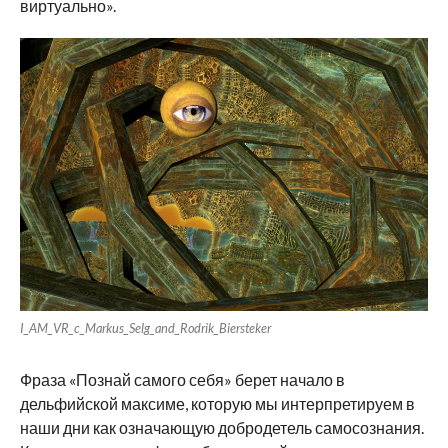
виртуально».
I_AM_VR_c_Markus_Selg_and_Rodrik_Biersteker
Фраза «Познай самого себя» берет начало в
дельфийской максиме, которую мы интерпретируем в
наши дни как означающую добродетель самосознания.