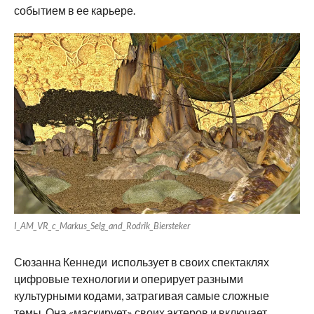
событием в ее карьере.
I_AM_VR_c_Markus_Selg_and_Rodrik_Biersteker
Сюзанна Кеннеди использует в своих спектаклях
цифровые технологии и оперирует разными
культурными кодами, затрагивая самые сложные
темы. Она «маскирует» своих актеров и включает