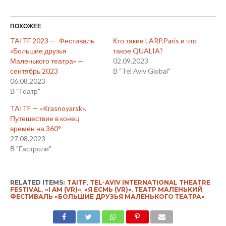
ПОХОЖЕЕ
TAITF 2023 — Фестиваль
Кто такие LARP.Paris и что
«Большие друзья
такое QUALIA?
Маленького театра» —
02.09.2023
сентябрь 2023
В "Tel Aviv Global"
06.08.2023
В "Театр"
TAITF — «Krasnoyarsk».
Путешествие в конец
времён на 360°
27.08.2023
В "Гастроли"
RELATED ITEMS:
TAITF
,
TEL-AVIV INTERNATIONAL THEATRE
FESTIVAL
,
«I AM (VR)»
,
«Я ЕСМЬ (VR)»
,
ТЕАТР МАЛЕНЬКИЙ
,
ФЕСТИВАЛЬ «БОЛЬШИЕ ДРУЗЬЯ МАЛЕНЬКОГО ТЕАТРА»