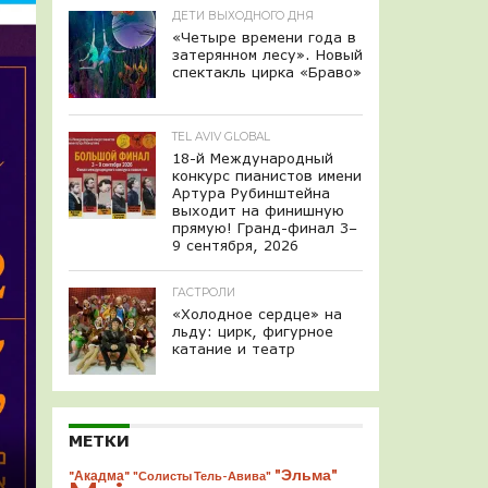
ДЕТИ ВЫХОДНОГО ДНЯ
«Четыре времени года в
затерянном лесу». Новый
спектакль цирка «Браво»
TEL AVIV GLOBAL
18-й Международный
конкурс пианистов имени
Артура Рубинштейна
выходит на финишную
прямую! Гранд-финал 3–
9 сентября, 2026
ГАСТРОЛИ
«Холодное сердце» на
льду: цирк, фигурное
катание и театр
МЕТКИ
"Эльма"
"Акадма"
"Солисты Тель-Авива"