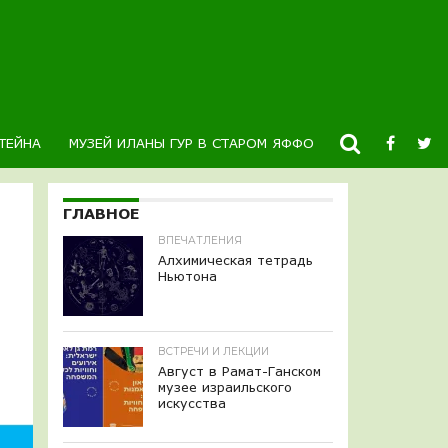
ТЕЙНА
МУЗЕЙ ИЛАНЫ ГУР В СТАРОМ ЯФФО
НОВОСТИ
К
ГЛАВНОЕ
ВПЕЧАТЛЕНИЯ
Алхимическая тетрадь
Ньютона
ВСТРЕЧИ И ЛЕКЦИИ
Август в Рамат-Ганском
музее израильского
искусства