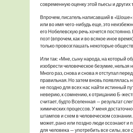
современную оценку этой пьесы и других т
Впрочем, писатель написавший в «Шоше»: 
или во имя чего-нибудь еще, это неизбежн
его Нобелевскую речь хочется постоянно. В
поэт (впрочем, как и во всякое иное время
только провозглашать некоторые обществ
Или так: «Мне, сыну народа, на который о
изобрести человеческое безумие, нельзя н
Много раз, снова и снова я отступал перед
правильная. Но затем вновь появлялась на
не поздно для всех нас найти истинный пу
неверию, к сомнению, к отрицанию Б-жеств
считает, будто Вселенная — результат сл
химических процессов. У меня достаточно
штампов и схем в человеческом сознании.
может, рано или поздно люди осознают и п
для человека — употребить все силы, все с