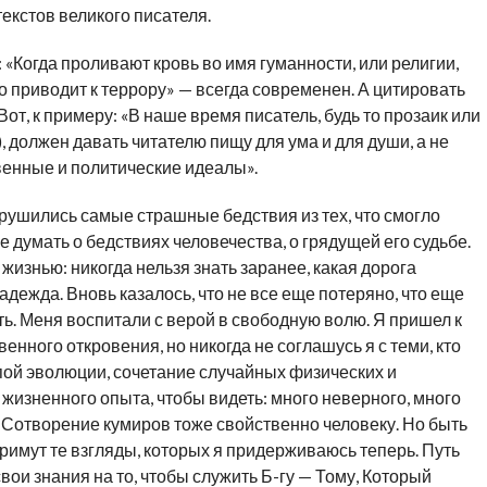
екстов великого писателя.
«Когда проливают кровь во имя гуманности, или религии,
о приводит к террору» — всегда современен. А цитировать
от, к примеру: «В наше время писатель, будь то прозаик или
), должен давать читателю пищу для ума и для души, а не
енные и политические идеалы».
брушились самые страшные бедствия из тех, что смогло
е думать о бедствиях человечества, о грядущей его судьбе.
 жизнью: никогда нельзя знать заранее, какая дорога
дежда. Вновь казалось, что не все еще потеряно, что еще
ть. Меня воспитали с верой в свободную волю. Я пришел к
енного откровения, но никогда не соглашусь я с теми, кто
епой эволюции, сочетание случайных физических и
 жизненного опыта, чтобы видеть: много неверного, много
 Сотворение кумиров тоже свойственно человеку. Но быть
римут те взгляды, которых я придерживаюсь теперь. Путь
вои знания на то, чтобы служить Б-гу — Тому, Который