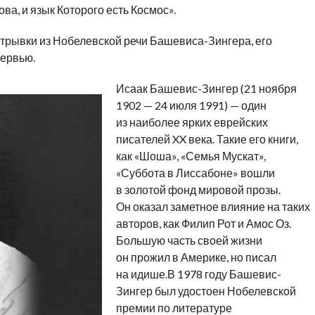
ова, и язык Которого есть Космос».
отрывки из Нобелевской речи Башевиса-Зингера, его
тервью.
Исаак Башевис-Зингер (21 ноября
1902 — 24 июля 1991) — один
из наиболее ярких еврейских
писателей XX века. Такие его книги,
как «Шоша», «Семья Мускат»,
«Суббота в Лиссабоне» вошли
в золотой фонд мировой прозы.
Он оказал заметное влияние на таких
авторов, как Филип Рот и Амос Оз.
Большую часть своей жизни
он прожил в Америке, но писал
на идише.В 1978 году Башевис-
Зингер был удостоен Нобелевской
премии по литературе