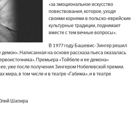
«за эмоциональное искусство
повествования, которое, уходя
своими корнями в польско-еврейские
культурные традиции, поднимает
вместе с тем вечные вопросы».
В 1977 году Башевис-Зингер решил
е демон». Написанная на основе рассказа пьеса оказалась
первоисточника». Премьера «Тойбеле и ее демона»
вее, уже после получения Зингером Нобелевской премии.
х мира, в том числе и в театре «Габима», и в театре
 Юлий Шапира