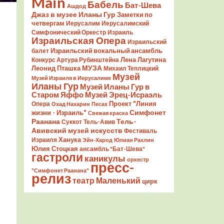
Main
Бабель
Бат-Шева
Ашдод
Джаз в музее Иланы Гур
Заметки по
четвергам
Иерусалим
Иерусалимский
Симфонический Оркестр
Израиль
Израильская Опера
Израильский
Израильский вокальный ансамбль
балет
Лена Лагутина
Конкурс Артура Рубинштейна
Леонид Пташка
МУЗА
Михаил Теплицкий
Музей
Музей Израиля в Иерусалиме
Иланы Гур
Музей Иланы Гур в
Старом Яффо
Музей Эрец-Исраэль
Проект "Линия
Опера
Охад Нахарин
Песах
Симфонет
жизни - Израиль"
Свежая краска
Раанана
Тель-
Суккот
Тель-Авив
Авивский музей искусств
Фестиваль
Ханука
Израиля
Эйн-Харод
Юлиан Рахлин
Юлия Стоцкая
ансамбль "Бат-Шева"
гастроли
каникулы
оркестр
пресс-
"Симфонет Раанана"
релиз
театр Маленький
цирк