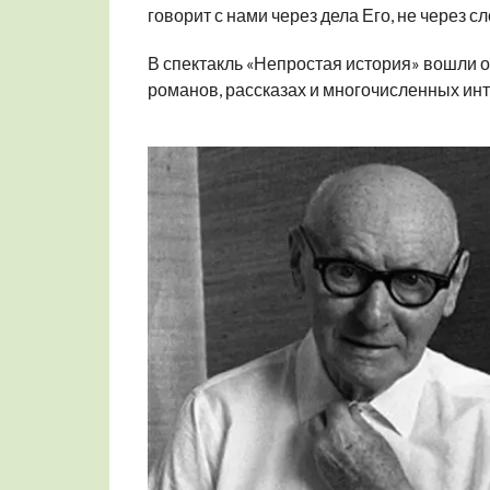
говорит с нами через дела Его, не через сл
В спектакль «Непростая история» вошли 
романов, рассказах и многочисленных ин