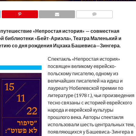
COMMENTS
-путешествие
«Непростая история» —
совместн
ая
ой библиотеки «Бейт-Ариэла»
, Театра Мал
енький и
ети
ю
со дня рождения Ицхака Башевиса
—
Зингера.
Спектакль «Непростая история»
посвящен великому еврейско-
польскому писателю, одному из
величайших писателей на идиш и
лауреату Нобелевской премии по
литературе (1978 г.), чьи произведения
тесно связаны с историей еврейского
народа и еврейской культуры
прошлого века. Авторы спектакля
использовали шесть центральных тем,
появляющихся у Башевиса-Зингера в