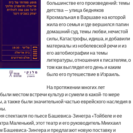
большинстве его произведений: темы
детства — улица бедняков
Крохмальная в Варшаве на которой
жила его семья и где вершился папин
домашний суд, темы любви, нечистой
силы, Катастрофы, идиша, и добавили
материалы из нобелевской речи и из
его автобиографии на темы
литературы, отношения к писателям, о
том как выглядел его день и каким
было его путешествие в Израиль.
На протяжении многих лет
ыли местом встречи культур и сумели в какой-то мере
 а также были значительной частью еврейского наследия в
ны.
ия спектакля по пьесе Башевиса-Зинегра «Тойбеле и ее
тра Маленький, этот театр и его руководитель Миихаил
м Башевиса-Зингера и предлагают новую поставку и