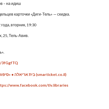
ов – на идиш
ельцев карточки «Диги-Тель» — скидка.
года, вторник, 19:30
 25, Тель-Авив.
ь».
ly/3fGgfTQ
בית אריאלה • «סיפור לא פשוט»: חוזרים לבשביס זינגר • 2022-3 (smarticket.co.il)
tps://www.facebook.com/tlv.libraries