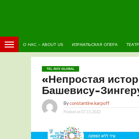
О НАС – ABOUT US
ИЗРАИЛЬСКАЯ ОПЕРА
ТЕАТ
TEL AVIV GLOBAL
«Непростая истор
Башевису-Зингер
By
constantine.karpoff
Posted on
07.11.2022