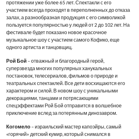
протяжении уже более 65 лет. Спектакли с его
участием всегда проходят в переполненных до отказа
залах, а разнообразная продукция с его символикой
пользуется популярностью у людей от 2 до 102 лет. На
фестивале будет показано новое красочное
музыкальное шоу с участием самого Кофико, еще
одного артиста и танцовщиц.
Рой Бой
– отважный и благородный герой,
суперзвезда многих популярных ханукальных
постановок, телесериалов, фильмов о природе и
театральных спектаклей. Все дети восхищаются его
характером и силой. В новом шоу с уникальными
декорациями, танцами и потрясающими
спецэффектами Рой Бой отправится в волшебное
приключение вслед за потерянным динозавром.
Когомело
– израильский мастер капоэйры, самый
«горячий» детский кумир, который снимался в