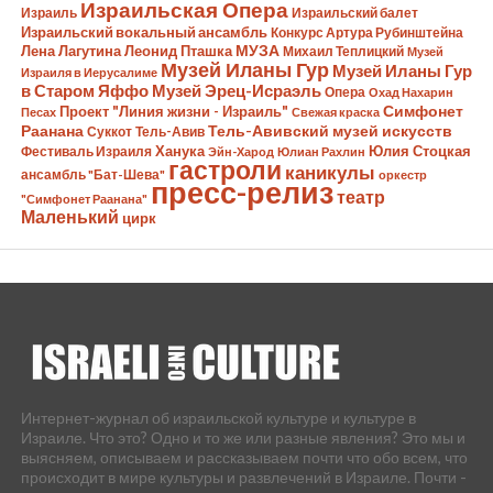
Израильская Опера
Израиль
Израильский балет
Израильский вокальный ансамбль
Конкурс Артура Рубинштейна
Лена Лагутина
Леонид Пташка
МУЗА
Михаил Теплицкий
Музей
Музей Иланы Гур
Музей Иланы Гур
Израиля в Иерусалиме
в Старом Яффо
Музей Эрец-Исраэль
Опера
Охад Нахарин
Симфонет
Проект "Линия жизни - Израиль"
Песах
Свежая краска
Раанана
Тель-Авивский музей искусств
Суккот
Тель-Авив
Ханука
Юлия Стоцкая
Фестиваль Израиля
Эйн-Харод
Юлиан Рахлин
гастроли
каникулы
ансамбль "Бат-Шева"
оркестр
пресс-релиз
театр
"Симфонет Раанана"
Маленький
цирк
Интернет-журнал об израильской культуре и культуре в
Израиле. Что это? Одно и то же или разные явления? Это мы и
выясняем, описываем и рассказываем почти что обо всем, что
происходит в мире культуры и развлечений в Израиле. Почти -