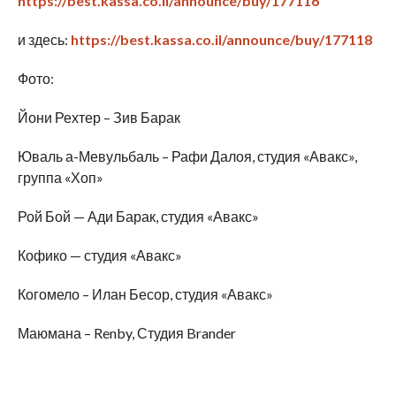
https://best.kassa.co.il/announce/buy/177116
и здесь:
https://best.kassa.co.il/announce/buy/177118
Фото:
Йони Рехтер – Зив Барак
Юваль а-Мевульбаль – Рафи Далоя, студия «Авакс»,
группа «Хоп»
Рой Бой — Ади Барак, студия «Авакс»
Кофико — студия «Авакс»
Когомело – Илан Бесор, студия «Авакс»
Маюмана – Renby, Студия Brander