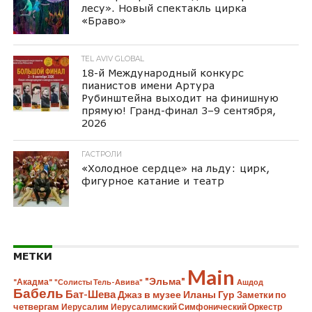
лесу». Новый спектакль цирка
«Браво»
TEL AVIV GLOBAL
18-й Международный конкурс
пианистов имени Артура
Рубинштейна выходит на финишную
прямую! Гранд-финал 3–9 сентября,
2026
ГАСТРОЛИ
«Холодное сердце» на льду: цирк,
фигурное катание и театр
МЕТКИ
Main
"Эльма"
"Акадма"
"Солисты Тель-Авива"
Ашдод
Бабель
Бат-Шева
Джаз в музее Иланы Гур
Заметки по
четвергам
Иерусалим
Иерусалимский Симфонический Оркестр