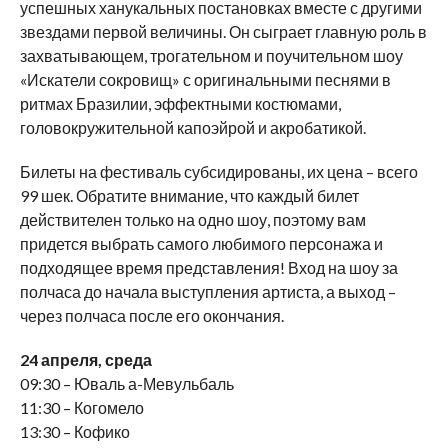
успешных ханукальных постановках вместе с другими
звездами первой величины. Он сыграет главную роль в
захватывающем, трогательном и поучительном шоу
«Искатели сокровищ» с оригинальными песнями в
ритмах Бразилии, эффектными костюмами,
головокружительной капоэйрой и акробатикой.
Билеты на фестиваль субсидированы, их цена – всего
99 шек. Обратите внимание, что каждый билет
действителен только на одно шоу, поэтому вам
придется выбрать самого любимого персонажа и
подходящее время представления! Вход на шоу за
полчаса до начала выступления артиста, а выход –
через полчаса после его окончания.
24 апреля, среда
09:30 – Юваль а-Мевульбаль
11:30 – Когомело
13:30 – Кофико