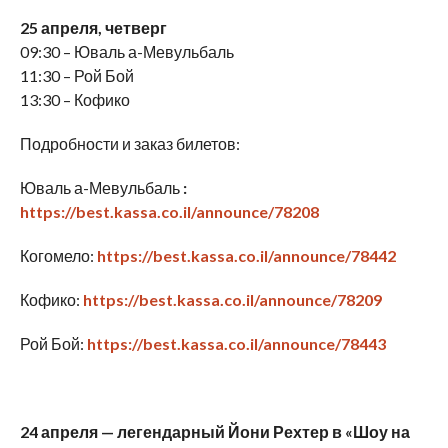
25 апреля, четверг
09:30 – Юваль а-Мевульбаль
11:30 – Рой Бой
13:30 – Кофико
Подробности и заказ билетов:
Юваль а-Мевульбаль
:
https://best.kassa.co.il/announce/78208
Когомело:
https://best.kassa.co.il/announce/78442
Кофико:
https://best.kassa.co.il/announce/78209
Рой Бой:
https://best.kassa.co.il/announce/78443
24 апреля — легендарный Йони Рехтер в «Шоу на