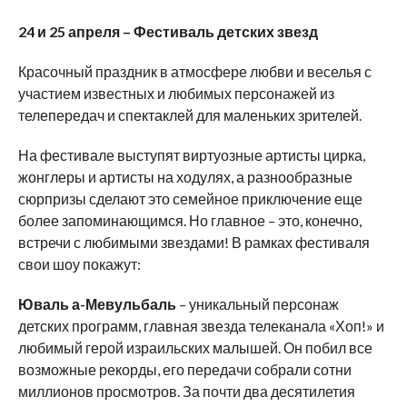
24 и 25 апреля – Фестиваль детских звезд
Красочный праздник в атмосфере любви и веселья с
участием известных и любимых персонажей из
телепередач и спектаклей для маленьких зрителей.
На фестивале выступят виртуозные артисты цирка,
жонглеры и артисты на ходулях, а разнообразные
сюрпризы сделают это семейное приключение еще
более запоминающимся. Но главное – это, конечно,
встречи с любимыми звездами! В рамках фестиваля
свои шоу покажут:
Юваль а-Мевульбаль
– уникальный персонаж
детских программ, главная звезда телеканала «Хоп!» и
любимый герой израильских малышей. Он побил все
возможные рекорды, его передачи собрали сотни
миллионов просмотров. За почти два десятилетия