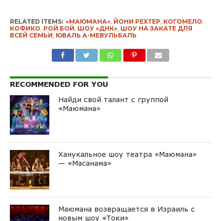
RELATED ITEMS:
«МАЮМАНА»
,
ЙОНИ РЕХТЕР
,
КОГОМЕЛО
,
КОФИКО
,
РОЙ БОЙ
,
ШОУ «ДНК»
,
ШОУ НА ЗАКАТЕ ДЛЯ
ВСЕЙ СЕМЬИ
,
ЮВАЛЬ А-МЕВУЛЬБАЛЬ
RECOMMENDED FOR YOU
Найди свой талант с группой
«Маюмана»
Ханукальное шоу театра «Маюмана»
— «Масанама»
Маюмана возвращается в Израиль с
новым шоу «Токи»