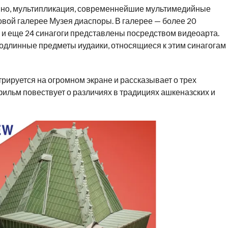
 кино, мультипликация, современнейшие мультимедийные
овой галерее Музея диаспоры. В галерее — более 20
, и еще 24 синагоги представлены посредством видеоарта.
длинные предметы иудаики, относящиеся к этим синагогам
ируется на огромном экране и рассказывает о трех
льм повествует о различиях в традициях ашкеназских и