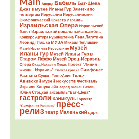
Main
Бабель
Бат-Шева
Ашдод
Джаз в музее Иланы Гур
Заметки по
четвергам
Иерусалим
Иерусалимский
Симфонический Оркестр
Израиль
Израильская Опера
Израильский
Израильский вокальный ансамбль
балет
Лена Лагутина
Конкурс Артура Рубинштейна
Леонид Пташка
МУЗА
Михаил Теплицкий
Музей
Музей Израиля в Иерусалиме
Иланы Гур
Музей Иланы Гур в
Старом Яффо
Музей Эрец-Исраэль
Проект "Линия
Опера
Охад Нахарин
Песах
Симфонет
жизни - Израиль"
Свежая краска
Раанана
Тель-
Суккот
Тель-Авив
Авивский музей искусств
Фестиваль
Ханука
Израиля
Эйн-Харод
Юлиан Рахлин
Юлия Стоцкая
ансамбль "Бат-Шева"
гастроли
каникулы
оркестр
пресс-
"Симфонет Раанана"
релиз
театр Маленький
цирк