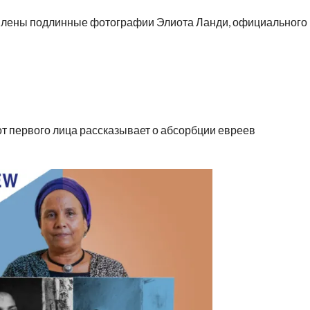
влены подлинные фотографии Элиота Ланди, официального
 первого лица рассказывает о абсорбции евреев