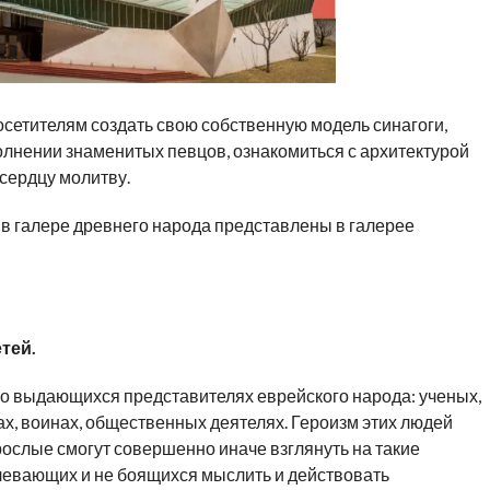
сетителям создать свою собственную модель синагоги,
олнении знаменитых певцов, ознакомиться с архитектурой
 сердцу молитву.
в галере древнего народа представлены в галерее
тей.
о выдающихся представителях еврейского народа: ученых,
х, воинах, общественных деятелях. Героизм этих людей
рослые смогут совершенно иначе взглянуть на такие
олевающих и не боящихся мыслить и действовать