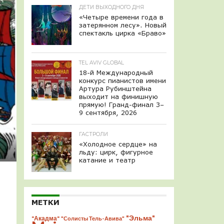
ДЕТИ ВЫХОДНОГО ДНЯ
«Четыре времени года в
затерянном лесу». Новый
спектакль цирка «Браво»
TEL AVIV GLOBAL
18-й Международный
конкурс пианистов имени
Артура Рубинштейна
выходит на финишную
прямую! Гранд-финал 3–
9 сентября, 2026
ГАСТРОЛИ
«Холодное сердце» на
льду: цирк, фигурное
катание и театр
МЕТКИ
"Эльма"
"Акадма"
"Солисты Тель-Авива"