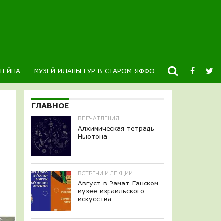
ТЕЙНА
МУЗЕЙ ИЛАНЫ ГУР В СТАРОМ ЯФФО
НОВОСТИ
К
ГЛАВНОЕ
ВПЕЧАТЛЕНИЯ
Алхимическая тетрадь
Ньютона
ВСТРЕЧИ И ЛЕКЦИИ
Август в Рамат-Ганском
музее израильского
искусства