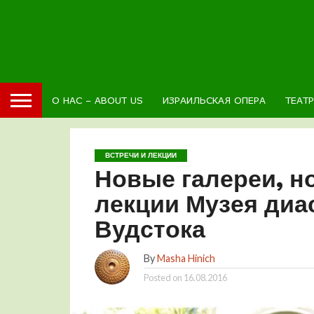
О НАС – ABOUT US
ИЗРАИЛЬСКАЯ ОПЕРА
ТЕАТ
ВСТРЕЧИ И ЛЕКЦИИ
Новые галереи, н
лекции Музея диа
Вудстока
By
Masha Hinich
Posted on
16.08.2016