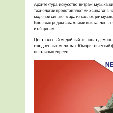
Архитектура, искусство, витраж, музыка,
технологии представляют мир синагог в н
моделей синагог мира из коллекции музея
Впервые рядом с макетами выставлены по
и общинам.
Центральный медийный экспонат демонстр
ежедневных молитвах. Юмористический фи
восточных евреев.