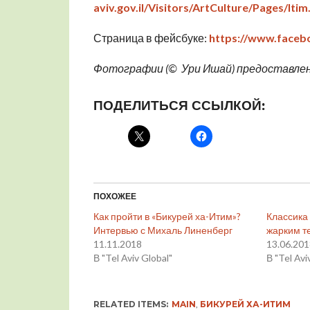
aviv.gov.il/Visitors/ArtCulture/Pages/Itim
Страница в фейсбуке:
https://www.faceb
Фотографии (
©
Ури Ишай) предоставле
ПОДЕЛИТЬСЯ ССЫЛКОЙ:
ПОХОЖЕЕ
Как пройти в «Бикурей ха-Итим»?
Классика
Интервью с Михаль Линенберг
жарким т
11.11.2018
13.06.20
В "Tel Aviv Global"
В "Tel Avi
RELATED ITEMS:
MAIN
,
БИКУРЕЙ ХА-ИТИМ