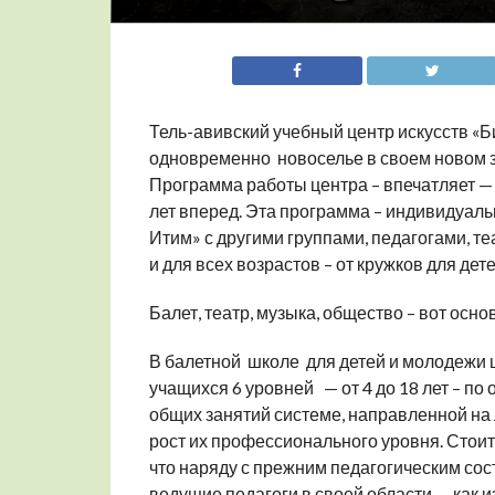
Тель-авивский учебный центр искусств «Б
одновременно новоселье в своем новом зд
Программа работы центра – впечатляет — 
лет вперед. Эта программа – индивидуаль
Итим» с другими группами, педагогами, т
и для всех возрастов – от кружков для дет
Балет, театр, музыка, общество – вот осн
В балетной школе для детей и молодежи 
учащихся 6 уровней — от 4 до 18 лет – по
общих занятий системе, направленной на 
рост их профессионального уровня. Стоит 
что наряду с прежним педагогическим со
ведущие педагоги в своей области — как и