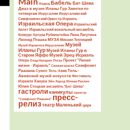
Main
Бабель
Бат-Шева
Ашдод
Джаз в музее Иланы Гур
Заметки по
четвергам
Иерусалим
Иерусалимский
Симфонический Оркестр
Израиль
Израильская Опера
Израильский
Израильский вокальный ансамбль
балет
Лена Лагутина
Конкурс Артура Рубинштейна
Леонид Пташка
МУЗА
Михаил Теплицкий
Музей
Музей Израиля в Иерусалиме
Иланы Гур
Музей Иланы Гур в
Старом Яффо
Музей Эрец-Исраэль
Проект "Линия
Опера
Охад Нахарин
Песах
Симфонет
жизни - Израиль"
Свежая краска
Раанана
Тель-
Суккот
Тель-Авив
Авивский музей искусств
Фестиваль
Ханука
Израиля
Эйн-Харод
Юлиан Рахлин
Юлия Стоцкая
ансамбль "Бат-Шева"
гастроли
каникулы
оркестр
пресс-
"Симфонет Раанана"
релиз
театр Маленький
цирк