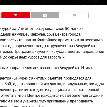
COMMENTS
икурей ха-Итим» отпраздновал свое 50-летие и
ании на улице Линкольн, 16, в центре города.
как рассчитанная на ближайшее время, так и на несколько
на и, одновременно, плод сотрудничества «Бикурей ха-
еатрами. Программа изучения искусств многих направлений
ей до серьезных курсов для взрослых.
овные направления деятельности «Бикурей ха -Итим».
центра «Бикурей ха -Итим» занятия проводятся для
 особой, адпатированной как для индивидуальных, так и для
личное развитие каждого из учащихся и на постепенный
отметить, что в Центре находится новая балетная студия и
ставом в этом учебном году приглашены преподавать
зраильские, так и зарубежные.