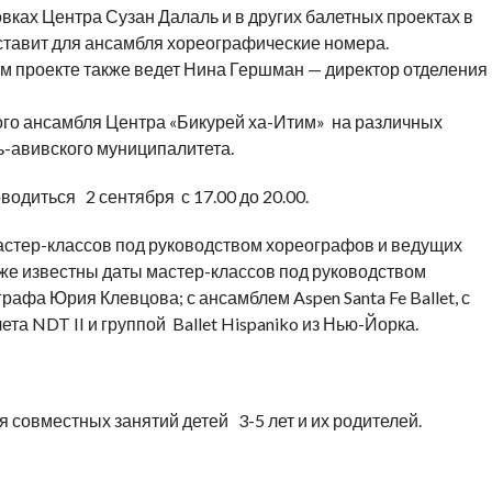
новках Центра Сузан Далаль и в других балетных проектах в
 ставит для ансамбля хореографические номера.
ом проекте также ведет Нина Гершман — директор отделения
ного ансамбля Центра «Бикурей ха-Итим» на различных
ь-авивского муниципалитета.
одиться 2 сентября с 17.00 до 20.00.
стер-классов под руководством хореографов и ведущих
Уже известны даты мастер-классов под руководством
афа Юрия Клевцова; с ансамблем Aspen Santa Fe Ballet, с
а NDT II и группой Ballet Hispaniko из Нью-Йорка.
 совместных занятий детей 3-5 лет и их родителей.