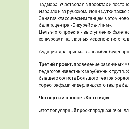
Тадмора. Участвовал в проектах и ​​поста
Израиле и за рубежом. Йони Сутхи также
Занятия классическим танцем в этом нов
балета центра «Бикурей ха-Итим».
Цель этого проекта – выступления балет
конкурсах и на главных мероприятиях тел
Аудиция для приема в ансамбль будет пров
Третий проект:
проведение различных ма
педагогов известных зарубежных трупп. 
бывшего солиста Большого театра, хореогр
хореографами нидерландского театра балет
Четвёртый проект:
«Конткидс»
Этот популярный проект предназначен для