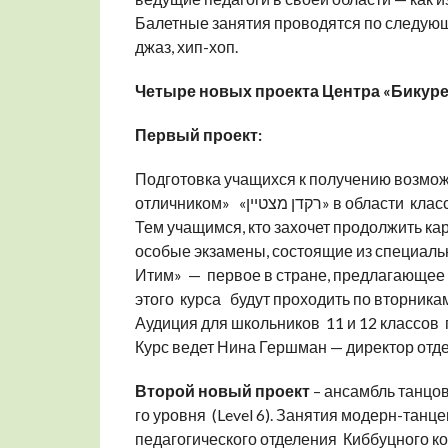
Балетные занятия проводятся по следующ
джаз, хип-хоп.
Четыре новых проекта Центра «Бикуре
Первый проект:
Подготовка учащихся к получению возмож
отличником» «רקדן מצטיין» в 
Тем учащимся, кто захочет продолжить к
особые экзамены, состоящие из специаль
Итим» — первое в стране, предлагающее и
этого курса будут проходить по вторникам 
Аудиция для школьников 11 и 12 классов п
Курс ведет Нина Гершман — директор отде
Второй новый проект
– ансамбль танцов
го уровня (Level 6). Занятия модерн-тан
педагогического отделения Киббуцного к