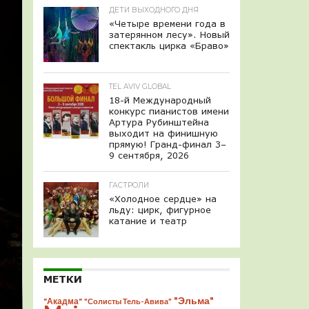
ДЕТИ ВЫХОДНОГО ДНЯ
«Четыре времени года в
затерянном лесу». Новый
спектакль цирка «Браво»
TEL AVIV GLOBAL
18-й Международный
конкурс пианистов имени
Артура Рубинштейна
выходит на финишную
прямую! Гранд-финал 3–
9 сентября, 2026
ГАСТРОЛИ
«Холодное сердце» на
льду: цирк, фигурное
катание и театр
МЕТКИ
"Эльма"
"Акадма"
"Солисты Тель-Авива"