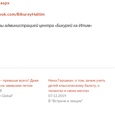
.aspx
ook.com/BikureyHaItim
ны администрацией центра «Бикурей ха-Итим»
 – превыше всего! Даже
Нина Гершман: о том, зачем учить
ель-авивским летом
детей классическому балету, о
18
талантах и своих мечтах
v Global"
07.12.2019
В "Встречи и лекции"