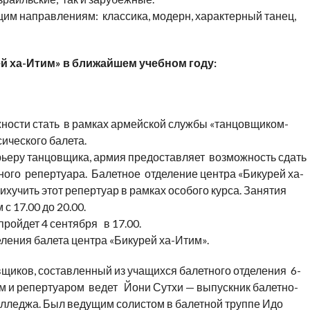
им направлениям: классика, модерн, характерный танец,
й ха-Итим» в ближайшем учебном году:
ности стать в рамках армейской службы «танцовщиком-
области классического балета.
арьеру танцовщика, армия предоставляет возможность сдать
ного репертуара. Балетное отделение центра «Бикурей ха-
хучить этот репертуар в рамках особого курса. Занятия
с 17.00 до 20.00.
ройдет 4 сентября в 17.00.
ления балета центра «Бикурей ха-Итим».
щиков, составленный из учащихся балетного отделения 6-
цем и репертуаром ведет Йони Сутхи — выпускник балетно-
олледжа. Был ведущим солистом в балетной труппе Идо