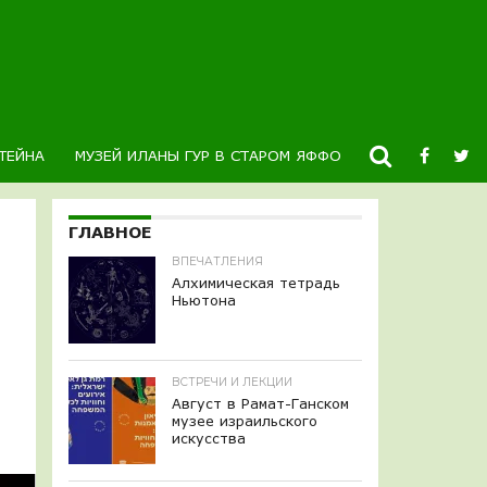
ТЕЙНА
МУЗЕЙ ИЛАНЫ ГУР В СТАРОМ ЯФФО
НОВОСТИ
К
ГЛАВНОЕ
ВПЕЧАТЛЕНИЯ
Алхимическая тетрадь
Ньютона
ВСТРЕЧИ И ЛЕКЦИИ
Август в Рамат-Ганском
музее израильского
искусства