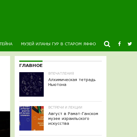
ТЕЙНА
МУЗЕЙ ИЛАНЫ ГУР В СТАРОМ ЯФФО
НОВОСТИ
К
ГЛАВНОЕ
ВПЕЧАТЛЕНИЯ
Алхимическая тетрадь
Ньютона
ВСТРЕЧИ И ЛЕКЦИИ
Август в Рамат-Ганском
музее израильского
искусства