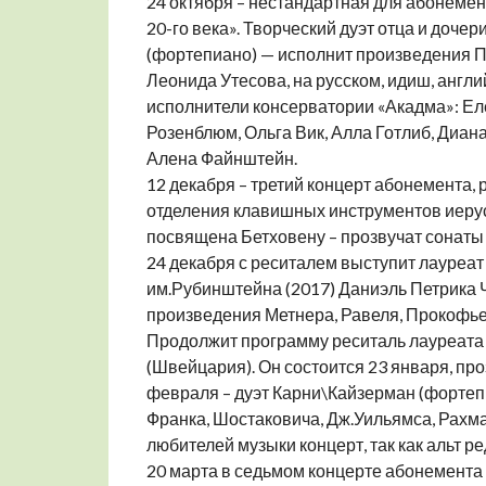
24 октября – нестандартная для абонеме
20-го века». Творческий дуэт отца и доче
(фортепиано) — исполнит произведения П
Леонида Утесова, на русском, идиш, англи
исполнители консерватории «Акадма»: Ел
Розенблюм, Ольга Вик, Алла Готлиб, Диана
Алена Файнштейн.
12 декабря – третий концерт абонемента, 
отделения клавишных инструментов иеру
посвящена Бетховену – прозвучат сонаты 
24 декабря с реситалем выступит лауреат
им.Рубинштейна (2017) Даниэль Петрика 
произведения Метнера, Равеля, Прокофье
Продолжит программу реситаль лауреат
(Швейцария). Он состоится 23 января, пр
февраля – дуэт Карни\Кайзерман (фортеп
Франка, Шостаковича, Дж.Уильямса, Рахм
любителей музыки концерт, так как альт р
20 марта в седьмом концерте абонемента