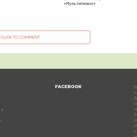
«Мультипиано»
CLICK TO COMMENT
FACEBOOK
В
н
Д
с
п
 в
З
р
и
п
и
а