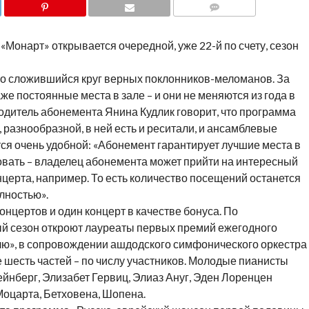
COMMENTS
«Монарт» открывается очередной, уже 22-й по счету, сезон
вно сложившийся круг верных поклонников-меломанов. За
 постоянные места в зале – и они не меняются из года в
одитель абонемента Янина Кудлик говорит, что программа
 разнообразной, в ней есть и реситали, и ансамблевые
ся очень удобной: «Абонемент гарантирует лучшие места в
ьзовать – владелец абонемента может прийти на интересный
онцерта, например. То есть количество посещений останется
лностью».
онцертов и один концерт в качестве бонуса. По
й сезон откроют лауреаты первых премий ежегодного
ю», в сопровождении ашдодского симфонического оркестра
 шесть частей – по числу участников. Молодые пианисты
йнберг, Элизабет Гервиц, Элиаз Ануг, Эден Лоренцен
оцарта, Бетховена, Шопена.