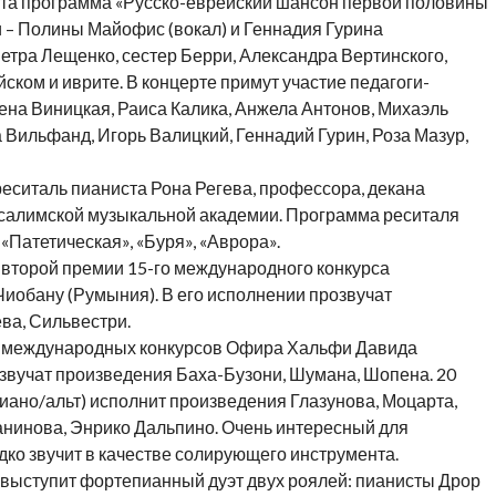
нта программа «Русско-еврейский шансон первой половины
ри – Полины Майофис (вокал) и Геннадия Гурина
етра Лещенко, сестер Берри, Александра Вертинского,
йском и иврите. В концерте примут участие педагоги-
ена Виницкая, Раиса Калика, Анжела Антонов, Михаэль
 Вильфанд, Игорь Валицкий, Геннадий Гурин, Роза Мазур,
реситаль пианиста Рона Регева, профессора, декана
салимской музыкальной академии. Программа реситаля
«Патетическая», «Буря», «Аврора».
 второй премии 15-го международного конкурса
Чиобану (Румыния). В его исполнении прозвучат
ва, Сильвестри.
а международных конкурсов Офира Хальфи Давида
озвучат произведения Баха-Бузони, Шумана, Шопена. 20
иано/альт) исполнит произведения Глазунова, Моцарта,
анинова, Энрико Дальпино. Очень интересный для
едко звучит в качестве солирующего инструмента.
 выступит фортепианный дуэт двух роялей: пианисты Дрор