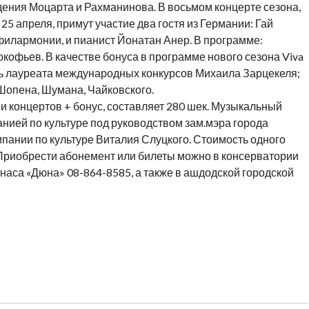
ения Моцарта и Рахманинова. В восьмом концерте сезона,
25 апреля, примут участие два гостя из Германии: Гай
филармонии, и пианист Йонатан Анер. В программе:
окофьев. В качестве бонуса в программе нового сезона Viva
ль лауреата международных конкурсов Михаила Зарцекеля;
Шопена, Шумана, Чайковского.
и концертов + бонус, составляет 280 шек. Музыкальный
нией по культуре под руководством зам.мэра города
пании по культуре Виталия Слуцкого. Стоимость одного
 Приобрести абонемент или билеты можно в консерватории
тнаса «Дюна» 08-864-8585, а также в ашдодской городской