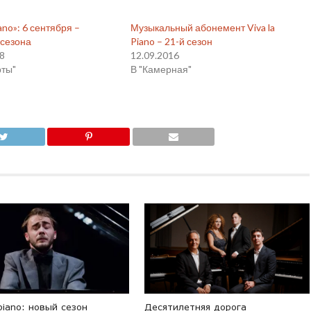
iano»: 6 сентября –
Музыкальный абонемент Viva la
 сезона
Piano – 21-й сезон
18
12.09.2016
рты"
В "Камерная"
 piano: новый сезон
Десятилетняя дорога