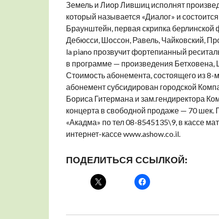
Земель и Лиор Лившиц исполнят произвед
который называется «Диалог» и состоится 
Браунштейн, первая скрипка берлинской 
Дебюсси, Шоссон, Равель, Чайковский, Пр
la piano прозвучит фортепианный ресита
в программе — произведения Бетховена, 
Стоимость абонемента, состоящего из 8-м
абонемент субсидирован городской Компа
Бориса Гитермана и зам.гендиректора Ком
концерта в свободной продаже — 70 шек.
«Акадма» по тел 08-8545135\9, в кассе ма
интернет-кассе www.ashow.co.il.
ПОДЕЛИТЬСЯ ССЫЛКОЙ: