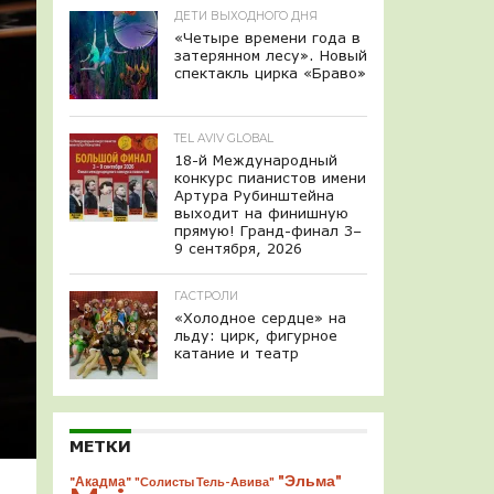
ДЕТИ ВЫХОДНОГО ДНЯ
«Четыре времени года в
затерянном лесу». Новый
спектакль цирка «Браво»
TEL AVIV GLOBAL
18-й Международный
конкурс пианистов имени
Артура Рубинштейна
выходит на финишную
прямую! Гранд-финал 3–
9 сентября, 2026
ГАСТРОЛИ
«Холодное сердце» на
льду: цирк, фигурное
катание и театр
МЕТКИ
"Эльма"
"Акадма"
"Солисты Тель-Авива"