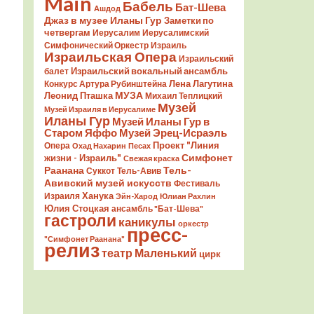
Main
Бабель
Бат-Шева
Ашдод
Джаз в музее Иланы Гур
Заметки по
четвергам
Иерусалим
Иерусалимский
Симфонический Оркестр
Израиль
Израильская Опера
Израильский
Израильский вокальный ансамбль
балет
Лена Лагутина
Конкурс Артура Рубинштейна
Леонид Пташка
МУЗА
Михаил Теплицкий
Музей
Музей Израиля в Иерусалиме
Иланы Гур
Музей Иланы Гур в
Старом Яффо
Музей Эрец-Исраэль
Проект "Линия
Опера
Охад Нахарин
Песах
Симфонет
жизни - Израиль"
Свежая краска
Раанана
Тель-
Суккот
Тель-Авив
Авивский музей искусств
Фестиваль
Ханука
Израиля
Эйн-Харод
Юлиан Рахлин
Юлия Стоцкая
ансамбль "Бат-Шева"
гастроли
каникулы
оркестр
пресс-
"Симфонет Раанана"
релиз
театр Маленький
цирк