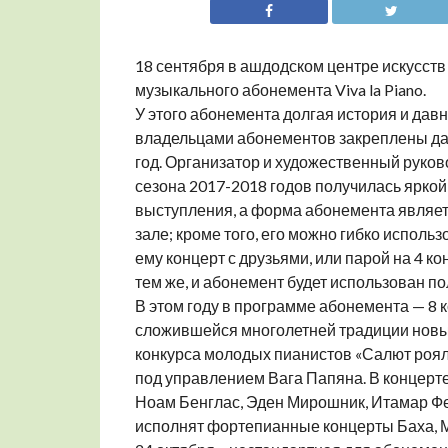
18 сентября в ашдодском центре искусств 
музыкального абонемента Viva la Piano.
У этого абонемента долгая история и да
владельцами абонементов закреплены даже
год. Организатор и художественный руков
сезона 2017-2018 годов получилась яркой,
выступления, а форма абонемента являет
зале; кроме того, его можно гибко испол
ему концерт с друзьями, или парой на 4 к
тем же, и абонемент будет использован по
В этом году в программе абонемента — 8 к
сложившейся многолетней традиции новы
конкурса молодых пианистов «Салют роял
под управлением Вага Папяна. В концерте
Ноам Бенглас, Эден Мирошник, Итамар Фе
исполнят фортепианные концерты Баха, М