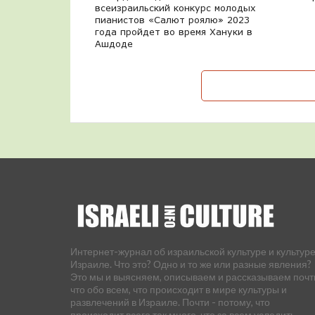
всеизраильский конкурс молодых
пианистов «Салют роялю» 2023
года пройдет во время Хануки в
Ашдоде
Интернет-журнал об израильской культуре и культуре
Израиле. Что это? Одно и то же или разные явления?
Это мы и выясняем, описываем и рассказываем почт
что обо всем, что происходит в мире культуры и
развлечений в Израиле. Почти - потому, что
происходит всего так много, что за всем уследить