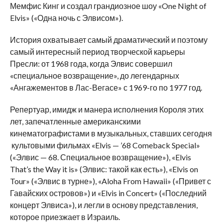
Мемфис Кинг и создал грандиозное шоу «One Night of
Elvis» («Одна ночь с Элвисом»).
История охватывает самый драматический и поэтому
самый интересный период творческой карьеры
Пресли: от 1968 года, когда Элвис совершил
«специальное возвращение», до легендарных
«Ангажементов в Лас-Вегасе» с 1969-го по 1977 год.
Репертуар, имидж и манера исполнения Короля этих
лет, запечатленные американскими
кинематографистами в музыкальных, ставших сегодня
культовыми фильмах «Elvis — ’68 Comeback Special»
(«Элвис — 68. Специальное возвращение»), «Elvis
That’s the Way it is» (Элвис: такой как есть»), «Elvis on
Tour» («Элвис в турне»), «Aloha From Hawaii» («Привет с
Гавайских островов») и «Elvis in Concert» («Последний
концерт Элвиса»), и легли в основу представления,
которое приезжает в Израиль.