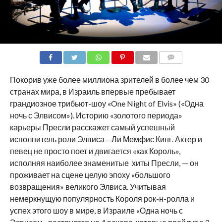
COMMENTS
Покорив уже более миллиона зрителей в более чем 30
странах мира, в Израиль впервые пребывает
грандиозное трибьют-шоу «One Night of Elvis» («Одна
ночь с Элвисом»). Историю «золотого периода»
карьеры Пресли расскажет самый успешный
исполнитель роли Элвиса – Ли Мемфис Кинг. Актер и
певец не просто поет и двигается «как Король»,
исполняя наиболее знаменитые хиты Пресли, — он
проживает на сцене целую эпоху «большого
возвращения» великого Элвиса. Учитывая
немеркнущую популярность Короля рок-н-ролла и
успех этого шоу в мире, в Израиле «Одна ночь с