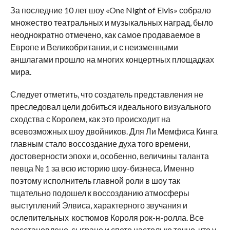
За последние 10 лет шоу «One Night of Elvis» собрало
множество театральных и музыкальных наград, было
неоднократно отмечено, как самое продаваемое в
Европе и Великобритании, и с неизменными
аншлагами прошло на многих концертных площадках
мира.
Следует отметить, что создатель представления не
преследовал цели добиться идеального визуального
сходства с Королем, как это происходит на
всевозможных шоу двойников. Для Ли Мемфиса Кинга
главным стало воссоздание духа того времени,
достоверности эпохи и, особенно, величины таланта
певца № 1 за всю историю шоу-бизнеса. Именно
поэтому исполнитель главной роли в шоу так
тщательно подошел к воссозданию атмосферы
выступлений Элвиса, характерного звучания и
ослепительных костюмов Короля рок-н-ролла. Все
восстановлено, сыграно и спето настолько точно, что у