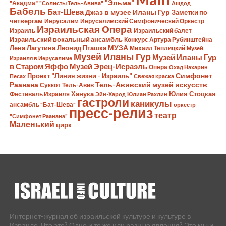
"Эльма"
"Акадма"
"Солисты Тель-Авива"
Ашдод
Бабель
Бат-Шева
Джаз в музее Иланы Гур
Заметки по
четвергам
Иерусалим
Иерусалимский Симфонический Оркестр
Израильская Опера
Израиль
Израильский балет
Израильский вокальный ансамбль
Конкурс Артура Рубинштейна
Лена Лагутина
Леонид Пташка
МУЗА
Михаил Теплицкий
Музей
Музей Иланы Гур
Музей Иланы Гур
Израиля в Иерусалиме
в Старом Яффо
Музей Эрец-Исраэль
Опера
Охад Нахарин
Симфонет
Проект "Линия жизни - Израиль"
Песах
Свежая краска
Раанана
Тель-Авивский музей искусств
Суккот
Тель-Авив
Ханука
Юлия Стоцкая
Фестиваль Израиля
Эйн-Харод
Юлиан Рахлин
гастроли
каникулы
ансамбль "Бат-Шева"
оркестр
пресс-релиз
театр
"Симфонет Раанана"
Маленький
цирк
Интернет-журнал об израильской культуре и культуре в
Израиле. Что это? Одно и то же или разные явления? Это мы и