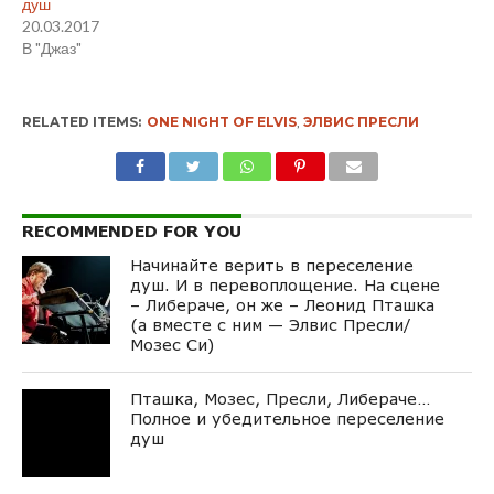
душ
20.03.2017
В "Джаз"
RELATED ITEMS:
ONE NIGHT OF ELVIS
,
ЭЛВИС ПРЕСЛИ
RECOMMENDED FOR YOU
Начинайте верить в переселение
душ. И в перевоплощение. На сцене
– Либераче, он же – Леонид Пташка
(а вместе с ним — Элвис Пресли/
Мозес Си)
Пташка, Мозес, Пресли, Либераче…
Полное и убедительное переселение
душ