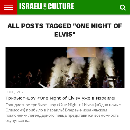
ВЫСТАВКИ
ALL POSTS TAGGED "ONE NIGHT OF
МУЗЕИ
СТРАНА
ТЕАТР
КНИГИ.
МУЗЫКА
РЕЛИГИЯ/
ДВИЖЕНИЕ
ДЕТИ
МАРШРУТЫ
ВИДЕО-
ВПЕЧАТЛЕНИЯ
ВСТРЕЧИ
ИНТЕРВЬЮ
КИНО
TEL
ФЕСТИВАЛЕЙ
ТЕКСТЫ
ИСТОРИЯ
ВЫХОДНОГО
ПРОГУЛЬЩИКА
РЕЧИ
И
AVIV
ДНЯ
ЛЕКЦИИ
GLOBAL
ELVIS"
КОНЦЕРТЫ
Трибьют-шоу «One Night of Elvis» уже в Израиле!
Грандиозное трибьют-шоу «One Night of Elvis» («Одна ночь с
Элвисом») прибыло в Израиль! Впервые израильским
поклонники легендарного певца представится возможность
окунуться в...