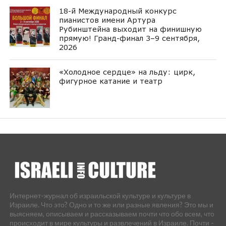
18-й Международный конкурс
пианистов имени Артура
Рубинштейна выходит на финишную
прямую! Гранд-финал 3–9 сентября,
2026
«Холодное сердце» на льду: цирк,
фигурное катание и театр
Интернет-журнал об израильской культуре и культуре в
Израиле. Что это? Одно и то же или разные явления? Это мы и
выясняем, описываем и рассказываем почти что обо всем, что
происходит в мире культуры и развлечений в Израиле. Почти -