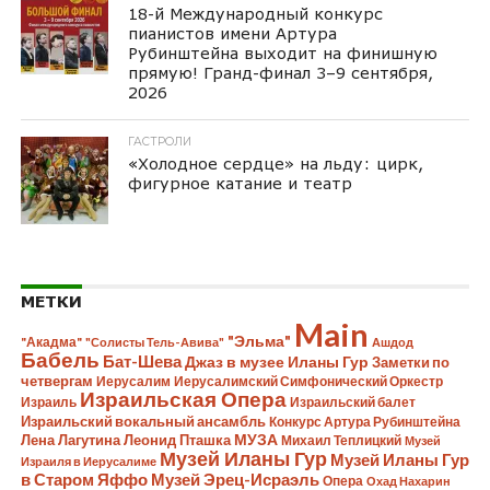
18-й Международный конкурс
пианистов имени Артура
Рубинштейна выходит на финишную
прямую! Гранд-финал 3–9 сентября,
2026
ГАСТРОЛИ
«Холодное сердце» на льду: цирк,
фигурное катание и театр
МЕТКИ
Main
"Эльма"
"Акадма"
"Солисты Тель-Авива"
Ашдод
Бабель
Бат-Шева
Джаз в музее Иланы Гур
Заметки по
четвергам
Иерусалим
Иерусалимский Симфонический Оркестр
Израильская Опера
Израиль
Израильский балет
Израильский вокальный ансамбль
Конкурс Артура Рубинштейна
Лена Лагутина
Леонид Пташка
МУЗА
Михаил Теплицкий
Музей
Музей Иланы Гур
Музей Иланы Гур
Израиля в Иерусалиме
в Старом Яффо
Музей Эрец-Исраэль
Опера
Охад Нахарин