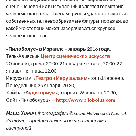
сцене. Основой их выступлений является геометрия
человеческого тела. Членам труппы удается создать из
собственных тел невообразимые фигуры, поражая, до
какой же степени может изворачиваться хрупкое
человеческое тело.
«Пилоболус» в Израиле – январь 2016 года.
Тель-Авивский
Центр сценических искусств
20 января, среда, 20.00. 21 января, четверг, 20.00. 22
января, пятница, 12.00
Иерусалим, «
Театрон Иерушалаим
», зал «Шеровер.
Понедельник, 25 января, 20.30,
Хайфа, «А
удиториум
», вторник, 26 января, 20.30,
Сайт «Пилоболуса» —
http://www.pilobolus.com
Маша Хинич
. Фотографии ©
Grant Halverson и Nadirah
Zakariya — предоставлены организаторами
гастролей