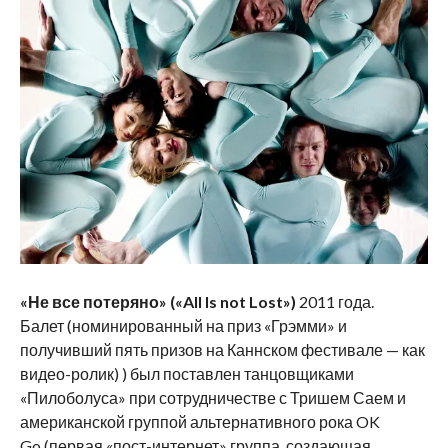
«Не все потеряно» («
All
Is
not
Lost
»)
2011 года.
Балет (номинированный на приз «Грэмми» и
получивший пять призов на Каннском фестивале — как
видео-ролик) ) был поставлен танцовщиками
«Пилоболуса» при сотрудничестве с Тришем Саем и
американской группой альтернативного рока
OK
Go
(первая «пост-интернет» группа, создающая