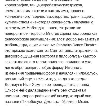
хореографии, танца, акробатических трюков,
элементов гимнастики и пантомимы, процесс
коллективного творчества, озорство, граничащее с
хулиганством и некоторая склонность к увлечению
атлетизмом. Наблюдать танец, его развитие
невероятно интересно. Многие сцены построены как
философские размышления: зло и добро, ненависть и
любовь, страдание и счастье.
Pilobolus
Dance
Theatre
–
это, прежде всего, синтез. Синтез танца, аттракциона,
детского ощущения восторга и пилоболуса – быстро
захватывающего территорию разновидности мха,
легко обретающего любую форму. Именно с
изменения привычных форм и начался «Пилоболус»,
возникший еще в 1971-м году, когда в колледже
Дортмут в Нью-Хемпшире преподаватель танца
Элисон Чейс дала задание четырем студентам
поставить хореографический номер, который они
назвали «Пилоболус». Джонатан Уоллкен, Мозес