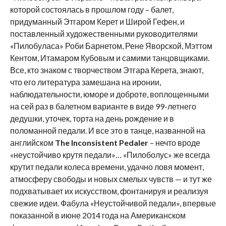
которой состоялась в прошлом году – балет,
придуманный Этгаром Керет и Широй Гефен, и
поставленный художественными руководителями
«Пилобуласа» Роби Барнетом, Рене Яворской, Мэттом
Кентом, Итамаром Кубовым и самими танцовщиками.
Все, кто знаком с творчеством Этгара Керета, знают,
что его литература замешана на иронии,
наблюдательности, юморе и доброте, воплощенными
на сей раз в балетном варианте в виде 99-летнего
дедушки, уточек, торта на день рождение и в
поломанной педали. И все это в танце, названной на
английском
The
Inconsistent
Pedaler
– нечто вроде
«неустойчиво крутя педали»… «Пилоболус» же всегда
крутит педали колеса времени, удачно ловя момент,
атмосферу свободы и новых смелых чувств — и тут же
подхватывает их искусством, фонтанируя и реализуя
свежие идеи. Фабула «Неустойчивой педали», впервые
показанной в июне 2014 года на Американском