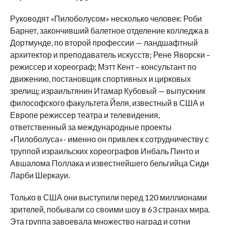
Руководят «Пилоболусом» несколько человек: Роби
Барнет, закончивший балетное отделение колледжа в
Дортмунде, по второй профессии — ландшафтный
архитектор и преподаватель искусств; Рене Яворски –
режиссер и хореограф; Мэтт Кент – консультант по
движению, постановщик спортивных и цирковых
зрелищ; израильтянин Итамар Кубовый — выпускник
философского факультета Йеля, известный в США и
Европе режиссер театра и телевидения,
ответственный за международные проекты
«Пилоболуса»- именно он привлек к сотрудничеству с
труппой израильских хореографов Инбаль Пинто и
Авшалома Поллака и известнейшего бельгийца Сиди
Ларби Шеркауи.
Только в США они выступили перед 120 миллионами
зрителей, побывали со своими шоу в 63 странах мира.
Эта группа завоевала множество наград и сотни