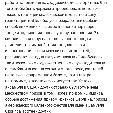
работать, невзирая на академические авторитеты. Для
того чтобы быть дерзким и преодолевать не только
тяжесть традиций классической школы, но и силу
гравитации, в «Пилоболусе» разработали особый
способ движений и взаимоотношений партнеров в
танце и подчинения танца чувству равновесия. Эта
методическая структура совокупности танца и
движения, взаимодействия танцовщиков и
использования их физических возможностей,
развивается сегодня как участниками «Пилобулоса»,
так и несколькими художественными руководителями
ансамбля, и имеет на сегодня много последователей
не только в современном балете, но и в театре,
пантомиме, в пластических искусствах. Успехи
ансамбля в США и других странах были отмечены
множеством призов, в том числе и призом «Эмми» за
особые достижения, призом критиков Берлина, призом
американского балетного фестиваля имени Самуэля
Скрипса и сотней других.