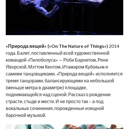
«Природа вещей» («On The Nature of Things»)
2014
года.
Балет, поставленный всей художественной
командой «Пилоболуса» — Роби Барнетом, Рене
Яворской, Мэттом Кентом, Итамаром Кубовым и
самими танцовщиками. «Природа вещей» исполняется
тремя танцорами, балансирующими на небольшой
(меньше метра в диаметре) площадке,
поднимающейся над сценой. Рассказ о рождении
страсти, стыде и мести. И не просто так – а под
вокальные сочинения, порожденные изящной
барочной музыкой.