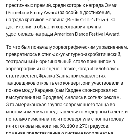
престижных премий, среди которых награда Эмми
(
Primetime
Emmy
Award
) за особые достижения,
награда критиков Берлина (
Berlin
Critic
’
s
Prize
). За
достижения в области хореографии труппа
удостоилась награды
American
Dance
Festival
Award
.
То, что был поначалу хореографическим упражнением,
превратилось в стиль: скульптурно-акробатический,
театральный и оригинальный, стало принципом в
хореографии и на сцене. Позже, когда «Пилоболус»
стал известен, Франка Заппа приглашал этих
танцовщиков открыть его концерт, они участвовали в
показе мод у Кардена (сам Карден спонсировал их
выступления на Бродвее), снялись в сотнях реклам.
Эта американская группа современного танца во
многом изменила представления о модерном балете, и
не только изменила, но и перевернула с ног на голову
или с головы на ноги, на 90, 180 и 270 градусов,
поменяв представления о системе координат на