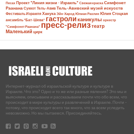
Симфонет
Проект "Линия жизни - Израиль"
Песах
Свежая краска
Раанана
Тель-Авивский музей искусств
Суккот
Тель-Авив
Ханука
Юлия Стоцкая
Фестиваль Израиля
Эйн-Харод
Юлиан Рахлин
гастроли
каникулы
ансамбль "Бат-Шева"
оркестр
пресс-релиз
театр
"Симфонет Раанана"
Маленький
цирк
Интернет-журнал об израильской культуре и культуре в
Израиле. Что это? Одно и то же или разные явления? Это мы и
выясняем, описываем и рассказываем почти что обо всем, что
происходит в мире культуры и развлечений в Израиле. Почти -
потому, что происходит всего так много, что за всем уследить
невозможно. Но мы пытаемся. Присоединяйтесь.