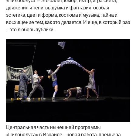
«Пилоболус» — это балет, юмор, театр, игра света,
движения и тени, выдумка и фантазия, особая
эстетика, цвет и форма, костюма и музыка, тайна и
во
c
хищение тем, как это делается. И еще, в который раз
– это любовь публики.
Центральная часть нынешней программы
«Пилоболуса» в Израиле – новая работа, премьера