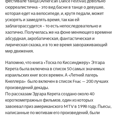
фестивале танца (
American
Dance
Festival
) довольно
сюрреалистична – это вид басни в танце о девушке,
которая едет на велосипеде, и, крутя педали, может
ускорять и замедлять время, так как ей
заблагорассудится – то есть непоследовательно и
хаотично. Получилась же на фоне меняющего времени
абсурдная, акробатическая, фантастическая и
лирическая сказка, и в то же время завораживающий
мир движения.
Напомню, что книга «Тоска по Киссинджеру» Этгара
Керета была включена в список 50 самых значимых
израильских книг всех времен. А «Летний лагерь
Кнеллера» было включен в список
Fnac
— 200 лучших
произведений декады.
По рассказам Эдгара Керета создано около 40
короткометражных фильмов, один из которых
завоевал приз американского
MTV
в 1998 году. Пьесы,
написанные по мотивам его произведений, были