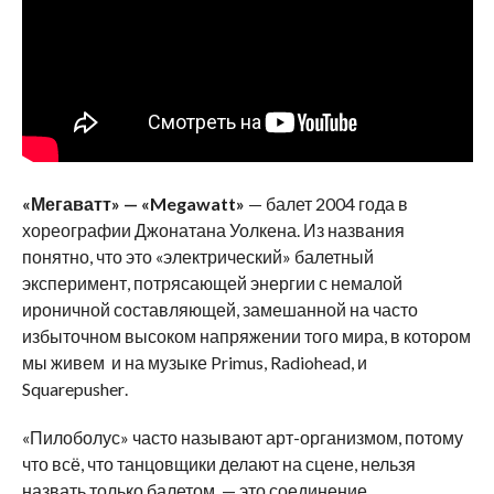
«Мегаватт» — «
Megawatt
»
— балет 2004 года в
хореографии Джонатана Уолкена. Из названия
понятно, что это «электрический» балетный
эксперимент, потрясающей энергии с немалой
ироничной составляющей, замешанной на часто
избыточном высоком напряжении того мира, в котором
мы живем и на музыке
Primus
,
Radiohead
, и
Squarepusher
.
«Пилоболус» часто называют арт-организмом, потому
что всё, что танцовщики делают на сцене, нельзя
назвать только балетом, — это соединение