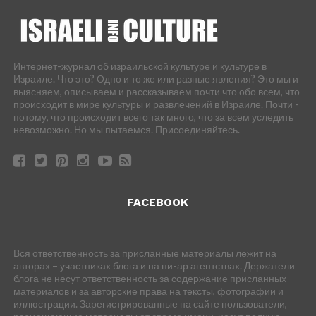
Интернет-журнал об израильской культуре и культуре в
Израиле. Что это? Одно и то же или разные явления? Это мы и
выясняем, описываем и рассказываем почти что обо всем, что
происходит в мире культуры и развлечений в Израиле. Почти -
потому, что происходит всего так много, что за всем уследить
невозможно. Но мы пытаемся. Присоединяйтесь.
FACEBOOK
Вся ответственность за присланные материалы лежит на
авторах – участниках блога и на пи-ар агентствах. Держатели
блога не несут ответственность за содержание присланных
материалов и за авторские права на тексты, фотографии и
иллюстрации. Зарегистрированные на сайте пользователи,