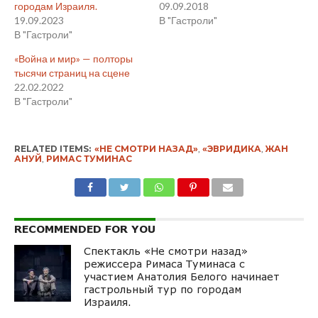
городам Израиля.
09.09.2018
19.09.2023
В "Гастроли"
В "Гастроли"
«Война и мир» — полторы
тысячи страниц на сцене
22.02.2022
В "Гастроли"
RELATED ITEMS:
«НЕ СМОТРИ НАЗАД»
,
«ЭВРИДИКА
,
ЖАН
АНУЙ
,
РИМАС ТУМИНАС
RECOMMENDED FOR YOU
Спектакль «Не смотри назад»
режиссера Римаса Туминаса с
участием Анатолия Белого начинает
гастрольный тур по городам
Израиля.