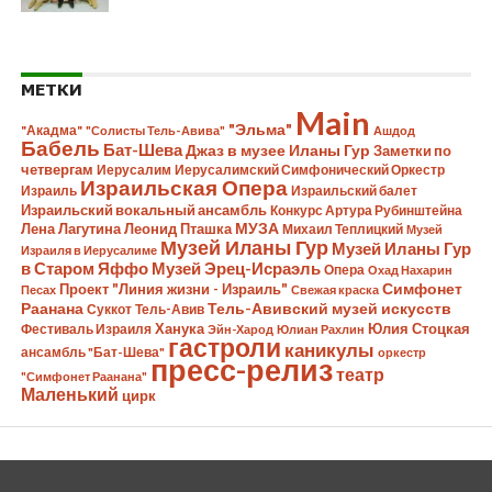
МЕТКИ
Main
"Эльма"
"Акадма"
"Солисты Тель-Авива"
Ашдод
Бабель
Бат-Шева
Джаз в музее Иланы Гур
Заметки по
четвергам
Иерусалим
Иерусалимский Симфонический Оркестр
Израильская Опера
Израиль
Израильский балет
Израильский вокальный ансамбль
Конкурс Артура Рубинштейна
Лена Лагутина
Леонид Пташка
МУЗА
Михаил Теплицкий
Музей
Музей Иланы Гур
Музей Иланы Гур
Израиля в Иерусалиме
в Старом Яффо
Музей Эрец-Исраэль
Опера
Охад Нахарин
Симфонет
Проект "Линия жизни - Израиль"
Песах
Свежая краска
Раанана
Тель-Авивский музей искусств
Суккот
Тель-Авив
Ханука
Юлия Стоцкая
Фестиваль Израиля
Эйн-Харод
Юлиан Рахлин
гастроли
каникулы
ансамбль "Бат-Шева"
оркестр
пресс-релиз
театр
"Симфонет Раанана"
Маленький
цирк