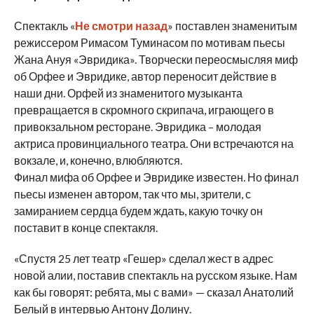
Спектакль «
Не смотри назад
» поставлен знаменитым
режиссером Римасом Туминасом по мотивам пьесы
Жана Ануя «Эвридика». Творчески переосмысляя миф
об Орфее и Эвридике, автор переносит действие в
наши дни. Орфей из знаменитого музыканта
превращается в скромного скрипача, играющего в
привокзальном ресторане. Эвридика – молодая
актриса провинциального театра. Они встречаются на
вокзале, и, конечно, влюбляются.
Финал мифа об Орфее и Эвридике известен. Но финал
пьесы изменен автором, так что мы, зрители, с
замиранием сердца будем ждать, какую точку он
поставит в конце спектакля.
«Спустя 25 лет театр «Гешер» сделал жест в адрес
новой алии, поставив спектакль на русском языке. Нам
как бы говорят: ребята, мы с вами» — сказал Анатолий
Белый в интервью Антону Долину.