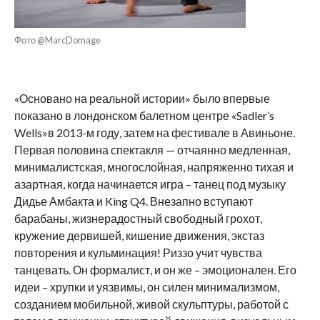
Фото @MarcDomage
«Основано на реальной истории» было впервые
показано в лондонском балетном центре «Sadler’s
Wells»в 2013-м году, затем на фестивале в Авиньоне.
Первая половина спектакля — отчаянно медленная,
минималистская, многослойная, напряженно тихая и
азартная, когда начинается игра – танец под музыку
Дидье Амбакта и King Q4. Внезапно вступают
барабаны, жизнерадостный свободный грохот,
кружение дервишей, кишение движения, экстаз
повторения и кульминация! Риззо учит чувства
танцевать. Он формалист, и он же – эмоционален. Его
идеи – хрупки и уязвимы, он силен минимализмом,
созданием мобильной, живой скульптуры, работой с