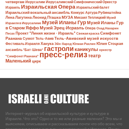
четвергам
Иерусалим
Иерусалимский Симфонический Оркестр
Израильская Опера
Израиль
Израильский балет
Израильский вокальный ансамбль
Конкурс Артура Рубинштейна
Лена Лагутина
Леонид Пташка
МУЗА
Михаил Теплицкий
Музей
Музей Иланы Гур
Музей Иланы Гур
Израиля в Иерусалиме
в Старом Яффо
Музей Эрец-Исраэль
Опера
Охад Нахарин
Симфонет
Проект "Линия жизни - Израиль"
Песах
Свежая краска
Раанана
Тель-Авивский музей искусств
Суккот
Тель-Авив
Ханука
Юлия Стоцкая
Фестиваль Израиля
Эйн-Харод
Юлиан Рахлин
гастроли
каникулы
ансамбль "Бат-Шева"
оркестр
пресс-релиз
театр
"Симфонет Раанана"
Маленький
цирк
Интернет-журнал об израильской культуре и культуре в
Израиле. Что это? Одно и то же или разные явления? Это мы и
выясняем, описываем и рассказываем почти что обо всем, что
происходит в мире культуры и развлечений в Израиле. Почти -