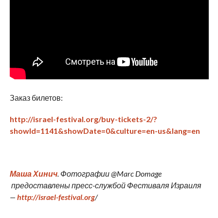
Заказ билетов:
http://israel-festival.org/buy-tickets-2/?
showId=1141&showDate=0&culture=en-us&lang=en
Маша Хинич
. Фотографии @Marc Domage
предоставлены пресс-службой Фестиваля Израиля
—
http://israel-festival.org
/