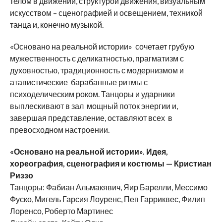
телом в движении, структурой движения, визуальным
искусством – сценографией и освещением, техникой
танца и, конечно музыкой.
«Основано на реальной истории» сочетает грубую
мужественность с деликатностью, прагматизм с
духовностью, традиционность с модернизмом и
атавистические барабанные ритмы с
психоделическим роком. Танцоры и ударники
выплескивают в зал мощный поток энергии и,
завершая представление, оставляют всех в
превосходном настроении.
«Основано на реальной истории». Идея,
хореография, сценография и костюмы — Кристиан
Риззо
Танцоры: Фабиан Альмакявич, Яир Барелли, Мессимо
Фуско, Мигель Гарсия Лоуренс, Пеп Гарриквес, Филип
Лоренсо, Роберто Мартинес