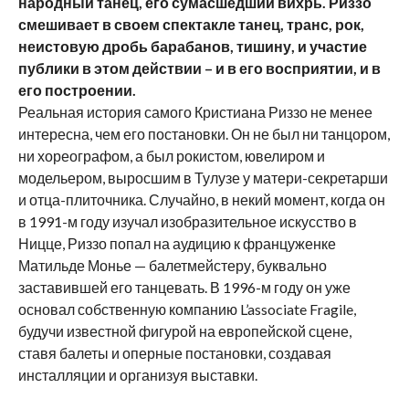
народный танец, его сумасшедший вихрь. Риззо
смешивает в своем спектакле танец, транс, рок,
неистовую дробь барабанов, тишину, и участие
публики в этом действии – и в его восприятии, и в
его построении.
Реальная история самого Кристиана Риззо не менее
интересна, чем его постановки. Он не был ни танцором,
ни хореографом, а был рокистом, ювелиром и
модельером, выросшим в Тулузе у матери-секретарши
и отца-плиточника. Случайно, в некий момент, когда он
в 1991-м году изучал изобразительное искусство в
Ницце, Риззо попал на аудицию к француженке
Матильде Монье — балетмейстеру, буквально
заставившей его танцевать. В 1996-м году он уже
основал собственную компанию L’associate Fragile,
будучи известной фигурой на европейской сцене,
ставя балеты и оперные постановки, создавая
инсталляции и организуя выставки.