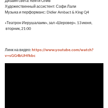
Дизайн света: Кейти Олив
Художественный ассистент: Софи Лали
Музыка и перформанс: Didier Ambact & King Q4
«Театрон Иерушалаим», зал «Шеровер». 13 июня,
вторник, 21:00
Линк на видео:
https://www.youtube.com/watch?
v=sGG4bUHfkbc