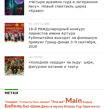
«Четыре времени года в затерянном
лесу». Новый спектакль цирка
«Браво»
TEL AVIV GLOBAL
18-й Международный конкурс
пианистов имени Артура
Рубинштейна выходит на финишную
прямую! Гранд-финал 3–9 сентября,
2026
ГАСТРОЛИ
«Холодное сердце» на льду: цирк,
фигурное катание и театр
МЕТКИ
Main
"Эльма"
"Акадма"
"Солисты Тель-Авива"
Ашдод
Бабель
Бат-Шева
Джаз в музее Иланы Гур
Заметки по