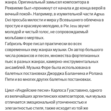
жанра. Оригинальный замысел композитора в
Реквиеме был «проникнут от начала и до конца верой в
вечный покой». Например, в изумительной части Agnus
Dei просьба милости и мира у Всевышнего облечена в
простую и красивую мелодию, в Pie Jesu звучит
молодой и чистый голос, не сопровождаемый
мольбами о мертвых.
Габриэль Форе писал практически во всех
современных ему жанрах музыки. Он автор большого
числа романсов и песен, множества фортепианных
пьес в разных жанрах, камерно-инструментальных
ансамблей. Музыка Форе была использована в
балетных постановках Джорджа Баланчина и Ролана
Пети и во многих других балетных постановках.
Цикл «Индейские песни» Карлоса Гуаставино, одного
из величайших аргентинских композиторов, чья музыка
отличается эмоциональной утонченностью и
элегантностью стиля, также исходит из той же