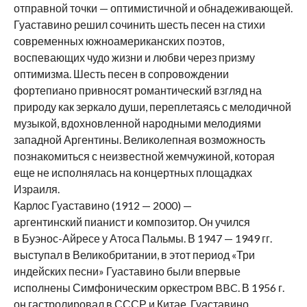
отправной точки — оптимистичной и обнадеживающей.
Гуаставино решил сочинить шесть песен на стихи
современных южноамериканских поэтов,
воспевающих чудо жизни и любви через призму
оптимизма. Шесть песен в сопровождении
фортепиано привносят романтический взгляд на
природу как зеркало души, переплетаясь с мелодичной
музыкой, вдохновленной народными мелодиями
западной Аргентины. Великолепная возможность
познакомиться с неизвестной жемчужиной, которая
еще не исполнялась на концертных площадках
Израиля.
Карлос Гуаставино (1912 — 2000) —
аргентинский пианист и композитор. Он учился
в Буэнос-Айресе у Атоса Пальмы. В 1947 — 1949 гг.
выступал в Великобритании, в этот период «Три
индейских песни» Гуаставино были впервые
исполнены Симфоническим оркестром BBC. В 1956 г.
он гастролировал в СССР и Китае. Гуаставино