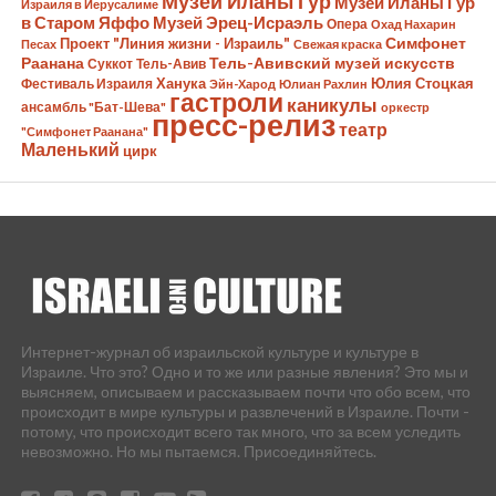
Музей Иланы Гур
Музей Иланы Гур
Израиля в Иерусалиме
в Старом Яффо
Музей Эрец-Исраэль
Опера
Охад Нахарин
Симфонет
Проект "Линия жизни - Израиль"
Песах
Свежая краска
Раанана
Тель-Авивский музей искусств
Суккот
Тель-Авив
Ханука
Юлия Стоцкая
Фестиваль Израиля
Эйн-Харод
Юлиан Рахлин
гастроли
каникулы
ансамбль "Бат-Шева"
оркестр
пресс-релиз
театр
"Симфонет Раанана"
Маленький
цирк
Интернет-журнал об израильской культуре и культуре в
Израиле. Что это? Одно и то же или разные явления? Это мы и
выясняем, описываем и рассказываем почти что обо всем, что
происходит в мире культуры и развлечений в Израиле. Почти -
потому, что происходит всего так много, что за всем уследить
невозможно. Но мы пытаемся. Присоединяйтесь.