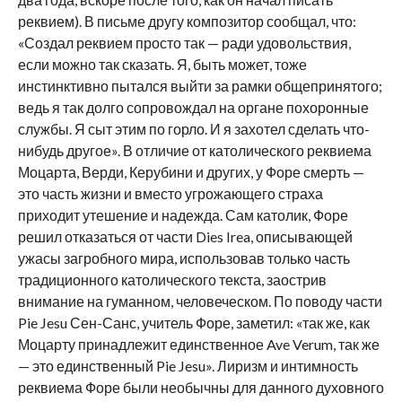
реквием). В письме другу композитор сообщал, что:
«Создал реквием просто так — ради удовольствия,
если можно так сказать. Я, быть может, тоже
инстинктивно пытался выйти за рамки общепринятого;
ведь я так долго сопровождал на органе похоронные
службы. Я сыт этим по горло. И я захотел сделать что-
нибудь другое». В отличие от католического реквиема
Моцарта, Верди, Керубини и других, у Форе смерть —
это часть жизни и вместо угрожающего страха
приходит утешение и надежда. Сам католик, Форе
решил отказаться от части Dies Irea, описывающей
ужасы загробного мира, использовав только часть
традиционного католического текста, заострив
внимание на гуманном, человеческом. По поводу части
Pie Jesu Сен-Санс, учитель Форе, заметил: «так же, как
Моцарту принадлежит единственное Ave Verum, так же
— это единственный Pie Jesu». Лиризм и интимность
реквиема Форе были необычны для данного духовного