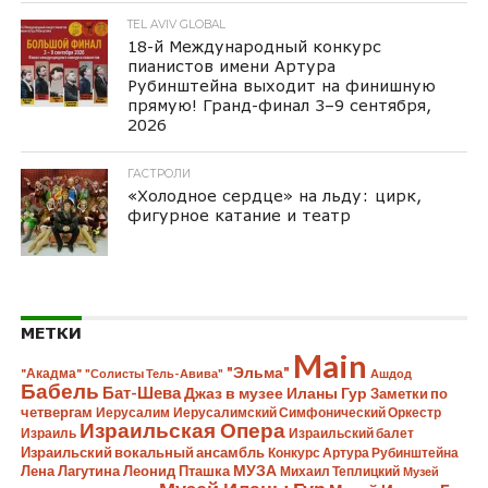
TEL AVIV GLOBAL
18-й Международный конкурс
пианистов имени Артура
Рубинштейна выходит на финишную
прямую! Гранд-финал 3–9 сентября,
2026
ГАСТРОЛИ
«Холодное сердце» на льду: цирк,
фигурное катание и театр
МЕТКИ
Main
"Эльма"
"Акадма"
"Солисты Тель-Авива"
Ашдод
Бабель
Бат-Шева
Джаз в музее Иланы Гур
Заметки по
четвергам
Иерусалим
Иерусалимский Симфонический Оркестр
Израильская Опера
Израиль
Израильский балет
Израильский вокальный ансамбль
Конкурс Артура Рубинштейна
Лена Лагутина
Леонид Пташка
МУЗА
Михаил Теплицкий
Музей