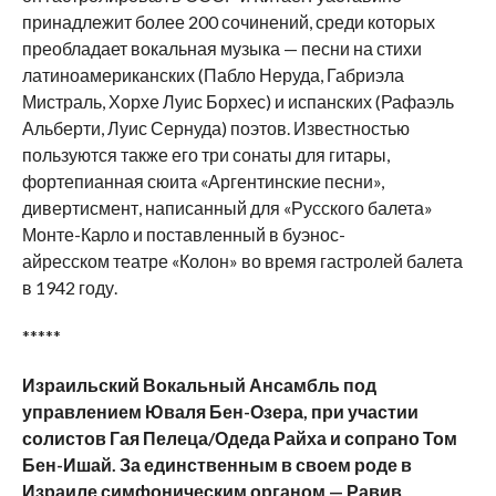
принадлежит более 200 сочинений, среди которых
преобладает вокальная музыка — песни на стихи
латиноамериканских (Пабло Неруда, Габриэла
Мистраль, Хорхе Луис Борхес) и испанских (Рафаэль
Альберти, Луис Сернуда) поэтов. Известностью
пользуются также его три сонаты для гитары,
фортепианная сюита «Аргентинские песни»,
дивертисмент, написанный для «Русского балета»
Монте-Карло и поставленный в буэнос-
айресском театре «Колон» во время гастролей балета
в 1942 году.
*****
Израильский Вокальный Ансамбль под
управлением Юваля Бен-Озера, при участии
солистов Гая Пелеца/Одеда Райха и сопрано Том
Бен-Ишай. За единственным в своем роде в
Израиле симфоническим органом — Равив