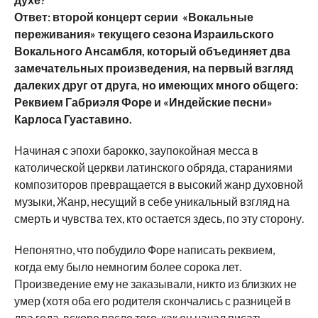
Ответ: второй концерт серии «Вокальные
переживания» текущего сезона Израильского
Вокального Ансамбля, который объединяет два
замечательных произведения, на первый взгляд
далеких друг от друга, но имеющих много общего:
Реквием Габриэля Форе и «Индейские песни»
Карлоса Гуаставино.
Начиная с эпохи барокко, заупокойная месса в
католической церкви латинского обряда, стараниями
композиторов превращается в высокий жанр духовной
музыки, Жанр, несущий в себе уникальный взгляд на
смерть и чувства тех, кто остается здесь, по эту сторону.
Непонятно, что побудило Форе написать реквием,
когда ему было немногим более сорока лет.
Произведение ему не заказывали, никто из близких не
умер (хотя оба его родителя скончались с разницей в
два года, вскоре после того, как он начал писать