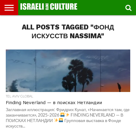
ВЫСТАВКИ
ALL POSTS TAGGED "ФОНД
МУЗЕИ
СТРАНА
ТЕАТР
КНИГИ.
МУЗЫКА
РЕЛИГИЯ/
ДВИЖЕНИЕ
ДЕТИ
МАРШРУТЫ
ВИДЕО-
ВПЕЧАТЛЕНИЯ
ВСТРЕЧИ
ИНТЕРВЬЮ
КИНО
TEL
ФЕСТИВАЛЕЙ
ТЕКСТЫ
ИСТОРИЯ
ВЫХОДНОГО
ПРОГУЛЬЩИКА
РЕЧИ
И
AVIV
ДНЯ
ЛЕКЦИИ
GLOBAL
ИСКУССТВ NASSIMA"
TEL AVIV GLOBAL
Finding Neverland — в поисках Нетландии
Заглавная иллюстрация: Фридрих Кунат, «Начинается там, где
заканчивается», 2025-2026
FINDING NEVERLAND — В
ПОИСКАХ НЕТЛАНДИИ
Групповая выставка в Фонде
искусств...