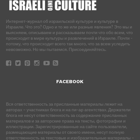
Интернет-журнал об израильской культуре и культуре в
Израиле. Что это? Одно и то же или разные явления? Это мы и
выясняем, описываем и рассказываем почти что обо всем, что
происходит в мире культуры и развлечений в Израиле. Почти -
потому, что происходит всего так много, что за всем уследить
невозможно. Но мы пытаемся. Присоединяйтесь.
FACEBOOK
Вся ответственность за присланные материалы лежит на
авторах – участниках блога и на пи-ар агентствах. Держатели
блога не несут ответственность за содержание присланных
материалов и за авторские права на тексты, фотографии и
иллюстрации. Зарегистрированные на сайте пользователи,
размещающие материалы от своего имени, несут полную
ответственность за текстовые и изобразительные материалы –