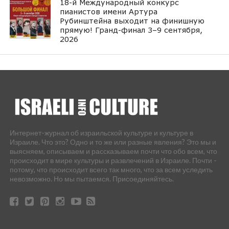
18-й Международный конкурс
пианистов имени Артура
Рубинштейна выходит на финишную
прямую! Гранд-финал 3–9 сентября,
2026
Интернет-журнал об израильской культуре и культуре в
Израиле. Что это? Одно и то же или разные явления? Это мы и
выясняем, описываем и рассказываем почти что обо всем, что
происходит в мире культуры и развлечений в Израиле. Почти -
потому, что происходит всего так много, что за всем уследить
невозможно. Но мы пытаемся. Присоединяйтесь.