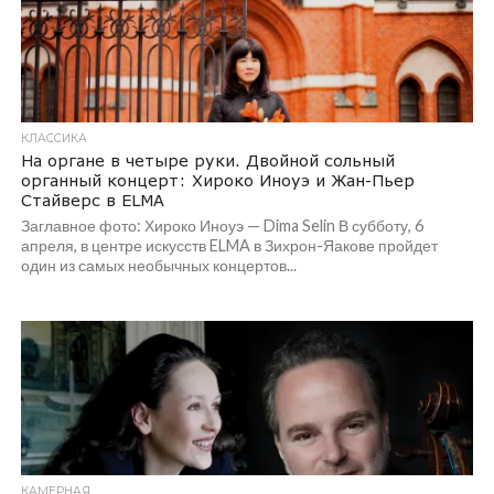
КЛАССИКА
На органе в четыре руки. Двойной сольный
органный концерт: Хироко Иноуэ и Жан-Пьер
Стайверс в ELMA
Заглавное фото: Хироко Иноуэ — Dima Selin В субботу, 6
апреля, в центре искусств ELMA в Зихрон-Яакове пройдет
один из самых необычных концертов...
КАМЕРНАЯ