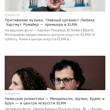
КОНЦЕРТЫ
Притяжение музыки. Главный органист Любека
Хартмут Ромайер — премьера в ELMA
На верхнем фото — Хартмут Ромайер. © Anders Bjoerk.
Фотография предоставлена центром искусств «ELMA» В
субботу, 4 мая в центре искусств ELMA в...
КОНЦЕРТЫ
Немецкая романтика — Мендельсон, Шуман, Брамс и
Брух — в центре искусств ELMA
Заглавное фото: Ширли Бриль и Йонатан Анер. © — Феликс