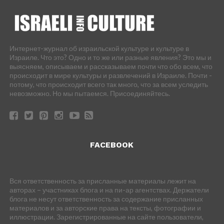
Интернет-журнал об израильской культуре и культуре в
Израиле. Что это? Одно и то же или разные явления? Это мы и
выясняем, описываем и рассказываем почти что обо всем, что
происходит в мире культуры и развлечений в Израиле. Почти -
потому, что происходит всего так много, что за всем уследить
невозможно. Но мы пытаемся. Присоединяйтесь.
FACEBOOK
Вся ответственность за присланные материалы лежит на
авторах – участниках блога и на пи-ар агентствах. Держатели
блога не несут ответственность за содержание присланных
материалов и за авторские права на тексты, фотографии и
иллюстрации. Зарегистрированные на сайте пользователи,