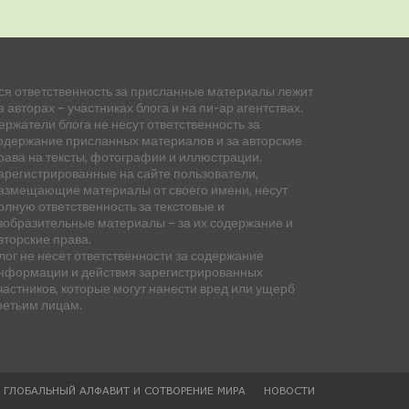
ся ответственность за присланные материалы лежит
а авторах – участниках блога и на пи-ар агентствах.
ержатели блога не несут ответственность за
одержание присланных материалов и за авторские
рава на тексты, фотографии и иллюстрации.
арегистрированные на сайте пользователи,
азмещающие материалы от своего имени, несут
олную ответственность за текстовые и
зобразительные материалы – за их содержание и
вторские права.
лог не несет ответственности за содержание
нформации и действия зарегистрированных
частников, которые могут нанести вред или ущерб
ретьим лицам.
— ГЛОБАЛЬНЫЙ АЛФАВИТ И СОТВОРЕНИЕ МИРА
НОВОСТИ