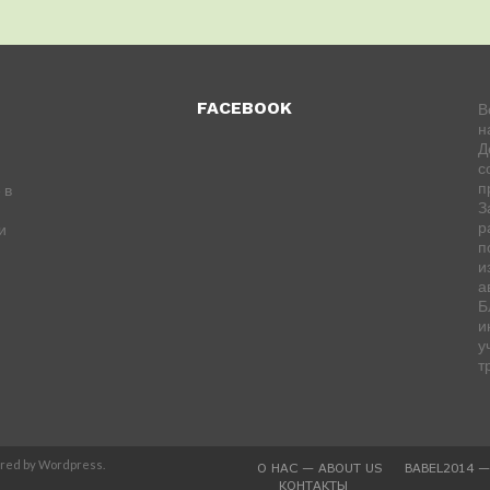
FACEBOOK
В
н
Д
с
п
 в
З
р
и
п
и
а
Б
и
у
т
ered by Wordpress.
О НАС — ABOUT US
BABEL2014 
КОНТАКТЫ