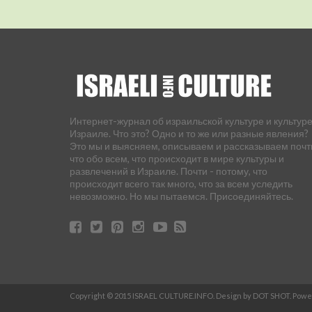
Интернет-журнал об израильской культуре и культуре
Израиле. Что это? Одно и то же или разные явления?
Это мы и выясняем, описываем и рассказываем почт
что обо всем, что происходит в мире культуры и
развлечений в Израиле. Почти - потому, что
происходит всего так много, что за всем уследить
невозможно. Но мы пытаемся. Присоединяйтесь.
Copyright © 2015 ISRAEL CULTURE.INFO. Design by DOT SHOT. Pow