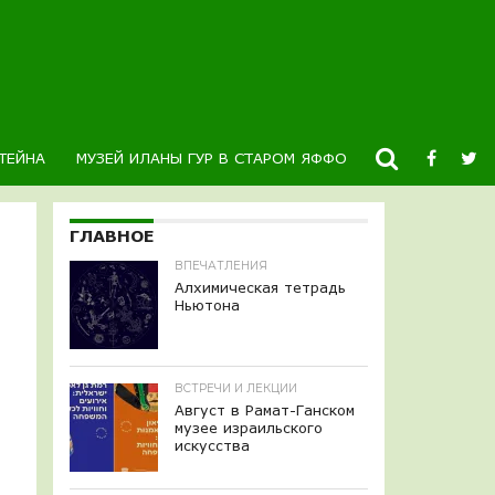
ТЕЙНА
МУЗЕЙ ИЛАНЫ ГУР В СТАРОМ ЯФФО
НОВОСТИ
К
ГЛАВНОЕ
ВПЕЧАТЛЕНИЯ
Алхимическая тетрадь
Ньютона
ВСТРЕЧИ И ЛЕКЦИИ
Август в Рамат-Ганском
музее израильского
искусства