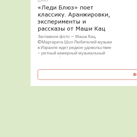
ДЖАЗ
«Леди Блюз» поет
классику. Аранжировки,
эксперименты и
рассказы от Маши Кац
Заглавное фото — Маша Кац.
©Маргарита Шол Любителей музыки
в Израиле ждет редкое удовольствие
– уютный камерный музыкальный
вечер, где будет звучать...
Б