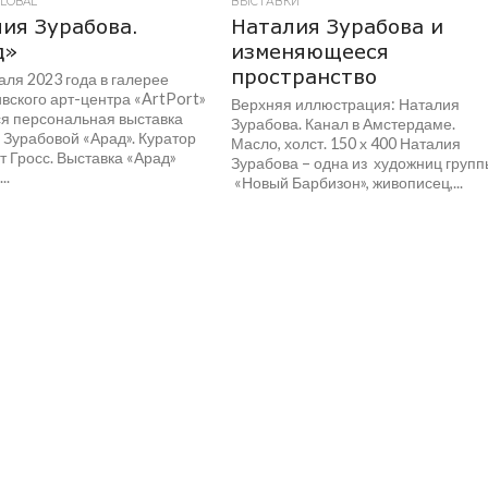
GLOBAL
ВЫСТАВКИ
ия Зурабова.
Наталия Зурабова и
д»
изменяющееся
пространство
ля 2023 года в галерее
вского арт-центра «ArtPort»
Верхняя иллюстрация: Наталия
ся персональная выставка
Зурабова. Канал в Амстердаме.
 Зурабовой «Арад». Куратор
Масло, холст. 150 х 400 Наталия
 Гросс. Выставка «Арад»
Зурабова – одна из художниц груп
..
«Новый Барбизон», живописец,...