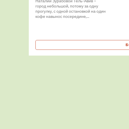
Наталии Зурабовой Тель-Авив –
город небольшой, потому за одну
прогулку, с одной остановкой на один
кофе навынос посередине,...
Б