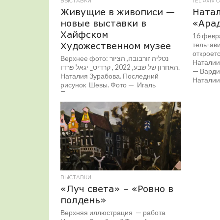
ВЫСТАВКИ
TEL AVIV 
Живущие в живописи —
Натал
новые выставки в
«Ара
Хайфском
16 февра
Художественном музее
тель-ави
откроет
Верхнее фото: נטליה זורבובה, הציור
Наталии
האחרון של שבע, 2022 , קרדיט_ יגאל פרדו.
— Вардит
Наталия Зурабова. Последний
Наталии.
рисунок Шевы. Фото — Игаль
Пардо...
ВЫСТАВКИ
«Луч света» – «Ровно в
полдень»
Верхняя иллюстрация — работа