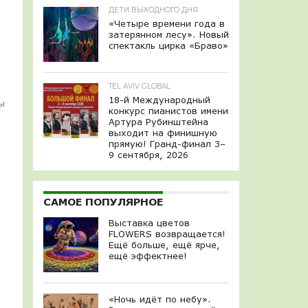
ДЕТИ ВЫХОДНОГО ДНЯ
«Четыре времени года в
затерянном лесу». Новый
спектакль цирка «Браво»
TEL AVIV GLOBAL
18-й Международный
пы
конкурс пианистов имени
Артура Рубинштейна
выходит на финишную
прямую! Гранд-финал 3–
9 сентября, 2026
САМОЕ ПОПУЛЯРНОЕ
Выставка цветов
FLOWERS возвращается!
Ещё больше, ещё ярче,
ещё эффектнее!
«Ночь идёт по небу».