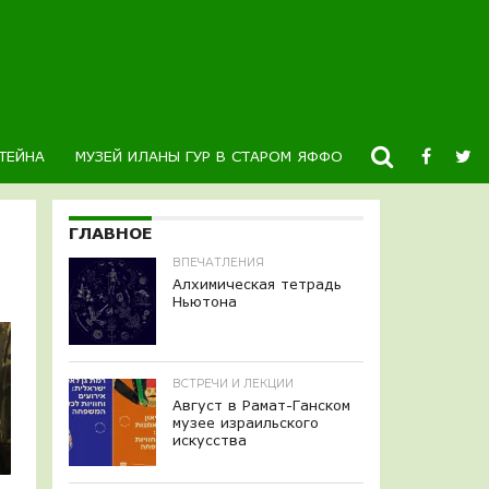
ТЕЙНА
МУЗЕЙ ИЛАНЫ ГУР В СТАРОМ ЯФФО
НОВОСТИ
К
ГЛАВНОЕ
ВПЕЧАТЛЕНИЯ
Алхимическая тетрадь
Ньютона
ВСТРЕЧИ И ЛЕКЦИИ
Август в Рамат-Ганском
музее израильского
искусства