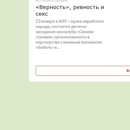
ВСТРЕЧИ И ЛЕКЦИИ
«Верность», ревность и
секс
23 января в АНУ – музее еврейского
народа, состоится десятое
заседание киноклуба «Своими
глазами», организованного в
партнерстве с книжным магазином
«Бабель» и...
Б