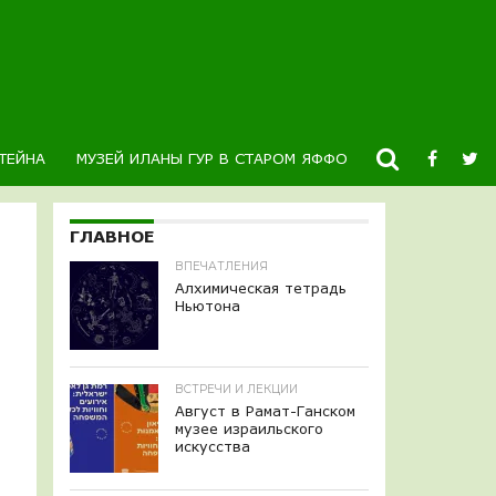
ТЕЙНА
МУЗЕЙ ИЛАНЫ ГУР В СТАРОМ ЯФФО
НОВОСТИ
К
ГЛАВНОЕ
ВПЕЧАТЛЕНИЯ
Алхимическая тетрадь
Ньютона
ВСТРЕЧИ И ЛЕКЦИИ
Август в Рамат-Ганском
музее израильского
искусства