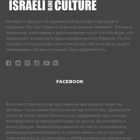
Интернет-журнал об израильской культуре и культуре в
Израиле. Что это? Одно и то же или разные явления? Это мы и
выясняем, описываем и рассказываем почти что обо всем, что
происходит в мире культуры и развлечений в Израиле. Почти -
потому, что происходит всего так много, что за всем уследить
невозможно. Но мы пытаемся. Присоединяйтесь.
FACEBOOK
Вся ответственность за присланные материалы лежит на
авторах – участниках блога и на пи-ар агентствах. Держатели
блога не несут ответственность за содержание присланных
материалов и за авторские права на тексты, фотографии и
иллюстрации. Зарегистрированные на сайте пользователи,
размещающие материалы от своего имени, несут полную
ответственность за текстовые и изобразительные материалы –