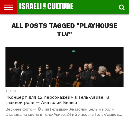
ВЫСТАВКИ
ALL POSTS TAGGED "PLAYHOUSE
МУЗЕИ
СТРАНА
ТЕАТР
КНИГИ.
МУЗЫКА
РЕЛИГИЯ/
ДВИЖЕНИЕ
ДЕТИ
МАРШРУТЫ
ВИДЕО-
ВПЕЧАТЛЕНИЯ
ВСТРЕЧИ
ИНТЕРВЬЮ
КИНО
TEL
ФЕСТИВАЛЕЙ
ТЕКСТЫ
ИСТОРИЯ
ВЫХОДНОГО
ПРОГУЛЬЩИКА
РЕЧИ
И
AVIV
ДНЯ
ЛЕКЦИИ
GLOBAL
TLV"
ТЕАТР
«Концерт для 12 персонажей» в Тель-Авиве. В
главной роли — Анатолий Белый
Верхнее фото — © Лия Гельдман Анатолий Белый в роли
Сталина на сцене в Тель-Авиве. 24 и 25 июля в Тель-Авиве в...