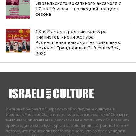
Израильского вокального ансамбля с
17 по 19 июля – последний концерт
сезона
18-й Международный конкурс
пианистов имени Артура
Рубинштейна выходит на финишную
прямую! Гранд-финал 3–9 сентября,
2026
Интернет-журнал об израильской культуре и культуре в
Израиле. Что это? Одно и то же или разные явления? Это мы и
выясняем, описываем и рассказываем почти что обо всем, что
происходит в мире культуры и развлечений в Израиле. Почти -
потому, что происходит всего так много, что за всем уследить