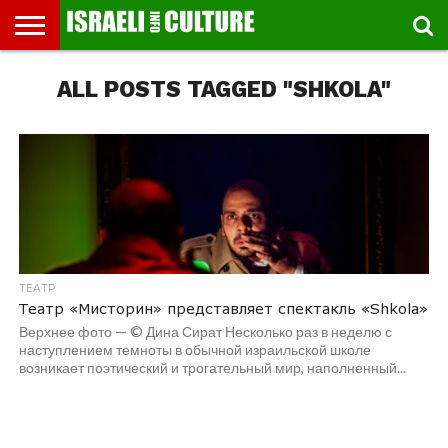
ВЫСТАВКИ
ALL POSTS TAGGED "SHKOLA"
МУЗЕИ
СТРАНА
ТЕАТР
КНИГИ.
МУЗЫКА
РЕЛИГИЯ/
ДВИЖЕНИЕ
ДЕТИ
МАРШРУТЫ
ВИДЕО-
ВПЕЧАТЛЕНИЯ
ВСТРЕЧИ
ИНТЕРВЬЮ
КИНО
TEL
ФЕСТИВАЛЕЙ
ТЕКСТЫ
ИСТОРИЯ
ВЫХОДНОГО
ПРОГУЛЬЩИКА
РЕЧИ
И
AVIV
ДНЯ
ЛЕКЦИИ
GLOBAL
ТЕАТР
Театр «Мисторин» представляет спектакль «Shkola»
Верхнее фото — © Дина Сират Несколько раз в неделю с
наступлением темноты в обычной израильской школе
возникает поэтический и трогательный мир, наполненный...