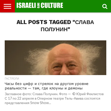
ВЫСТАВКИ
ALL POSTS TAGGED "СЛАВА
МУЗЕИ
СТРАНА
ТЕАТР
КНИГИ.
МУЗЫКА
РЕЛИГИЯ/
ДВИЖЕНИЕ
ДЕТИ
МАРШРУТЫ
ВИДЕО-
ВПЕЧАТЛЕНИЯ
ВСТРЕЧИ
ИНТЕРВЬЮ
КИНО
TEL
ФЕСТИВАЛЕЙ
ТЕКСТЫ
ИСТОРИЯ
ВЫХОДНОГО
ПРОГУЛЬЩИКА
РЕЧИ
И
AVIV
ДНЯ
ЛЕКЦИИ
GLOBAL
ПОЛУНИН"
ГАСТРОЛИ
Часы без цифр и стрелок на другом уровне
реальности — там, где клоуны и демоны
Заглавное фото: Слава Полунин. Фото — © Юрий Феклистов
С 17 по 22 апреля в Оперном театре Тель-Авива состоятся
представления Snow Show...