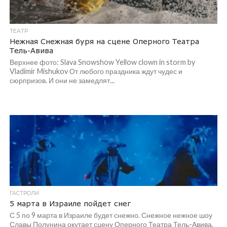
ТЕАТР
Нежная Снежная буря на сцене Оперного Театра
Тель-Авива
Верхнее фото: Slava Snowshow Yellow clown in storm by
Vladimir Mishukov От любого праздника ждут чудес и
сюрпризов. И они не замедлят...
ГАСТРОЛИ
5 марта в Израиле пойдет снег
С 5 по 9 марта в Израиле будет снежно. Снежное нежное шоу
Славы Полунина окутает сцену Оперного Театра Тель-Авива,