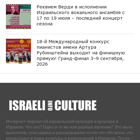
Реквием Верди в исполнении
Израильского вокального ансамбля с
17 по 19 июля – последний концерт
сезона
18-й Международный конкурс
пианистов имени Артура
Рубинштейна выходит на финишную
прямую! Гранд-финал 3–9 сентября,
2026
Интернет-журнал об израильской культуре и культуре в
Израиле. Что это? Одно и то же или разные явления? Это мы и
выясняем, описываем и рассказываем почти что обо всем, что
происходит в мире культуры и развлечений в Израиле. Почти -