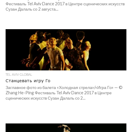
Фестиваль Tel Aviv Dance 2017 в Центре сценических искусств
Сузан Далаль со 2 августа...
TEL AVIV GLOBAL
Станцевать игру Го
Заглавное фото из балета «Холодная стрела»/«Игра Го» — ©
Zhang He-Ping Фестиваль Tel Aviv Dance 2017 в Центре
сценических искусств Сузан Далаль со 2...