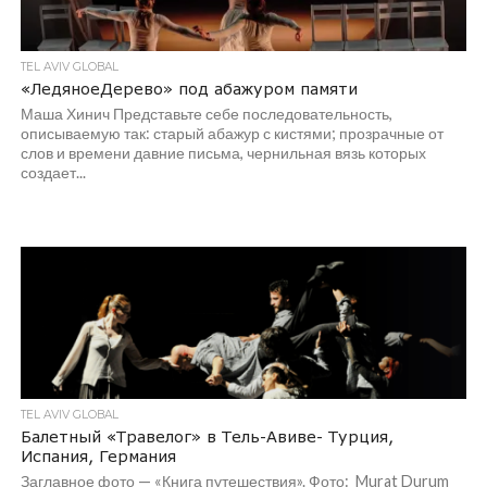
TEL AVIV GLOBAL
«ЛедяноеДерево» под абажуром памяти
Маша Хинич Представьте себе последовательность,
описываемую так: старый абажур с кистями; прозрачные от
слов и времени давние письма, чернильная вязь которых
создает...
TEL AVIV GLOBAL
Балетный «Травелог» в Тель-Авиве- Турция,
Испания, Германия
Заглавное фото — «Книга путешествия». Фото: Murat Durum