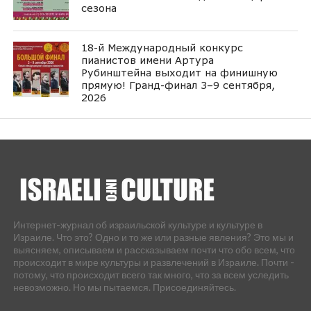
сезона
18-й Международный конкурс
пианистов имени Артура
Рубинштейна выходит на финишную
прямую! Гранд-финал 3–9 сентября,
2026
Интернет-журнал об израильской культуре и культуре в
Израиле. Что это? Одно и то же или разные явления? Это мы и
выясняем, описываем и рассказываем почти что обо всем, что
происходит в мире культуры и развлечений в Израиле. Почти -
потому, что происходит всего так много, что за всем уследить
невозможно. Но мы пытаемся. Присоединяйтесь.