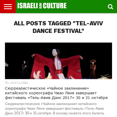
ВЫСТАВКИ
ALL POSTS TAGGED "TEL-AVIV
МУЗЕИ
СТРАНА
ТЕАТР
КНИГИ.
МУЗЫКА
РЕЛИГИЯ/
ДВИЖЕНИЕ
ДЕТИ
МАРШРУТЫ
ВИДЕО-
ВПЕЧАТЛЕНИЯ
ВСТРЕЧИ
ИНТЕРВЬЮ
КИНО
TEL
ФЕСТИВАЛЕЙ
ТЕКСТЫ
ИСТОРИЯ
ВЫХОДНОГО
ПРОГУЛЬЩИКА
РЕЧИ
И
AVIV
ДНЯ
ЛЕКЦИИ
GLOBAL
DANCE FESTIVAL"
TEL AVIV GLOBAL
Сюрреалистическое «Чайное заклинание»
китайского хореографа Чжао Ляня завершает
фестиваль «Тель-Авив Данс 2017» 30 и 31 октября
Сюрреалистическое «Чайное заклинание» китайского
хореографа Чжао Ляня завершает фестиваль «Тель-Авив
Данс 2017» 30 и 31 октября. В основу сюжета этого балета,