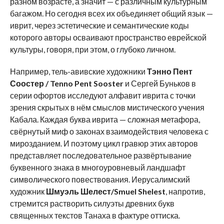
разном возрасте, а значит — с различным культурным
багажом. Но сегодня всех их объединяет общий язык —
иврит, через эстетические и семантические коды
которого авторы осваивают пространство еврейской
культуры, говоря, при этом, о глубоко личном.
Например, тель-авивские художники
Тэнно Пент
Соостер /
Tenno
Pent
Sooster
и Сергей Буньков в
серии офортов исследуют алфавит иврита с точки
зрения скрытых в нём смыслов мистического учения
Кабала. Каждая буква иврита — сложная метафора,
свёрнутый миф о законах взаимодействия человека с
мирозданием. И поэтому цикл гравюр этих авторов
представляет последовательное развёртывание
буквенного знака в многоуровневый ландшафт
символического повествования. Иерусалимский
художник
Шмуэль Шелест/
Smuel
Shelest
, напротив,
стремится растворить силуэты древних букв
священных текстов Танаха в фактуре оттиска.