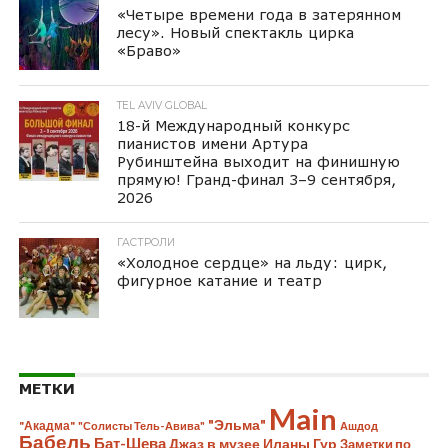
«Четыре времени года в затерянном
лесу». Новый спектакль цирка
«Браво»
TEL AVIV GLOBAL
18-й Международный конкурс
пианистов имени Артура
Рубинштейна выходит на финишную
прямую! Гранд-финал 3–9 сентября,
2026
ГАСТРОЛИ
«Холодное сердце» на льду: цирк,
фигурное катание и театр
МЕТКИ
Main
"Эльма"
"Акадма"
"Солисты Тель-Авива"
Ашдод
Бабель
Бат-Шева
Джаз в музее Иланы Гур
Заметки по