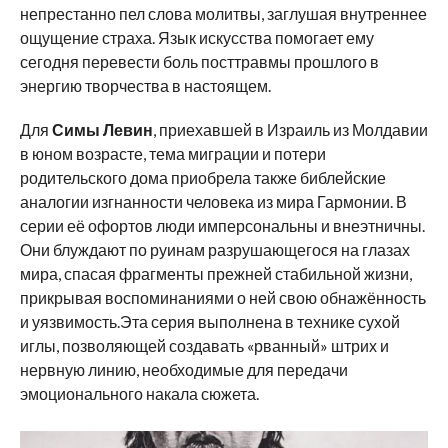
непрестанно пел слова молитвы, заглушая внутреннее
ощущение страха. Язык искусства помогает ему
сегодня перевести боль посттравмы прошлого в
энергию творчества в настоящем.
Для
Симы Левин
, приехавшей в Израиль из Молдавии
в юном возрасте, тема миграции и потери
родительского дома приобрела также библейские
аналогии изгнанности человека из мира Гармонии. В
серии её офортов люди имперсональны и внеэтничны.
Они блуждают по руинам разрушающегося на глазах
мира, спасая фрагменты прежней стабильной жизни,
прикрывая воспоминаниями о ней свою обнажённость
и уязвимость.Эта серия выполнена в технике сухой
иглы, позволяющей создавать «рванный» штрих и
нервную линию, необходимые для передачи
эмоционального накала сюжета.