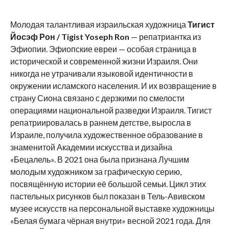
Молодая талантливая израильская художница
Тигист
Йосэф Рон /
Tigist
Yoseph
Ron
— репатриантка из
Эфиопии. Эфиопские евреи — особая страница в
исторической и современной жизни Израиля. Они
никогда не утрачивали языковой идентичности в
окружении исламского населения. И их возвращение в
страну Сиона связано с дерзкими по смелости
операциями национальной разведки Израиля. Тигист
репатриировалась в раннем детстве, выросла в
Израиле, получила художественное образование в
знаменитой Академии искусства и дизайна
«Бецалель». В 2021 она была признана Лучшим
молодым художником за графическую серию,
посвящённую истории её большой семьи. Цикл этих
пастельных рисунков был показан в Тель-Авивском
музее искусств на персональной выставке художницы
«Белая бумага чёрная внутри» весной 2021 года. Для