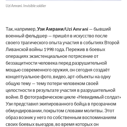
Uzi Amrani. Invisible soldier
Так, например,
Узи Амрани/
Uzi
Amrani
— бывший
военный фельдшер — пришёл в искусство после
своего трагического опыта участия в событиях Второй
Ливанской войны 1998 года. Пережив в боевых
операциях экзистенциальное потрясение от
беззащитности человека перед разрушительной
мощью современного оружия, он сегодня создаёт
концептуальное фото, видео, арт-объекты на одну
общую тему — тему потери человеком своей
целостности в результате участия в разрушительной
войне. В фотографическом цикле «Невидимый солдат»
Узи представил экипированного бойца в прозрачном
обмундировании, покрытом словами молитвы. Этот
образ возник у него по собственным воспоминаниям
своих боевых выездов, во время которых он