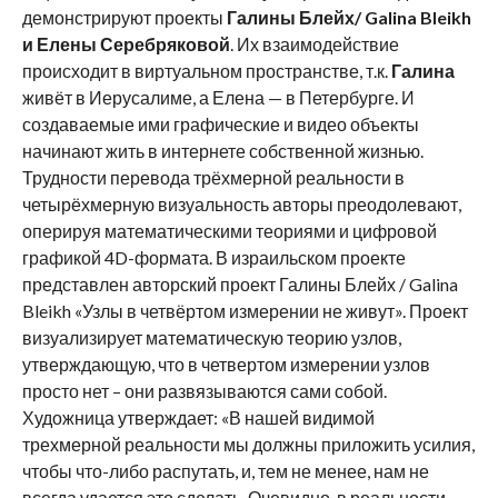
демонстрируют проекты
Галины
Блейх/
Galina
Bleikh
и Елены Серебряковой
. Их взаимодействие
происходит в виртуальном пространстве, т.к.
Галина
живёт в Иерусалиме, а Елена — в Петербурге. И
создаваемые ими графические и видео объекты
начинают жить в интернете собственной жизнью.
Трудности перевода трёхмерной реальности в
четырёхмерную визуальность авторы преодолевают,
оперируя математическими теориями и цифровой
графикой 4D-формата. В израильском проекте
представлен авторский проект Галины Блейх / Galina
Bleikh «Узлы в четвёртом измерении не живут». Проект
визуализирует математическую теорию узлов,
утверждающую, что в четвертом измерении узлов
просто нет – они развязываются сами собой.
Художница утверждает: «В нашей видимой
трехмерной реальности мы должны приложить усилия,
чтобы что-либо распутать, и, тем не менее, нам не
всегда удается это сделать. Очевидно, в реальности