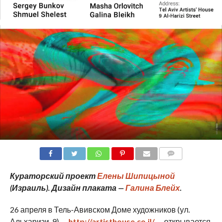
COMMENTS
Кураторский проект
Елены Шипицыной
(Израиль). Дизайн плаката —
Галина Блейх
.
26 апреля в Тель-Авивском Доме художников (ул.
Альхаризи, 9) —
http://artisthouse.co.il/
— открывается