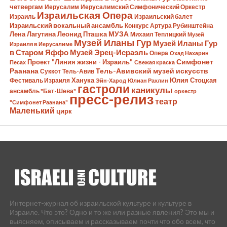
четвергам
Иерусалим
Иерусалимский Симфонический Оркестр
Израильская Опера
Израиль
Израильский балет
Израильский вокальный ансамбль
Конкурс Артура Рубинштейна
Лена Лагутина
Леонид Пташка
МУЗА
Михаил Теплицкий
Музей
Музей Иланы Гур
Музей Иланы Гур
Израиля в Иерусалиме
в Старом Яффо
Музей Эрец-Исраэль
Опера
Охад Нахарин
Симфонет
Проект "Линия жизни - Израиль"
Песах
Свежая краска
Раанана
Тель-Авивский музей искусств
Суккот
Тель-Авив
Ханука
Юлия Стоцкая
Фестиваль Израиля
Эйн-Харод
Юлиан Рахлин
гастроли
каникулы
ансамбль "Бат-Шева"
оркестр
пресс-релиз
театр
"Симфонет Раанана"
Маленький
цирк
Интернет-журнал об израильской культуре и культуре в
Израиле. Что это? Одно и то же или разные явления? Это мы и
выясняем, описываем и рассказываем почти что обо всем, что