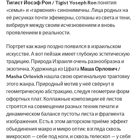
Тигист Йосэф Рон /
Tigist
Yoseph
Ron
понятия
«семья» и «гармония» синонимичны. Лица родных на
её рисунках почти эфемерны, сотканы из света и тени,
вибрируя между своим исчезновением и вновь
проявлением в реальности.
Портрет как жанр поздно появился в израильском
искусстве. А вот пейзаж имеет глубокую эстетическую
традицию. Природа Израиля очень разнообразна и
экзотична. Художница из Цфата
Маша Орлович /
Masha
Orlovich
нашла свою оригинальную трактовку
этого жанра. Природный мотив у неё свёрнут в
геометрическую абстракцию, следуя геометрии форм
офортных плат. Коллажные композиции её листов
строятся на совмещении разных техник печати и
динамическом балансе пустоты листа и фрагмента
изображения. Есть в этом авторском приёме эффект
объединения макро и микро оптик: взгляда сквозь
микроскоп — себе под ноги, и сквозь телескоп — у себя